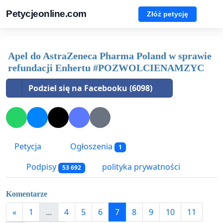
Petycjeonline.com
Złóż petycję
Apel do AstraZeneca Pharma Poland w sprawie
refundacji Enhertu #POZWOLCIENAMZYC
Podziel się na Facebooku (6098)
Petycja
Ogłoszenia
1
Podpisy
polityka prywatności
53 692
Komentarze
«
1
...
4
5
6
7
8
9
10
11