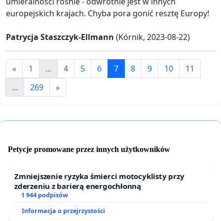
umieralności rośnie - odwrotnie jest w innych
europejskich krajach. Chyba pora gonić resztę Europy!
Patrycja Staszczyk-Ellmann
(Kórnik, 2023-08-22)
«
1
...
4
5
6
7
8
9
10
11
...
269
»
Petycje promowane przez innych użytkowników
Zmniejszenie ryzyka śmierci motocyklisty przy
zderzeniu z barierą energochłonną
1 944 podpisów
Informacja o przejrzystości