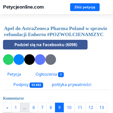
Petycjeonline.com
Złóż petycję
Apel do AstraZeneca Pharma Poland w sprawie
refundacji Enhertu #POZWOLCIENAMZYC
Podziel się na Facebooku (6098)
Petycja
Ogłoszenia
1
Podpisy
polityka prywatności
53 692
Komentarze
«
1
...
6
7
8
9
10
11
12
13