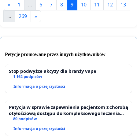
«
1
...
6
7
8
9
10
11
12
13
...
269
»
Petycje promowane przez innych użytkowników
Stop podwyżce akcyzy dla branży vape
1 162 podpisów
Informacja o przejrzystości
Petycja w sprawie zapewnienia pacjentom z chorobą
otyłościową dostępu do kompleksowego leczenia
oraz programów profilaktycznych.
80 podpisów
Informacja o przejrzystości