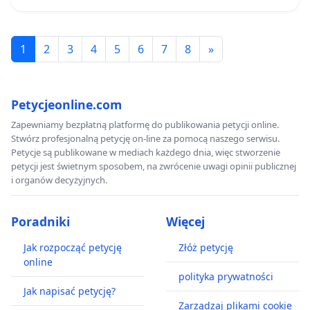
1
2
3
4
5
6
7
8
»
Petycjeonline.com
Zapewniamy bezpłatną platformę do publikowania petycji online.
Stwórz profesjonalną petycję on-line za pomocą naszego serwisu.
Petycje są publikowane w mediach każdego dnia, więc stworzenie
petycji jest świetnym sposobem, na zwrócenie uwagi opinii publicznej
i organów decyzyjnych.
Poradniki
Więcej
Jak rozpocząć petycję
Złóż petycję
online
polityka prywatności
Jak napisać petycję?
Zarządzaj plikami cookie