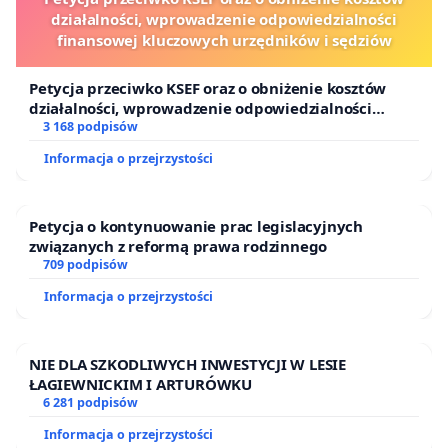
działalności, wprowadzenie odpowiedzialności
finansowej kluczowych urzędników i sędziów
Petycja przeciwko KSEF oraz o obniżenie kosztów
działalności, wprowadzenie odpowiedzialności
finansowej kluczowych urzędników i sędziów
3 168 podpisów
Informacja o przejrzystości
Petycja o kontynuowanie prac legislacyjnych
związanych z reformą prawa rodzinnego
709 podpisów
Informacja o przejrzystości
NIE DLA SZKODLIWYCH INWESTYCJI W LESIE
ŁAGIEWNICKIM I ARTURÓWKU
6 281 podpisów
Informacja o przejrzystości