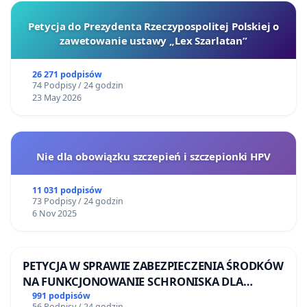
Petycja do Prezydenta Rzeczypospolitej Polskiej o
zawetowanie ustawy „Lex Szarlatan”
26 271 podpisów
74 Podpisy / 24 godzin
23 May 2026
Nie dla obowiązku szczepień i szczepionki HPV
11 031 podpisów
73 Podpisy / 24 godzin
6 Nov 2025
PETYCJA W SPRAWIE ZABEZPIECZENIA ŚRODKÓW
NA FUNKCJONOWANIE SCHRONISKA DLA
BEZDOMNYCH ZWIERZĄT W SKARYSZEWIE
991 podpisów
56 Podpisy / 24 godzin