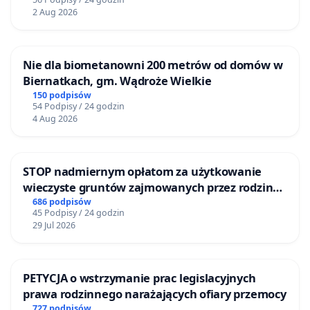
2 Aug 2026
Nie dla biometanowni 200 metrów od domów w
Biernatkach, gm. Wądroże Wielkie
150 podpisów
54 Podpisy / 24 godzin
4 Aug 2026
STOP nadmiernym opłatom za użytkowanie
wieczyste gruntów zajmowanych przez rodzinne
ogrody działkowe.
686 podpisów
45 Podpisy / 24 godzin
29 Jul 2026
PETYCJA o wstrzymanie prac legislacyjnych
prawa rodzinnego narażających ofiary przemocy
727 podpisów