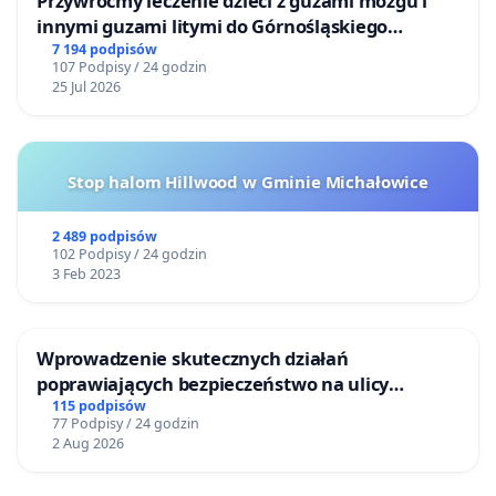
Przywróćmy leczenie dzieci z guzami mózgu i
innymi guzami litymi do Górnośląskiego
Centrum Zdrowia Dziecka w Katowicach
7 194 podpisów
107 Podpisy / 24 godzin
25 Jul 2026
Stop halom Hillwood w Gminie Michałowice
2 489 podpisów
102 Podpisy / 24 godzin
3 Feb 2023
Wprowadzenie skutecznych działań
poprawiających bezpieczeństwo na ulicy
Żeromskiego w Otwocku
115 podpisów
77 Podpisy / 24 godzin
2 Aug 2026