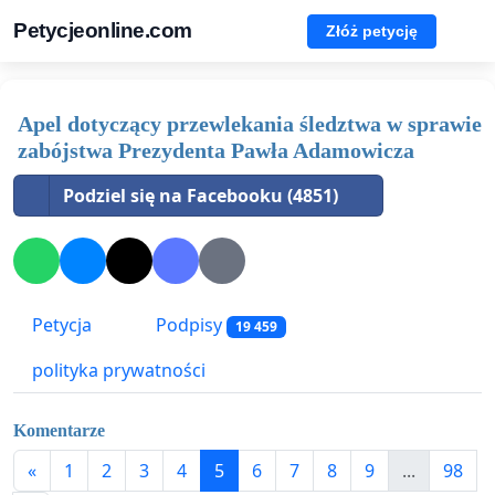
Petycjeonline.com
Złóż petycję
Apel dotyczący przewlekania śledztwa w sprawie
zabójstwa Prezydenta Pawła Adamowicza
Podziel się na Facebooku (4851)
Petycja
Podpisy
19 459
polityka prywatności
Komentarze
«
1
2
3
4
5
6
7
8
9
...
98