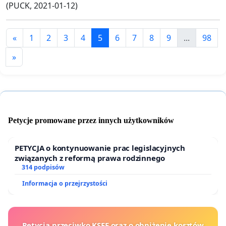
(PUCK, 2021-01-12)
«
1
2
3
4
5
6
7
8
9
...
98
»
Petycje promowane przez innych użytkowników
PETYCJA o kontynuowanie prac legislacyjnych
związanych z reformą prawa rodzinnego
314 podpisów
Informacja o przejrzystości
Petycja przeciwko KSEF oraz o obniżenie kosztów