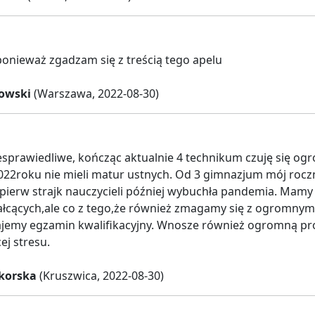
ponieważ zgadzam się z treścią tego apelu
nowski
(Warszawa, 2022-08-30)
iesprawiedliwe, kończąc aktualnie 4 technikum czuję się o
22roku nie mieli matur ustnych. Od 3 gimnazjum mój roczni
jpierw strajk nauczycieli później wybuchła pandemia. Mam
ałcących,ale co z tego,że również zmagamy się z ogromny
jemy egzamin kwalifikacyjny. Wnosze również ogromną pro
ej stresu.
korska
(Kruszwica, 2022-08-30)