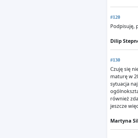
#120
Podpisuję, 
Dilip Step
#130
Czuję się n
maturę w 20
sytuacja na
ogólnokszt
również zda
jeszcze więc
Martyna Si