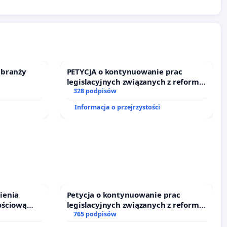
 branży
PETYCJA o kontynuowanie prac
legislacyjnych związanych z reformą
prawa rodzinnego
328 podpisów
Informacja o przejrzystości
ienia
Petycja o kontynuowanie prac
ościową
legislacyjnych związanych z reformą
o leczenia
prawa rodzinnego
765 podpisów
ycznych.