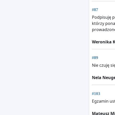
#87
Podpisuję p
którzy pona
prowadzone 
Weronika 
#89
Nie czuję s
Nela Neug
#103
Egzamin ust
Mateusz Mi