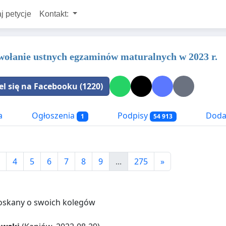
j petycje
Kontakt:
wołanie ustnych egzaminów maturalnych w 2023 r.
el się na Facebooku (1220)
a
Ogłoszenia
Podpisy
Dodat
1
54 913
4
5
6
7
8
9
...
275
»
roskany o swoich kolegów