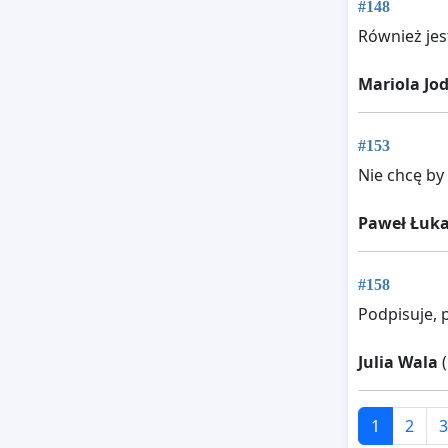
#148
Również je
Mariola Jo
#153
Nie chcę by 
Paweł Łuka
#158
Podpisuje, 
Julia Wala
(
1
2
3