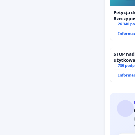
Petycja d
Rzeczypos
zawetowa
26 340 p
Informac
STOP nad
użytkowa
zajmowan
739 podp
działkowe
Informac