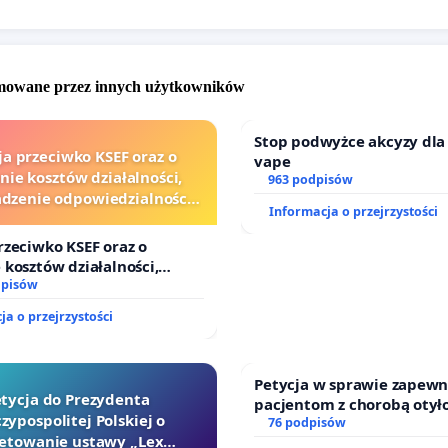
omowane przez innych użytkowników
Stop podwyżce akcyzy dla
ja przeciwko KSEF oraz o
vape
nie kosztów działalności,
963 podpisów
zenie odpowiedzialności
Informacja o przejrzystości
wej kluczowych urzędników
i sędziów
rzeciwko KSEF oraz o
 kosztów działalności,
enie odpowiedzialności
dpisów
ej kluczowych urzędników i
ja o przejrzystości
Petycja w sprawie zapewn
tycja do Prezydenta
pacjentom z chorobą otył
zypospolitej Polskiej o
dostępu do kompleksoweg
76 podpisów
etowanie ustawy „Lex
oraz programów profilakt