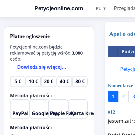
Petycjeonline.com
Przegląda
PL ▼
Apel o od
Płatne ogłoszenie
Petycjeonline.com będzie
Podzi
reklamować tę petycję wśród
3,000
osób.
Dowiedz się więcej...
Petycj
5 €
10 €
20 €
40 €
80 €
Komentarze
Metoda płatności
1
2
3
#12
PayPal
Google Pay
Apple Pay
Karta kredytowa
jestem zat
Metoda płatności