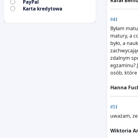
Rafał Beni
PayPal
Karta kredytowa
#41
Byłam matur
matury, a c
było, a nau
zachwycając
zdalnym sp
egzaminu? J
osób, które
Hanna Fuc
#51
uważam, ze 
Wiktoria A