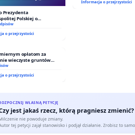
Informacja o przejrzystości
Szarlatan”
o Prezydenta
politej Polskiej o
nie ustawy „Lex Szarlatan”
odpisów
ja o przejrzystości
miernym opłatom za
nie wieczyste gruntów
ych przez rodzinne ogrody
isów
.
ja o przejrzystości
ROZPOCZNIJ WŁASNĄ PETYCJĘ
Czy jest jakaś rzecz, którą pragniesz zmienić?
Milczenie nie powoduje zmiany.
Autor tej petycji zajął stanowisko i podjął działanie. Zrobisz to samo