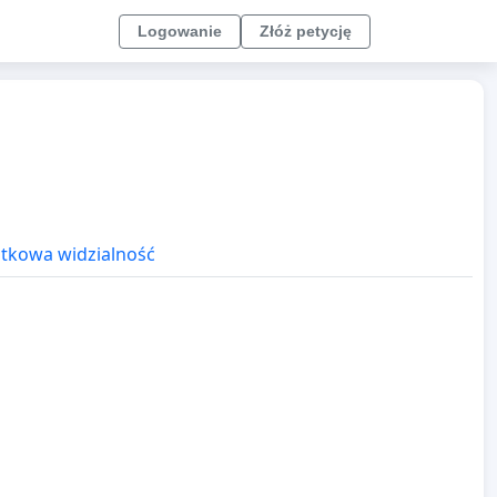
Logowanie
Złóż petycję
kowa widzialność