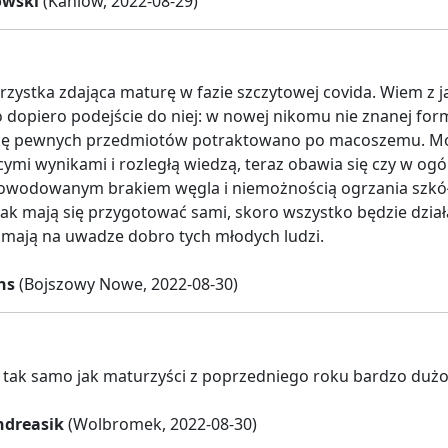
owski
(Kaniów, 2022-08-29)
zystka zdająca maturę w fazie szczytowej covida. Wiem z 
o dopiero podejście do niej: w nowej nikomu nie znanej formu
kę pewnych przedmiotów potraktowano po macoszemu. Moja si
ymi wynikami i rozległą wiedzą, teraz obawia się czy w ogól
owodowanym brakiem węgla i niemożnością ogrzania szkół.
ak mają się przygotować sami, skoro wszystko będzie działa
 mają na uwadze dobro tych młodych ludzi.
hs
(Bojszowy Nowe, 2022-08-30)
tak samo jak maturzyści z poprzedniego roku bardzo dużo s
ndreasik
(Wolbromek, 2022-08-30)