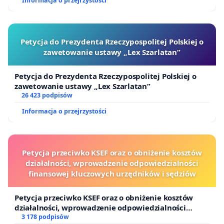
Informacja o przejrzystości
Puszczy Knyszyńskiej
Petycja do Prezydenta Rzeczypospolitej Polskiej o
zawetowanie ustawy „Lex Szarlatan”
Petycja do Prezydenta Rzeczypospolitej Polskiej o
zawetowanie ustawy „Lex Szarlatan”
26 423 podpisów
Informacja o przejrzystości
Petycja przeciwko KSEF oraz o obniżenie kosztów
działalności, wprowadzenie odpowiedzialności
finansowej kluczowych urzędników i sędziów
Petycja przeciwko KSEF oraz o obniżenie kosztów
działalności, wprowadzenie odpowiedzialności
finansowej kluczowych urzędników i sędziów
3 178 podpisów