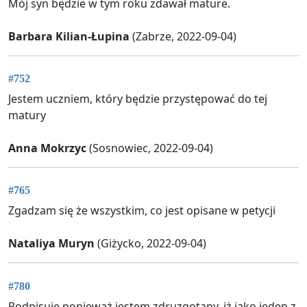
Mój syn będzie w tym roku zdawał mature.
Barbara Kilian-Łupina
(Zabrze, 2022-09-04)
#752
Jestem uczniem, który będzie przystępować do tej
matury
Anna Mokrzyc
(Sosnowiec, 2022-09-04)
#765
Zgadzam się że wszystkim, co jest opisane w petycji
Nataliya Muryn
(Giżycko, 2022-09-04)
#780
Podpisuje ponieważ jestem zdruzgotany, iż jako jeden z