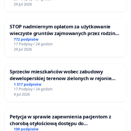
29 Jul 2026
STOP nadmiernym opłatom za użytkowanie
wieczyste gruntów zajmowanych przez rodzinne
ogrody działkowe.
772 podpisów
17 Podpisy / 24 godzin
29 Jul 2026
Sprzeciw mieszkańców wobec zabudowy
deweloperskiej terenow zielonych w rejonie
Bulwarów Straceńskich w Bielsku-Białej
1 317 podpisów
17 Podpisy / 24 godzin
9 Jul 2026
Petycja w sprawie zapewnienia pacjentom z
chorobą otyłościową dostępu do
kompleksowego leczenia oraz programów
100 podpisów