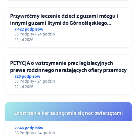
Przywróćmy leczenie dzieci z guzami mózgu i
innymi guzami litymi do Górnośląskiego
Centrum Zdrowia Dziecka w Katowicach
7 422 podpisów
38 Podpisy / 24 godzin
25 Jul 2026
PETYCJA o wstrzymanie prac legislacyjnych
prawa rodzinnego narażających ofiary przemocy
820 podpisów
38 Podpisy / 24 godzin
22 Jul 2026
Zaostrzenie kar za znęcanie się nad zwierzętami
2 646 podpisów
33 Podpisy / 24 godzin