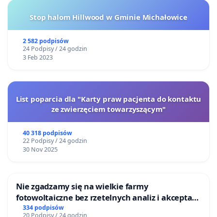
Stop halom Hillwood w Gminie Michałowice
2 582 podpisów
24 Podpisy / 24 godzin
3 Feb 2023
List poparcia dla "Karty praw pacjenta do kontaktu
ze zwierzęciem towarzyszącym"
40 318 podpisów
22 Podpisy / 24 godzin
30 Nov 2025
Nie zgadzamy się na wielkie farmy
fotowoltaiczne bez rzetelnych analiz i akceptacji
mieszkańców
334 podpisów
20 Podpisy / 24 godzin