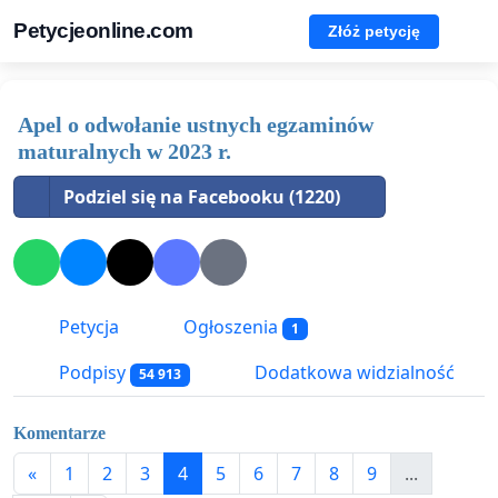
Petycjeonline.com
Złóż petycję
Apel o odwołanie ustnych egzaminów
maturalnych w 2023 r.
Podziel się na Facebooku (1220)
Petycja
Ogłoszenia
1
Podpisy
Dodatkowa widzialność
54 913
Komentarze
«
1
2
3
4
5
6
7
8
9
...