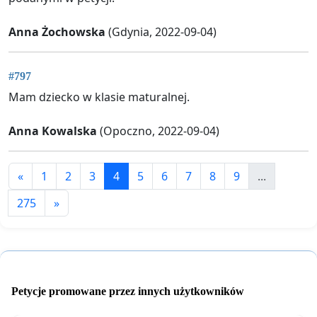
Anna Żochowska
(Gdynia, 2022-09-04)
#797
Mam dziecko w klasie maturalnej.
Anna Kowalska
(Opoczno, 2022-09-04)
«
1
2
3
4
5
6
7
8
9
...
275
»
Petycje promowane przez innych użytkowników