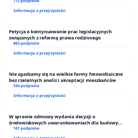
ogrody działkowe.
772 podpisów
Informacja o przejrzystości
Petycja o kontynuowanie prac legislacyjnych
związanych z reformą prawa rodzinnego
863 podpisów
Informacja o przejrzystości
Nie zgadzamy się na wielkie farmy fotowoltaiczne
bez rzetelnych analiz i akceptacji mieszkańców
334 podpisów
Informacja o przejrzystości
W sprawie odmowy wydania decyzji o
środowiskowych uwarunkowaniach dla budowy
zakładu wytwarzania biometanu „Krynki” w
161 podpisów
Ostrowiu Południowym oraz ochrony mieszkańców i