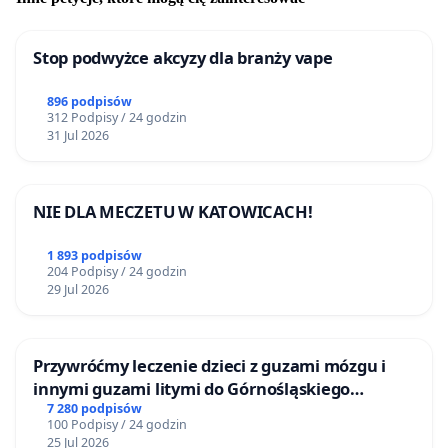
Stop podwyżce akcyzy dla branży vape
896 podpisów
312 Podpisy / 24 godzin
31 Jul 2026
NIE DLA MECZETU W KATOWICACH!
1 893 podpisów
204 Podpisy / 24 godzin
29 Jul 2026
Przywróćmy leczenie dzieci z guzami mózgu i
innymi guzami litymi do Górnośląskiego
Centrum Zdrowia Dziecka w Katowicach
7 280 podpisów
100 Podpisy / 24 godzin
25 Jul 2026