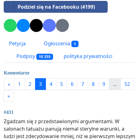
Podziel się na Facebooku (4199)
Petycja
Ogłoszenia
1
Podpisy
polityka prywatności
10 255
Komentarze
«
1
2
3
4
5
6
7
8
9
...
52
»
#431
Zgadzam się z przedstawionymi argumentami. W
salonach tatuażu panują niemal sterylne warunki, a
ludzi jest zdecydowanie mniej, niż w pierwszym lepszym