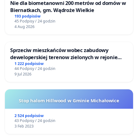
Nie dla biometanowni 200 metrów od domów w
Biernatkach, gm. Wądroże Wielkie
193 podpisów
45 Podpisy / 24 godzin
4 Aug 2026
Sprzeciw mieszkańców wobec zabudowy
deweloperskiej terenow zielonych w rejonie
Bulwarów Straceńskich w Bielsku-Białej
1 222 podpisów
44 Podpisy / 24 godzin
9 Jul 2026
Stop halom Hillwood w Gminie Michałowice
2 524 podpisów
43 Podpisy / 24 godzin
3 Feb 2023