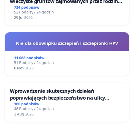
wieczyste gruntów zajmowanych przez rodzinne
ogrody działkowe.
734 podpisów
52 Podpisy / 24 godzin
29 Jul 2026
Nie dla obowiązku szczepień i szczepionki HPV
11 068 podpisów
51 Podpisy / 24 godzin
6 Nov 2025
Wprowadzenie skutecznych działań
poprawiających bezpieczeństwo na ulicy
Żeromskiego w Otwocku
160 podpisów
48 Podpisy / 24 godzin
2 Aug 2026