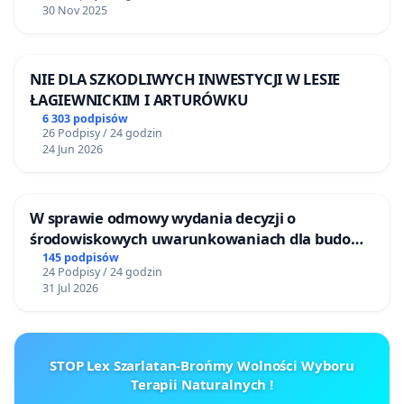
30 Nov 2025
NIE DLA SZKODLIWYCH INWESTYCJI W LESIE
ŁAGIEWNICKIM I ARTURÓWKU
6 303 podpisów
26 Podpisy / 24 godzin
24 Jun 2026
W sprawie odmowy wydania decyzji o
środowiskowych uwarunkowaniach dla budowy
zakładu wytwarzania biometanu „Krynki” w
145 podpisów
24 Podpisy / 24 godzin
Ostrowiu Południowym oraz ochrony
31 Jul 2026
mieszkańców i Puszczy Knyszyńskiej
STOP Lex Szarlatan-Brońmy Wolności Wyboru
Terapii Naturalnych !