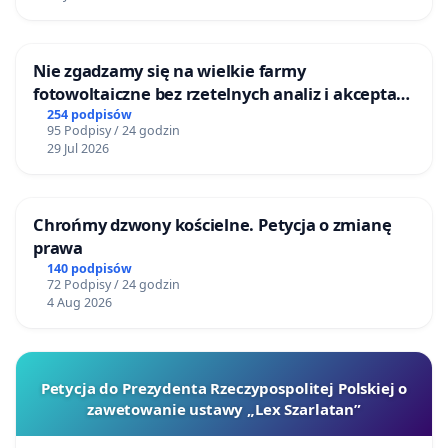
Nie zgadzamy się na wielkie farmy
fotowoltaiczne bez rzetelnych analiz i akceptacji
mieszkańców
254 podpisów
95 Podpisy / 24 godzin
29 Jul 2026
Chrońmy dzwony kościelne. Petycja o zmianę
prawa
140 podpisów
72 Podpisy / 24 godzin
4 Aug 2026
Petycja do Prezydenta Rzeczypospolitej Polskiej o
zawetowanie ustawy „Lex Szarlatan”