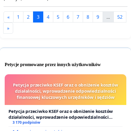
«
1
2
3
4
5
6
7
8
9
...
52
»
Petycje promowane przez innych użytkowników
Petycja przeciwko KSEF oraz o obniżenie kosztów
działalności, wprowadzenie odpowiedzialności
finansowej kluczowych urzędników i sędziów
Petycja przeciwko KSEF oraz o obniżenie kosztów
działalności, wprowadzenie odpowiedzialności
finansowej kluczowych urzędników i sędziów
3 170 podpisów