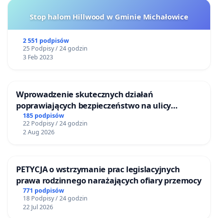
Stop halom Hillwood w Gminie Michałowice
2 551 podpisów
25 Podpisy / 24 godzin
3 Feb 2023
Wprowadzenie skutecznych działań
poprawiających bezpieczeństwo na ulicy
Żeromskiego w Otwocku
185 podpisów
22 Podpisy / 24 godzin
2 Aug 2026
PETYCJA o wstrzymanie prac legislacyjnych
prawa rodzinnego narażających ofiary przemocy
771 podpisów
18 Podpisy / 24 godzin
22 Jul 2026