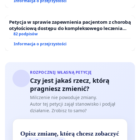
Informacja o przejrzystości
Petycja w sprawie zapewnienia pacjentom z chorobą
otyłościową dostępu do kompleksowego leczenia
oraz programów profilaktycznych.
82 podpisów
Informacja o przejrzystości
ROZPOCZNIJ WŁASNĄ PETYCJĘ
Czy jest jakaś rzecz, którą
pragniesz zmienić?
Milczenie nie powoduje zmiany.
Autor tej petycji zajął stanowisko i podjął
działanie. Zrobisz to samo?
Opisz zmianę, którą chcesz zobaczyć