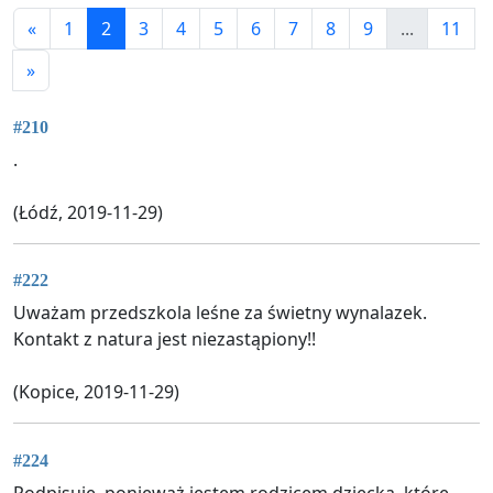
«
1
2
3
4
5
6
7
8
9
...
11
»
#210
.
(Łódź, 2019-11-29)
#222
Uważam przedszkola leśne za świetny wynalazek.
Kontakt z natura jest niezastąpiony!!
(Kopice, 2019-11-29)
#224
Podpisuję, ponieważ jestem rodzicem dziecka, które