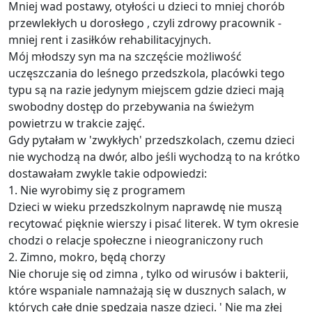
Mniej wad postawy, otyłości u dzieci to mniej chorób
przewlekłych u dorosłego , czyli zdrowy pracownik -
mniej rent i zasiłków rehabilitacyjnych.
Mój młodszy syn ma na szczęście możliwość
uczęszczania do leśnego przedszkola, placówki tego
typu są na razie jedynym miejscem gdzie dzieci mają
swobodny dostęp do przebywania na świeżym
powietrzu w trakcie zajęć.
Gdy pytałam w 'zwykłych' przedszkolach, czemu dzieci
nie wychodzą na dwór, albo jeśli wychodzą to na krótko
dostawałam zwykle takie odpowiedzi:
1. Nie wyrobimy się z programem
Dzieci w wieku przedszkolnym naprawdę nie muszą
recytować pięknie wierszy i pisać literek. W tym okresie
chodzi o relacje społeczne i nieograniczony ruch
2. Zimno, mokro, będą chorzy
Nie choruje się od zimna , tylko od wirusów i bakterii,
które wspaniale namnażają się w dusznych salach, w
których całe dnie spędzają nasze dzieci. ' Nie ma złej