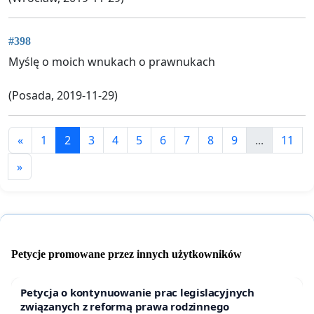
#398
Myślę o moich wnukach o prawnukach
(Posada, 2019-11-29)
«
1
2
3
4
5
6
7
8
9
...
11
»
Petycje promowane przez innych użytkowników
Petycja o kontynuowanie prac legislacyjnych
związanych z reformą prawa rodzinnego