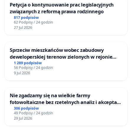
Petycja o kontynuowanie prac legislacyjnych
związanych z reformą prawa rodzinnego
817 podpisów
62 Podpisy / 24 godzin
27 Jul 2026
Sprzeciw mieszkańców wobec zabudowy
deweloperskiej terenow zielonych w rejonie
Bulwarów Straceńskich w Bielsku-Białej
1 289 podpisów
56 Podpisy / 24 godzin
9 Jul 2026
Nie zgadzamy się na wielkie farmy
fotowoltaiczne bez rzetelnych analiz i akceptacji
mieszkańców
306 podpisów
49 Podpisy / 24 godzin
29 Jul 2026