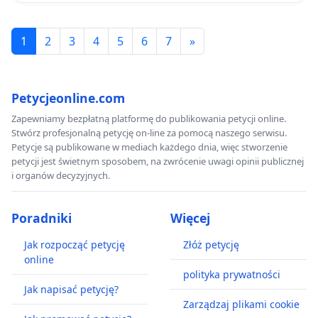
1
2
3
4
5
6
7
»
Petycjeonline.com
Zapewniamy bezpłatną platformę do publikowania petycji online.
Stwórz profesjonalną petycję on-line za pomocą naszego serwisu.
Petycje są publikowane w mediach każdego dnia, więc stworzenie
petycji jest świetnym sposobem, na zwrócenie uwagi opinii publicznej
i organów decyzyjnych.
Poradniki
Więcej
Jak rozpocząć petycję
Złóż petycję
online
polityka prywatności
Jak napisać petycję?
Zarządzaj plikami cookie