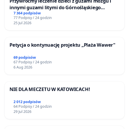
Przywróćmy leczenie dzieci z guzami mózgu i
innymi guzami litymi do Górnośląskiego
Centrum Zdrowia Dziecka w Katowicach
7 364 podpisów
77 Podpisy / 24 godzin
25 Jul 2026
Petycja o kontynuację projektu „Plaża Wawer"
69 podpisów
67 Podpisy / 24 godzin
6 Aug 2026
NIE DLA MECZETU W KATOWICACH!
2 012 podpisów
64 Podpisy / 24 godzin
29 Jul 2026