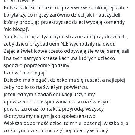
latem rowery.
Polska szkoła to hałas na przerwie w zamkniętej klatce
korytarzy, co męczy zarówno dzieci jak i nauczycieli,
którzy próbując przekrzyczeć dzieci wydają komendy
'nie biegaj'.
Spotkałam się z dyżurnymi strażnikami przy drzwiach ,
żeby dzieci przypadkiem NIE wychodziły na dwór.
Zajęcia świetlicowe często odbywają się w tej samej sali
i na tych samych krzesełkach ,na których dziecko
spędziło poprzednie godziny.
I znów ' nie biegaj'!
Dziecko ma biegać , dziecko ma się ruszać, a najlepiej
żeby robiło to na świeżym powietrzu.
Jeżeli jednym z zadań edukacji uczynimy
upowszechnianie spędzania czasu na świeżym
powietrzu oraz kontakt z przyrodą, wszyscy
skorzystamy na tym jako społeczeństwo.
Większa odporność dzieci to mniej absencji w szkole, a
co za tym idzie rodzic częściej obecny w pracy.