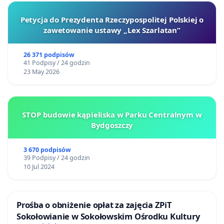
Petycja do Prezydenta Rzeczypospolitej Polskiej o
zawetowanie ustawy „Lex Szarlatan”
26 371 podpisów
41 Podpisy / 24 godzin
23 May 2026
STOP budowie kąpieliska w Parku Centralnym w
Bydgoszczy
3 670 podpisów
39 Podpisy / 24 godzin
10 Jul 2024
Prośba o obniżenie opłat za zajęcia ZPiT
Sokołowianie w Sokołowskim Ośrodku Kultury