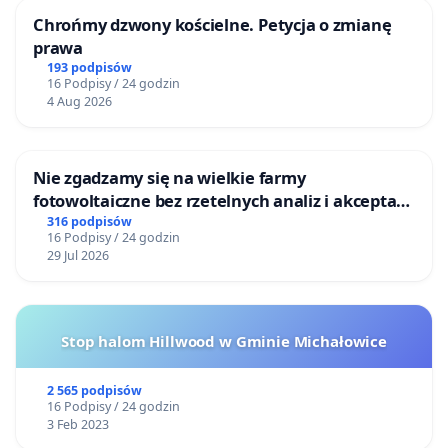
Chrońmy dzwony kościelne. Petycja o zmianę
prawa
193 podpisów
16 Podpisy / 24 godzin
4 Aug 2026
Nie zgadzamy się na wielkie farmy
fotowoltaiczne bez rzetelnych analiz i akceptacji
mieszkańców
316 podpisów
16 Podpisy / 24 godzin
29 Jul 2026
Stop halom Hillwood w Gminie Michałowice
2 565 podpisów
16 Podpisy / 24 godzin
3 Feb 2023