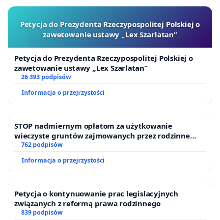
Petycja do Prezydenta Rzeczypospolitej Polskiej o
zawetowanie ustawy „Lex Szarlatan”
Petycja do Prezydenta Rzeczypospolitej Polskiej o
zawetowanie ustawy „Lex Szarlatan”
26 393 podpisów
Informacja o przejrzystości
STOP nadmiernym opłatom za użytkowanie
wieczyste gruntów zajmowanych przez rodzinne
ogrody działkowe.
762 podpisów
Informacja o przejrzystości
Petycja o kontynuowanie prac legislacyjnych
związanych z reformą prawa rodzinnego
839 podpisów