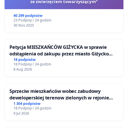
ze zwierzęciem towarzyszącym"
40 299 podpisów
23 Podpisy / 24 godzin
30 Nov 2025
Petycja MIESZKAŃCÓW GIŻYCKA w sprawie
odstąpienia od zakupu przez miasto Giżycko
nieruchomości położonej nad jeziorem Niegocin
18 podpisów
18 Podpisy / 24 godzin
8 Aug 2026
Sprzeciw mieszkańców wobec zabudowy
deweloperskiej terenow zielonych w rejonie
Bulwarów Straceńskich w Bielsku-Białej
1 304 podpisów
18 Podpisy / 24 godzin
9 Jul 2026