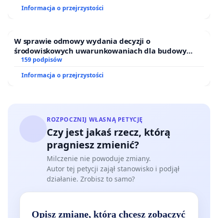
Informacja o przejrzystości
W sprawie odmowy wydania decyzji o
środowiskowych uwarunkowaniach dla budowy
zakładu wytwarzania biometanu „Krynki” w
159 podpisów
Ostrowiu Południowym oraz ochrony mieszkańców i
Informacja o przejrzystości
Puszczy Knyszyńskiej
ROZPOCZNIJ WŁASNĄ PETYCJĘ
Czy jest jakaś rzecz, którą
pragniesz zmienić?
Milczenie nie powoduje zmiany.
Autor tej petycji zajął stanowisko i podjął
działanie. Zrobisz to samo?
Opisz zmianę, którą chcesz zobaczyć