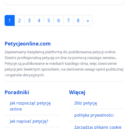
1
2
3
4
5
6
7
8
»
Petycjeonline.com
Zapewniamy bezpłatną platformę do publikowania petycji online.
Stwórz profesjonalną petycję on-line za pomocą naszego serwisu.
Petycje są publikowane w mediach każdego dnia, więc stworzenie
petycji jest świetnym sposobem, na zwrócenie uwagi opinii publicznej
i organów decyzyjnych.
Poradniki
Więcej
Jak rozpocząć petycję
Złóż petycję
online
polityka prywatności
Jak napisać petycję?
Zarządzaj plikami cookie