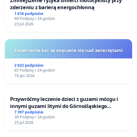
Zmniejszenie ryzyka śmierci motocyklisty przy
zderzeniu z barierą energochłonną
1 616 podpisów
69 Podpisy / 24 godzin
23 Jul 2026
Zaostrzenie kar za znęcanie się nad zwierzętami
2 622 podpisów
65 Podpisy / 24 godzin
19 Jan 2026
Przywróćmy leczenie dzieci z guzami mózgu i
innymi guzami litymi do Górnośląskiego
Centrum Zdrowia Dziecka w Katowicach
7 397 podpisów
39 Podpisy / 24 godzin
25 Jul 2026