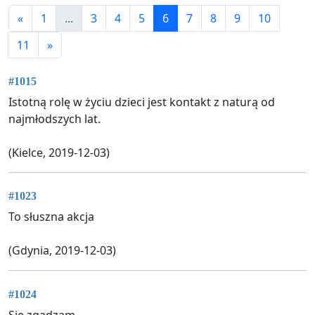
«
1
...
3
4
5
6
7
8
9
10
11
»
#1015
Istotną rolę w życiu dzieci jest kontakt z naturą od
najmłodszych lat.
(Kielce, 2019-12-03)
#1023
To słuszna akcja
(Gdynia, 2019-12-03)
#1024
Się zgadzam