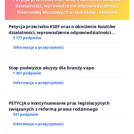
działalności, wprowadzenie odpowiedzialności
finansowej kluczowych urzędników i sędziów
Petycja przeciwko KSEF oraz o obniżenie kosztów
działalności, wprowadzenie odpowiedzialności
finansowej kluczowych urzędników i sędziów
3 177 podpisów
Informacja o przejrzystości
Stop podwyżce akcyzy dla branży vape
1 361 podpisów
Informacja o przejrzystości
PETYCJA o kontynuowanie prac legislacyjnych
związanych z reformą prawa rodzinnego
331 podpisów
Informacja o przejrzystości