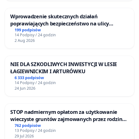
Wprowadzenie skutecznych działań
poprawiających bezpieczeństwo na ulicy
Żeromskiego w Otwocku
199 podpisów
14 Podpisy / 24 godzin
2 Aug 2026
NIE DLA SZKODLIWYCH INWESTYCJI W LESIE
ŁAGIEWNICKIM I ARTURÓWKU
6 333 podpisów
14 Podpisy / 24 godzin
24 Jun 2026
STOP nadmiernym opłatom za użytkowanie
wieczyste gruntów zajmowanych przez rodzinne
ogrody działkowe.
762 podpisów
13 Podpisy / 24 godzin
29 Jul 2026