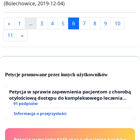
(Bolechowice, 2019-12-04)
«
1
...
3
4
5
6
7
8
9
10
11
»
Petycje promowane przez innych użytkowników
Petycja w sprawie zapewnienia pacjentom z chorobą
otyłościową dostępu do kompleksowego leczenia
oraz programów profilaktycznych.
91 podpisów
Informacja o przejrzystości
Petycja przeciwko KSEF oraz o obniżenie kosztów