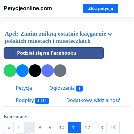
Petycjeonline.com
Złóż petycję
Apel: Zanim znikną ostatnie księgarnie w
polskich miastach i miasteczkach
Podziel się na Facebooku
Petycja
Ogłoszenia
1
Podpisy
Dodatkowa widzialność
3 434
Komentarze
«
1
...
8
9
10
11
12
13
14