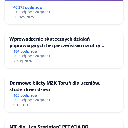
40 275 podpisów
31 Podpisy / 24 godzin
30 Nov 2025
Wprowadzenie skutecznych działań
poprawiających bezpieczeństwo na ulicy
Żeromskiego w Otwocku
184 podpisów
30 Podpisy / 24 godzin
2 Aug 2026
Darmowe bilety MZK Toruń dla uczniów,
studentów i dzieci
165 podpisów
30 Podpisy / 24 godzin
9 Jul 2026
NIE dla „Lex Szarlatan” PETYCJA DO