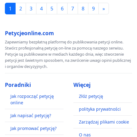
1
2
3
4
5
6
7
8
9
»
Petycjeonline.com
Zapewniamy bezpłatną platformę do publikowania petycji online.
Stwórz profesjonalną petycję on-line za pomocą naszego serwisu.
Petycje są publikowane w mediach każdego dnia, więc stworzenie
petycji jest świetnym sposobem, na zwrócenie uwagi opinii publicznej
i organów decyzyjnych.
Poradniki
Więcej
Jak rozpocząć petycję
Złóż petycję
online
polityka prywatności
Jak napisać petycję?
Zarządzaj plikami cookie
Jak promować petycję?
O nas