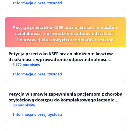
Informacja o przejrzystości
Petycja przeciwko KSEF oraz o obniżenie kosztów
działalności, wprowadzenie odpowiedzialności
finansowej kluczowych urzędników i sędziów
Petycja przeciwko KSEF oraz o obniżenie kosztów
działalności, wprowadzenie odpowiedzialności
finansowej kluczowych urzędników i sędziów
3 172 podpisów
Informacja o przejrzystości
Petycja w sprawie zapewnienia pacjentom z chorobą
otyłościową dostępu do kompleksowego leczenia
oraz programów profilaktycznych.
80 podpisów
Informacja o przejrzystości