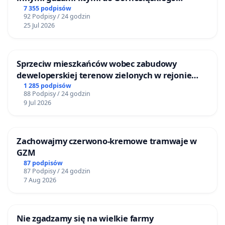
Centrum Zdrowia Dziecka w Katowicach
7 355 podpisów
92 Podpisy / 24 godzin
25 Jul 2026
Sprzeciw mieszkańców wobec zabudowy
deweloperskiej terenow zielonych w rejonie
Bulwarów Straceńskich w Bielsku-Białej
1 285 podpisów
88 Podpisy / 24 godzin
9 Jul 2026
Zachowajmy czerwono-kremowe tramwaje w
GZM
87 podpisów
87 Podpisy / 24 godzin
7 Aug 2026
Nie zgadzamy się na wielkie farmy