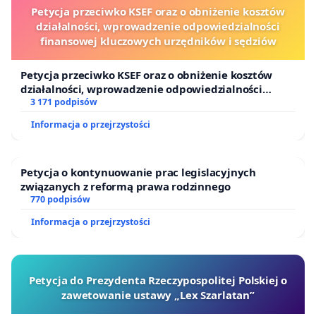
Petycja przeciwko KSEF oraz o obniżenie kosztów
działalności, wprowadzenie odpowiedzialności
finansowej kluczowych urzędników i sędziów
Petycja przeciwko KSEF oraz o obniżenie kosztów
działalności, wprowadzenie odpowiedzialności
finansowej kluczowych urzędników i sędziów
3 171 podpisów
Informacja o przejrzystości
Petycja o kontynuowanie prac legislacyjnych
związanych z reformą prawa rodzinnego
770 podpisów
Informacja o przejrzystości
Petycja do Prezydenta Rzeczypospolitej Polskiej o
zawetowanie ustawy „Lex Szarlatan”