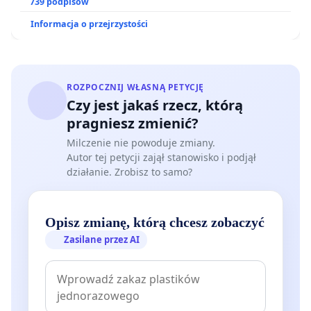
ogrody działkowe.
739 podpisów
Informacja o przejrzystości
ROZPOCZNIJ WŁASNĄ PETYCJĘ
Czy jest jakaś rzecz, którą
pragniesz zmienić?
Milczenie nie powoduje zmiany.
Autor tej petycji zajął stanowisko i podjął
działanie. Zrobisz to samo?
Opisz zmianę, którą chcesz zobaczyć
Zasilane przez AI