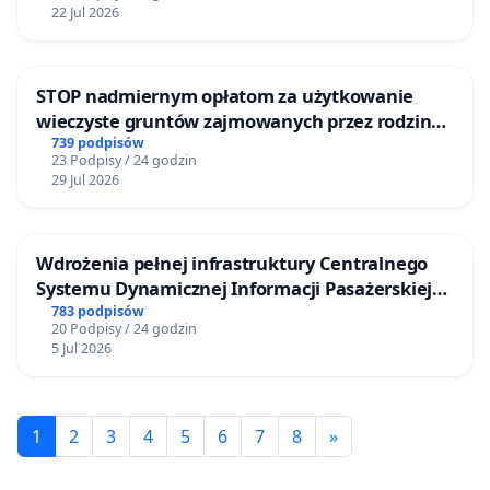
22 Jul 2026
STOP nadmiernym opłatom za użytkowanie
wieczyste gruntów zajmowanych przez rodzinne
ogrody działkowe.
739 podpisów
23 Podpisy / 24 godzin
29 Jul 2026
Wdrożenia pełnej infrastruktury Centralnego
Systemu Dynamicznej Informacji Pasażerskiej
(CSDiP) na stacji kolejowej w Łomży
783 podpisów
20 Podpisy / 24 godzin
5 Jul 2026
1
2
3
4
5
6
7
8
»