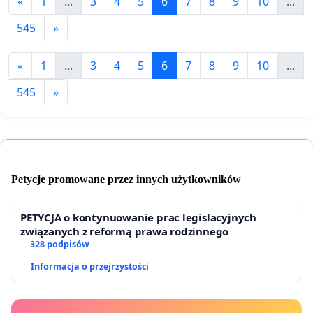
«
1
...
3
4
5
6
7
8
9
10
...
545
»
«
1
...
3
4
5
6
7
8
9
10
...
545
»
Petycje promowane przez innych użytkowników
PETYCJA o kontynuowanie prac legislacyjnych
związanych z reformą prawa rodzinnego
328 podpisów
Informacja o przejrzystości