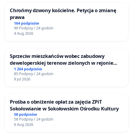
Chrońmy dzwony kościelne. Petycja o zmianę
prawa
164 podpisów
90 Podpisy / 24 godzin
4 Aug 2026
Sprzeciw mieszkańców wobec zabudowy
deweloperskiej terenow zielonych w rejonie
Bulwarów Straceńskich w Bielsku-Białej
1 264 podpisów
85 Podpisy / 24 godzin
9 Jul 2026
Prośba o obniżenie opłat za zajęcia ZPiT
Sokołowianie w Sokołowskim Ośrodku Kultury
58 podpisów
58 Podpisy / 24 godzin
6 Aug 2026