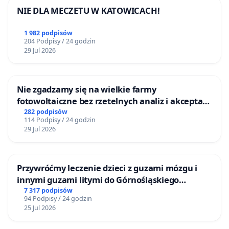
NIE DLA MECZETU W KATOWICACH!
1 982 podpisów
204 Podpisy / 24 godzin
29 Jul 2026
Nie zgadzamy się na wielkie farmy
fotowoltaiczne bez rzetelnych analiz i akceptacji
mieszkańców
282 podpisów
114 Podpisy / 24 godzin
29 Jul 2026
Przywróćmy leczenie dzieci z guzami mózgu i
innymi guzami litymi do Górnośląskiego
Centrum Zdrowia Dziecka w Katowicach
7 317 podpisów
94 Podpisy / 24 godzin
25 Jul 2026