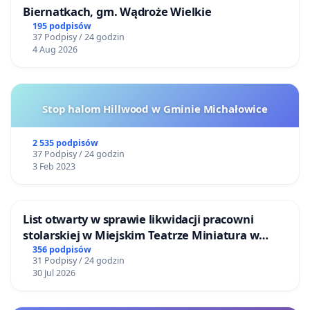
Biernatkach, gm. Wądroże Wielkie
195 podpisów
37 Podpisy / 24 godzin
4 Aug 2026
Stop halom Hillwood w Gminie Michałowice
2 535 podpisów
37 Podpisy / 24 godzin
3 Feb 2023
List otwarty w sprawie likwidacji pracowni
stolarskiej w Miejskim Teatrze Miniatura w
Gdańsku
356 podpisów
31 Podpisy / 24 godzin
30 Jul 2026