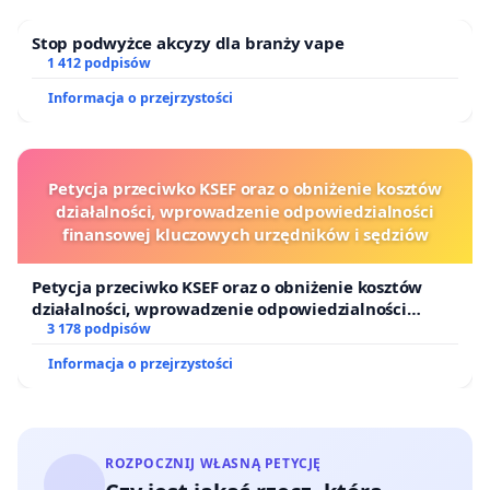
Stop podwyżce akcyzy dla branży vape
1 412 podpisów
Informacja o przejrzystości
Petycja przeciwko KSEF oraz o obniżenie kosztów
działalności, wprowadzenie odpowiedzialności
finansowej kluczowych urzędników i sędziów
Petycja przeciwko KSEF oraz o obniżenie kosztów
działalności, wprowadzenie odpowiedzialności
finansowej kluczowych urzędników i sędziów
3 178 podpisów
Informacja o przejrzystości
ROZPOCZNIJ WŁASNĄ PETYCJĘ