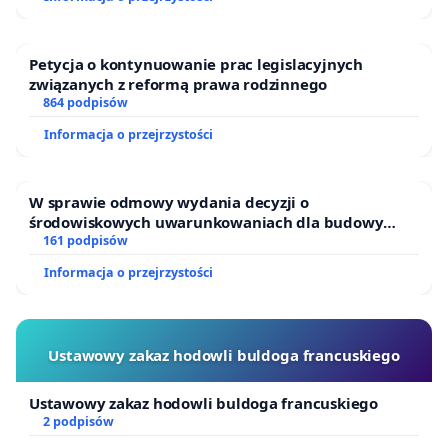
Petycja o kontynuowanie prac legislacyjnych
związanych z reformą prawa rodzinnego
864 podpisów
Informacja o przejrzystości
W sprawie odmowy wydania decyzji o
środowiskowych uwarunkowaniach dla budowy
zakładu wytwarzania biometanu „Krynki” w
161 podpisów
Ostrowiu Południowym oraz ochrony mieszkańców i
Informacja o przejrzystości
Puszczy Knyszyńskiej
Ustawowy zakaz hodowli buldoga francuskiego
Ustawowy zakaz hodowli buldoga francuskiego
2 podpisów