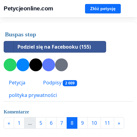
Petycjeonline.com
Złóż petycję
Buspas stop
Podziel się na Facebooku (155)
Petycja
Podpisy
2 009
polityka prywatności
Komentarze
«
1
...
5
6
7
8
9
10
11
»