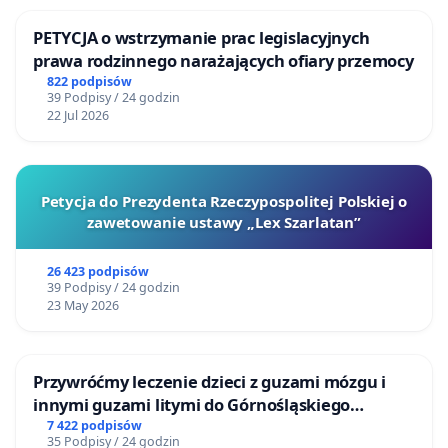
PETYCJA o wstrzymanie prac legislacyjnych
prawa rodzinnego narażających ofiary przemocy
822 podpisów
39 Podpisy / 24 godzin
22 Jul 2026
Petycja do Prezydenta Rzeczypospolitej Polskiej o
zawetowanie ustawy „Lex Szarlatan”
26 423 podpisów
39 Podpisy / 24 godzin
23 May 2026
Przywróćmy leczenie dzieci z guzami mózgu i
innymi guzami litymi do Górnośląskiego
Centrum Zdrowia Dziecka w Katowicach
7 422 podpisów
35 Podpisy / 24 godzin