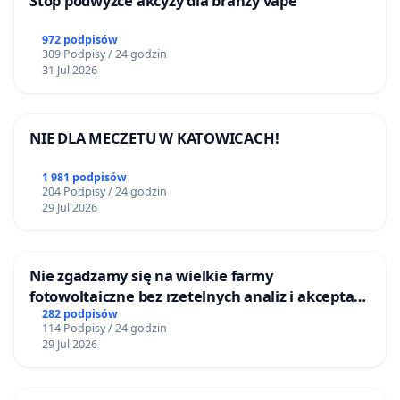
Stop podwyżce akcyzy dla branży vape
972 podpisów
309 Podpisy / 24 godzin
31 Jul 2026
NIE DLA MECZETU W KATOWICACH!
1 981 podpisów
204 Podpisy / 24 godzin
29 Jul 2026
Nie zgadzamy się na wielkie farmy
fotowoltaiczne bez rzetelnych analiz i akceptacji
mieszkańców
282 podpisów
114 Podpisy / 24 godzin
29 Jul 2026