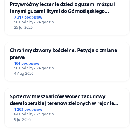
Przywróćmy leczenie dzieci z guzami mózgu i
innymi guzami litymi do Górnośląskiego
Centrum Zdrowia Dziecka w Katowicach
7 317 podpisów
96 Podpisy / 24 godzin
25 Jul 2026
Chrońmy dzwony kościelne. Petycja o zmianę
prawa
164 podpisów
90 Podpisy / 24 godzin
4 Aug 2026
Sprzeciw mieszkańców wobec zabudowy
deweloperskiej terenow zielonych w rejonie
Bulwarów Straceńskich w Bielsku-Białej
1 263 podpisów
84 Podpisy / 24 godzin
9 Jul 2026