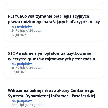
PETYCJA o wstrzymanie prac legislacyjnych
prawa rodzinnego narażających ofiary przemocy
763 podpisów
24 Podpisy / 24 godzin
22 Jul 2026
STOP nadmiernym opłatom za użytkowanie
wieczyste gruntów zajmowanych przez rodzinne
ogrody działkowe.
739 podpisów
23 Podpisy / 24 godzin
29 Jul 2026
Wdrożenia pełnej infrastruktury Centralnego
Systemu Dynamicznej Informacji Pasażerskiej
(CSDiP) na stacji kolejowej w Łomży
783 podpisów
20 Podpisy / 24 godzin