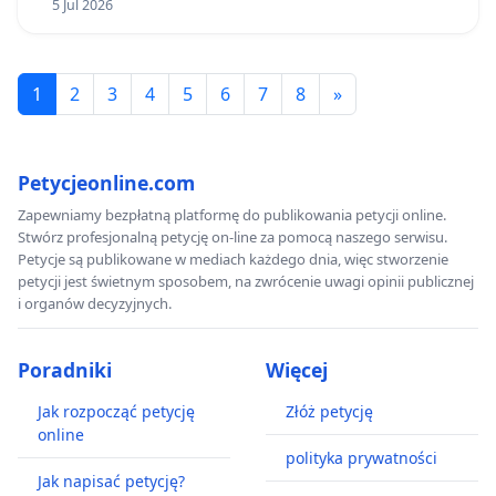
5 Jul 2026
1
2
3
4
5
6
7
8
»
Petycjeonline.com
Zapewniamy bezpłatną platformę do publikowania petycji online.
Stwórz profesjonalną petycję on-line za pomocą naszego serwisu.
Petycje są publikowane w mediach każdego dnia, więc stworzenie
petycji jest świetnym sposobem, na zwrócenie uwagi opinii publicznej
i organów decyzyjnych.
Poradniki
Więcej
Jak rozpocząć petycję
Złóż petycję
online
polityka prywatności
Jak napisać petycję?