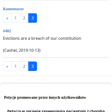
Komentarze
«
1
2
3
#402
Evictions are a breach of our constitution
(Cashel, 2019-10-13)
«
1
2
3
Petycje promowane przez innych użytkowników
Petycja w sprawie zapewnienia pacjentom z chorobą