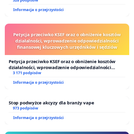
328 podpisów
Informacja o przejrzystości
Petycja przeciwko KSEF oraz o obniżenie kosztów
działalności, wprowadzenie odpowiedzialności
finansowej kluczowych urzędników i sędziów
Petycja przeciwko KSEF oraz o obniżenie kosztów
działalności, wprowadzenie odpowiedzialności
finansowej kluczowych urzędników i sędziów
3 171 podpisów
Informacja o przejrzystości
Stop podwyżce akcyzy dla branży vape
973 podpisów
Informacja o przejrzystości