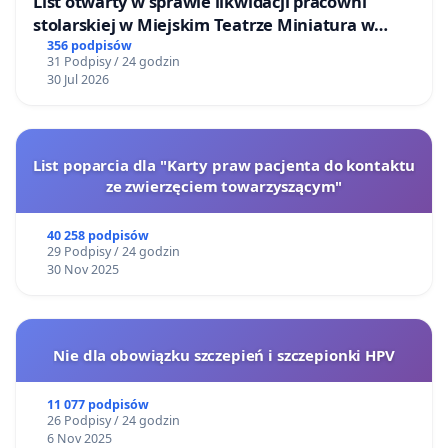
List otwarty w sprawie likwidacji pracowni
stolarskiej w Miejskim Teatrze Miniatura w
Gdańsku
356 podpisów
31 Podpisy / 24 godzin
30 Jul 2026
List poparcia dla "Karty praw pacjenta do kontaktu
ze zwierzęciem towarzyszącym"
40 258 podpisów
29 Podpisy / 24 godzin
30 Nov 2025
Nie dla obowiązku szczepień i szczepionki HPV
11 077 podpisów
26 Podpisy / 24 godzin
6 Nov 2025