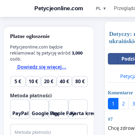
Petycjeonline.com
Przegląda
PL ▼
Dotyczy: 
Płatne ogłoszenie
ukraiński
Petycjeonline.com będzie
reklamować tę petycję wśród
3,000
Podzi
osób.
Dowiedz się więcej...
Petycj
5 €
10 €
20 €
40 €
80 €
Komentarze
Metoda płatności
1
2
3
PayPal
Google Pay
Apple Pay
Karta kredytowa
#7
Chcę zdrow
Metoda płatności