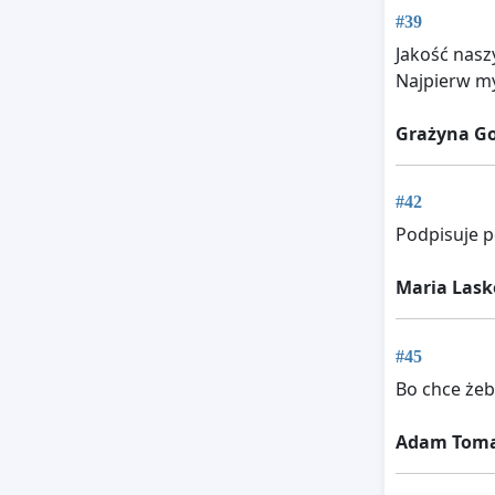
#39
Jakość nasz
Najpierw my
Grażyna G
#42
Podpisuje pet
Maria Las
#45
Bo chce żeb
Adam Toma