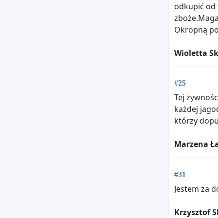
odkupić od 
zboże.Magaz
Okropną pom
Wioletta 
#25
Tej żywnośc
każdej jagod
którzy dopu
Marzena Ła
#31
Jestem za d
Krzysztof 