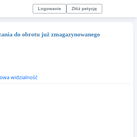
Logowanie
Złóż petycję
zania do obrotu już zmagazynowanego
owa widzialność