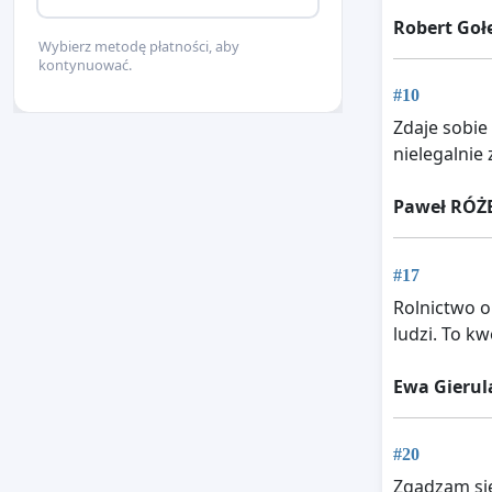
Robert Goł
Wybierz metodę płatności, aby
kontynuować.
#10
Zdaje sobie
nielegalnie 
Paweł RÓŻ
#17
Rolnictwo 
ludzi. To k
Ewa Gierul
#20
Zgadzam się 