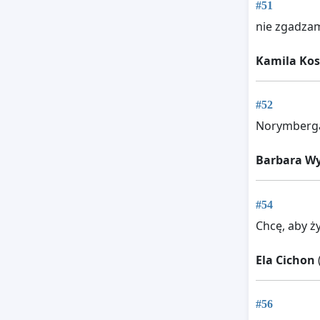
#51
nie zgadzam 
Kamila Kos
#52
Norymberga
Barbara W
#54
Chcę, aby ż
Ela Cichon
#56