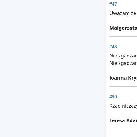
#47
Uważam że j
Małgorzata
#48
Nie zgadzam
Nie zgadzam
Joanna Kry
#50
Rząd niszcz
Teresa Ad