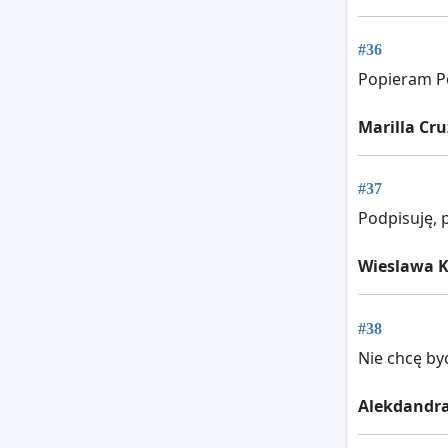
#36
Popieram Po
Marilla Cru
#37
Podpisuję, 
Wieslawa K
#38
Nie chcę być
Alekdandr