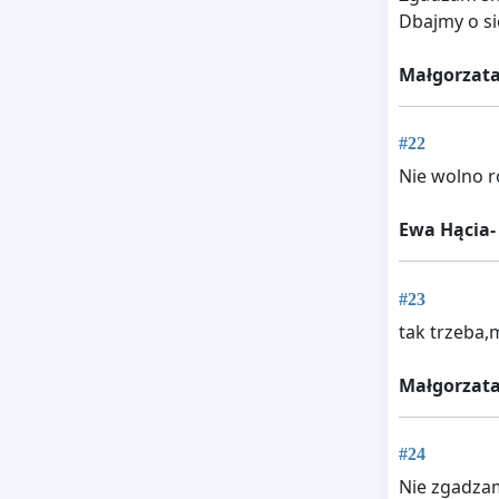
Dbajmy o sie
Małgorzat
#22
Nie wolno r
Ewa Hącia-
#23
tak trzeba,
Małgorzat
#24
Nie zgadzam