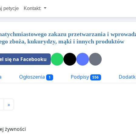
j petycje
Kontakt:
natychmiastowego zakazu przetwarzania i wprowad
ego zboża, kukurydzy, mąki i innych produktów
el się na Facebooku
a
Ogłoszenia
Podpisy
Dodatk
1
556
»
ej żywności