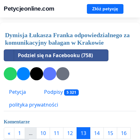
Petycjeonline.com
Złóż petycję
Dymisja Łukasza Franka odpowiedzialnego za
komunikacyjny bałagan w Krakowie
Podziel się na Facebooku (758)
Petycja
Podpisy
5 321
polityka prywatności
Komentarze
«
1
...
10
11
12
13
14
15
16