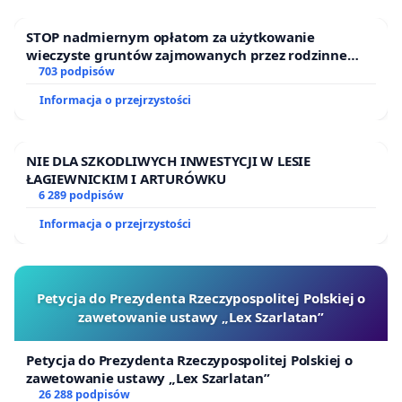
STOP nadmiernym opłatom za użytkowanie
wieczyste gruntów zajmowanych przez rodzinne
ogrody działkowe.
703 podpisów
Informacja o przejrzystości
NIE DLA SZKODLIWYCH INWESTYCJI W LESIE
ŁAGIEWNICKIM I ARTURÓWKU
6 289 podpisów
Informacja o przejrzystości
Petycja do Prezydenta Rzeczypospolitej Polskiej o
zawetowanie ustawy „Lex Szarlatan”
Petycja do Prezydenta Rzeczypospolitej Polskiej o
zawetowanie ustawy „Lex Szarlatan”
26 288 podpisów