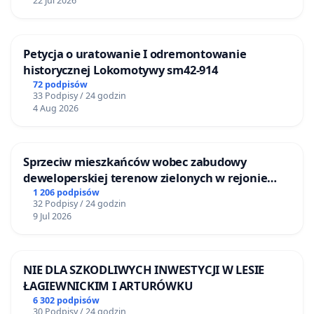
22 Jul 2026
Petycja o uratowanie I odremontowanie
historycznej Lokomotywy sm42-914
72 podpisów
33 Podpisy / 24 godzin
4 Aug 2026
Sprzeciw mieszkańców wobec zabudowy
deweloperskiej terenow zielonych w rejonie
Bulwarów Straceńskich w Bielsku-Białej
1 206 podpisów
32 Podpisy / 24 godzin
9 Jul 2026
NIE DLA SZKODLIWYCH INWESTYCJI W LESIE
ŁAGIEWNICKIM I ARTURÓWKU
6 302 podpisów
30 Podpisy / 24 godzin