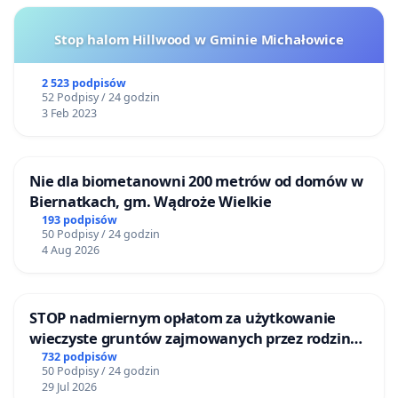
Stop halom Hillwood w Gminie Michałowice
2 523 podpisów
52 Podpisy / 24 godzin
3 Feb 2023
Nie dla biometanowni 200 metrów od domów w
Biernatkach, gm. Wądroże Wielkie
193 podpisów
50 Podpisy / 24 godzin
4 Aug 2026
STOP nadmiernym opłatom za użytkowanie
wieczyste gruntów zajmowanych przez rodzinne
ogrody działkowe.
732 podpisów
50 Podpisy / 24 godzin
29 Jul 2026