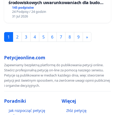
środowiskowych uwarunkowaniach dla budowy
zakładu wytwarzania biometanu „Krynki” w
145 podpisów
24 Podpisy / 24 godzin
Ostrowiu Południowym oraz ochrony
31 Jul 2026
mieszkańców i Puszczy Knyszyńskiej
1
2
3
4
5
6
7
8
9
»
Petycjeonline.com
Zapewniamy bezpłatną platformę do publikowania petycji online.
Stwórz profesjonalną petycję on-line za pomocą naszego serwisu.
Petycje są publikowane w mediach każdego dnia, więc stworzenie
petycji jest świetnym sposobem, na zwrócenie uwagi opinii publicznej
i organów decyzyjnych.
Poradniki
Więcej
Jak rozpocząć petycję
Złóż petycję