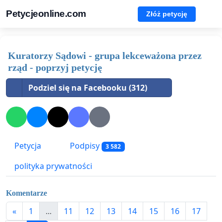
Petycjeonline.com
Złóż petycję
Kuratorzy Sądowi - grupa lekceważona przez
rząd - poprzyj petycję
Podziel się na Facebooku (312)
Petycja
Podpisy
3 582
polityka prywatności
Komentarze
«
1
...
11
12
13
14
15
16
17