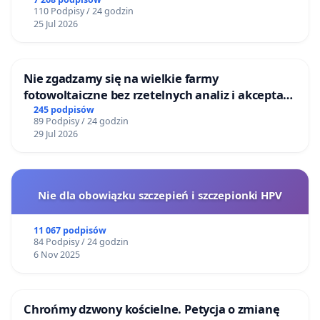
Centrum Zdrowia Dziecka w Katowicach
110 Podpisy / 24 godzin
25 Jul 2026
Nie zgadzamy się na wielkie farmy
fotowoltaiczne bez rzetelnych analiz i akceptacji
mieszkańców
245 podpisów
89 Podpisy / 24 godzin
29 Jul 2026
Nie dla obowiązku szczepień i szczepionki HPV
11 067 podpisów
84 Podpisy / 24 godzin
6 Nov 2025
Chrońmy dzwony kościelne. Petycja o zmianę