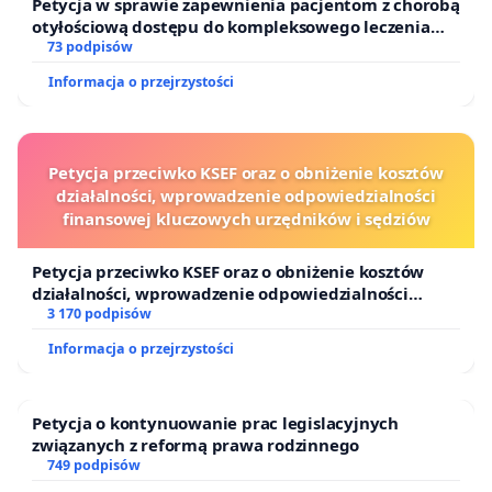
Petycja w sprawie zapewnienia pacjentom z chorobą
otyłościową dostępu do kompleksowego leczenia
oraz programów profilaktycznych.
73 podpisów
Informacja o przejrzystości
Petycja przeciwko KSEF oraz o obniżenie kosztów
działalności, wprowadzenie odpowiedzialności
finansowej kluczowych urzędników i sędziów
Petycja przeciwko KSEF oraz o obniżenie kosztów
działalności, wprowadzenie odpowiedzialności
finansowej kluczowych urzędników i sędziów
3 170 podpisów
Informacja o przejrzystości
Petycja o kontynuowanie prac legislacyjnych
związanych z reformą prawa rodzinnego
749 podpisów