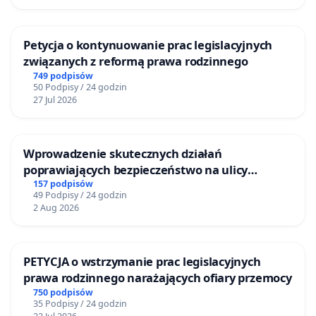
Petycja o kontynuowanie prac legislacyjnych
związanych z reformą prawa rodzinnego
749 podpisów
50 Podpisy / 24 godzin
27 Jul 2026
Wprowadzenie skutecznych działań
poprawiających bezpieczeństwo na ulicy
Żeromskiego w Otwocku
157 podpisów
49 Podpisy / 24 godzin
2 Aug 2026
PETYCJA o wstrzymanie prac legislacyjnych
prawa rodzinnego narażających ofiary przemocy
750 podpisów
35 Podpisy / 24 godzin