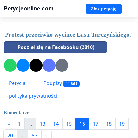
Petycjeonline.com
Złóż petycję
Protest przeciwko wycince Lasu Turczyńskiego.
Podziel się na Facebooku (2810)
Petycja
Podpisy
11 361
polityka prywatności
Komentarze
«
1
...
13
14
15
16
17
18
19
20
...
57
»