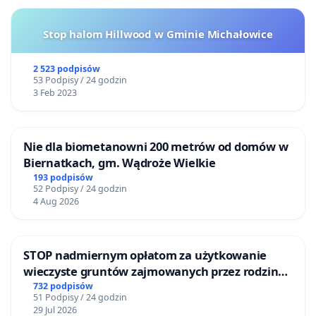
Stop halom Hillwood w Gminie Michałowice
2 523 podpisów
53 Podpisy / 24 godzin
3 Feb 2023
Nie dla biometanowni 200 metrów od domów w
Biernatkach, gm. Wądroże Wielkie
193 podpisów
52 Podpisy / 24 godzin
4 Aug 2026
STOP nadmiernym opłatom za użytkowanie
wieczyste gruntów zajmowanych przez rodzinne
ogrody działkowe.
732 podpisów
51 Podpisy / 24 godzin
29 Jul 2026