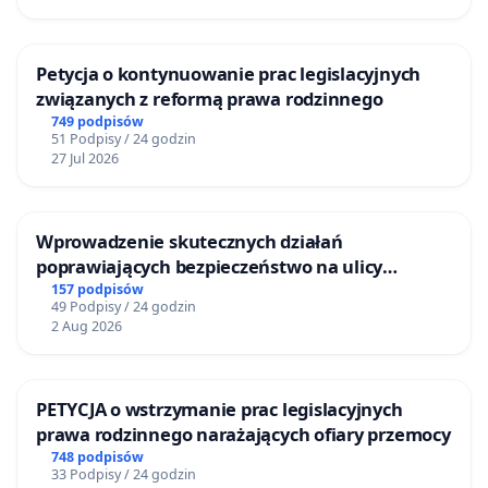
Petycja o kontynuowanie prac legislacyjnych
związanych z reformą prawa rodzinnego
749 podpisów
51 Podpisy / 24 godzin
27 Jul 2026
Wprowadzenie skutecznych działań
poprawiających bezpieczeństwo na ulicy
Żeromskiego w Otwocku
157 podpisów
49 Podpisy / 24 godzin
2 Aug 2026
PETYCJA o wstrzymanie prac legislacyjnych
prawa rodzinnego narażających ofiary przemocy
748 podpisów
33 Podpisy / 24 godzin