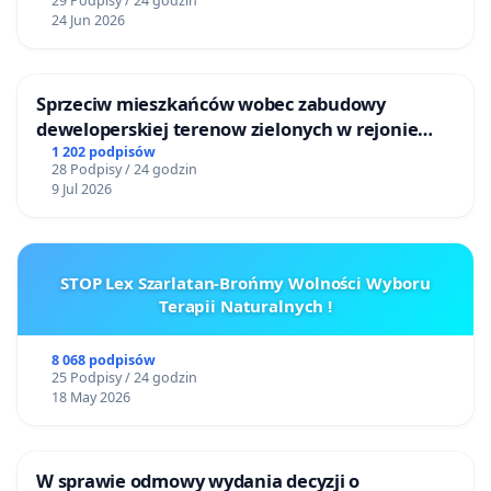
29 Podpisy / 24 godzin
24 Jun 2026
Sprzeciw mieszkańców wobec zabudowy
deweloperskiej terenow zielonych w rejonie
Bulwarów Straceńskich w Bielsku-Białej
1 202 podpisów
28 Podpisy / 24 godzin
9 Jul 2026
STOP Lex Szarlatan-Brońmy Wolności Wyboru
Terapii Naturalnych !
8 068 podpisów
25 Podpisy / 24 godzin
18 May 2026
W sprawie odmowy wydania decyzji o