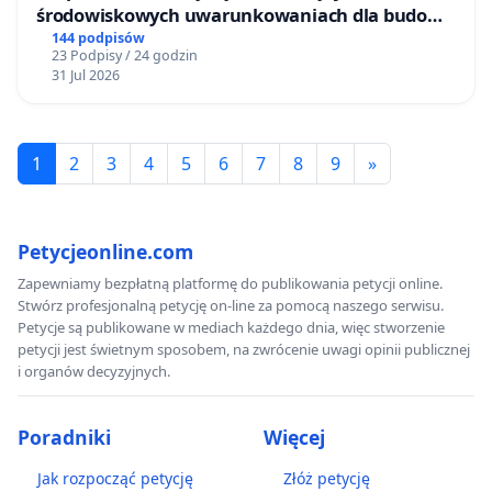
środowiskowych uwarunkowaniach dla budowy
zakładu wytwarzania biometanu „Krynki” w
144 podpisów
23 Podpisy / 24 godzin
Ostrowiu Południowym oraz ochrony
31 Jul 2026
mieszkańców i Puszczy Knyszyńskiej
1
2
3
4
5
6
7
8
9
»
Petycjeonline.com
Zapewniamy bezpłatną platformę do publikowania petycji online.
Stwórz profesjonalną petycję on-line za pomocą naszego serwisu.
Petycje są publikowane w mediach każdego dnia, więc stworzenie
petycji jest świetnym sposobem, na zwrócenie uwagi opinii publicznej
i organów decyzyjnych.
Poradniki
Więcej
Jak rozpocząć petycję
Złóż petycję