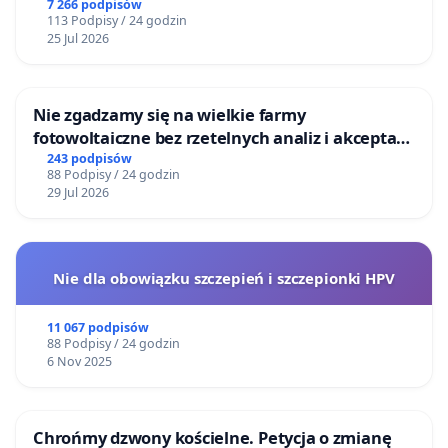
Centrum Zdrowia Dziecka w Katowicach
7 266 podpisów
113 Podpisy / 24 godzin
25 Jul 2026
Nie zgadzamy się na wielkie farmy
fotowoltaiczne bez rzetelnych analiz i akceptacji
mieszkańców
243 podpisów
88 Podpisy / 24 godzin
29 Jul 2026
Nie dla obowiązku szczepień i szczepionki HPV
11 067 podpisów
88 Podpisy / 24 godzin
6 Nov 2025
Chrońmy dzwony kościelne. Petycja o zmianę