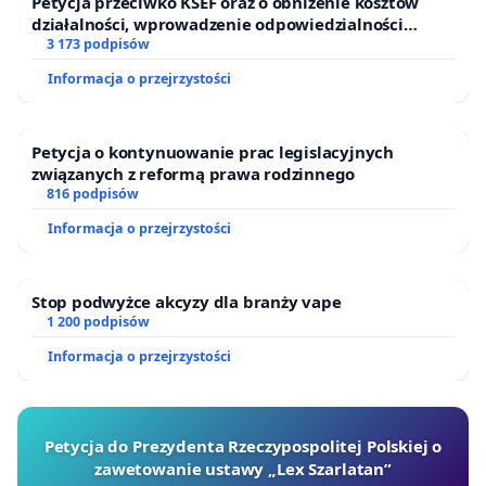
Petycja przeciwko KSEF oraz o obniżenie kosztów
działalności, wprowadzenie odpowiedzialności
finansowej kluczowych urzędników i sędziów
3 173 podpisów
Informacja o przejrzystości
Petycja o kontynuowanie prac legislacyjnych
związanych z reformą prawa rodzinnego
816 podpisów
Informacja o przejrzystości
Stop podwyżce akcyzy dla branży vape
1 200 podpisów
Informacja o przejrzystości
Petycja do Prezydenta Rzeczypospolitej Polskiej o
zawetowanie ustawy „Lex Szarlatan”