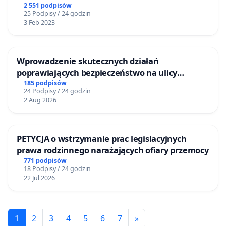
2 551 podpisów
25 Podpisy / 24 godzin
3 Feb 2023
Wprowadzenie skutecznych działań
poprawiających bezpieczeństwo na ulicy
Żeromskiego w Otwocku
185 podpisów
24 Podpisy / 24 godzin
2 Aug 2026
PETYCJA o wstrzymanie prac legislacyjnych
prawa rodzinnego narażających ofiary przemocy
771 podpisów
18 Podpisy / 24 godzin
22 Jul 2026
1
2
3
4
5
6
7
»