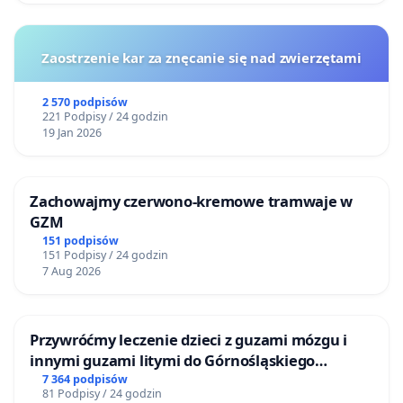
Zaostrzenie kar za znęcanie się nad zwierzętami
2 570 podpisów
221 Podpisy / 24 godzin
19 Jan 2026
Zachowajmy czerwono-kremowe tramwaje w
GZM
151 podpisów
151 Podpisy / 24 godzin
7 Aug 2026
Przywróćmy leczenie dzieci z guzami mózgu i
innymi guzami litymi do Górnośląskiego
Centrum Zdrowia Dziecka w Katowicach
7 364 podpisów
81 Podpisy / 24 godzin