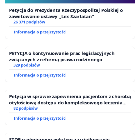
Petycja do Prezydenta Rzeczypospolitej Polskiej o
zawetowanie ustawy „Lex Szarlatan”
26 371 podpisów
Informacja o przejrzystości
PETYCJA o kontynuowanie prac legislacyjnych
związanych z reformą prawa rodzinnego
329 podpisów
Informacja o przejrzystości
Petycja w sprawie zapewnienia pacjentom z chorobą
otyłościową dostępu do kompleksowego leczenia
oraz programów profilaktycznych.
82 podpisów
Informacja o przejrzystości
STOP nadmiernym opłatom za użytkowanie