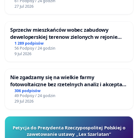
61 Podpisy / 24 godzin
27 Jul 2026
Sprzeciw mieszkańców wobec zabudowy
deweloperskiej terenow zielonych w rejonie
Bulwarów Straceńskich w Bielsku-Białej
1 289 podpisów
56 Podpisy / 24 godzin
9 Jul 2026
Nie zgadzamy się na wielkie farmy
fotowoltaiczne bez rzetelnych analiz i akceptacji
mieszkańców
306 podpisów
49 Podpisy / 24 godzin
29 Jul 2026
Petycja do Prezydenta Rzeczypospolitej Polskiej o
zawetowanie ustawy „Lex Szarlatan”