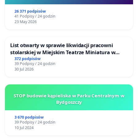
26 371 podpisów
41 Podpisy / 24 godzin
23 May 2026
List otwarty w sprawie likwidacji pracowni
stolarskiej w Miejskim Teatrze Miniatura w
Gdańsku
372 podpisów
39 Podpisy / 24 godzin
30 Jul 2026
STOP budowie kąpieliska w Parku Centralnym w
Bydgoszczy
3 670 podpisów
39 Podpisy / 24 godzin
10 Jul 2024