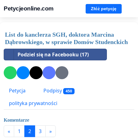
Petycjeonline.com
Złóż petycję
List do kanclerza SGH, doktora Marcina
Dąbrowskiego, w sprawie Domów Studenckich
Podziel się na Facebooku (17)
Petycja
Podpisy
450
polityka prywatności
Komentarze
«
1
2
3
»