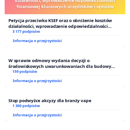
działalności, wprowadzenie odpowiedzialności
finansowej kluczowych urzędników i sędziów
Petycja przeciwko KSEF oraz o obniżenie kosztów
działalności, wprowadzenie odpowiedzialności
finansowej kluczowych urzędników i sędziów
3 177 podpisów
Informacja o przejrzystości
W sprawie odmowy wydania decyzji o
środowiskowych uwarunkowaniach dla budowy
zakładu wytwarzania biometanu „Krynki” w
159 podpisów
Ostrowiu Południowym oraz ochrony mieszkańców i
Informacja o przejrzystości
Puszczy Knyszyńskiej
Stop podwyżce akcyzy dla branży vape
1 360 podpisów
Informacja o przejrzystości