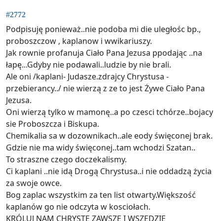
#2772
Podpisuję ponieważ..nie podoba mi die uległośc bp.,
proboszczow , kaplanow i wwikariuszy.
Jak rownie profanuja Ciało Pana Jezusa ppodając ..na
łapę...Gdyby nie podawali..ludzie by nie brali.
Ale oni /kaplani- Judasze.zdrajcy Chrystusa -
przebierancy../ nie wierzą z ze to jest Żywe Ciało Pana
Jezusa.
Oni wierzą tylko w mamonę..a po czesci tchórze..bojacy
sie Proboszcza i Biskupa.
Chemikalia sa w dozownikach..ale eody święconej brak.
Gdzie nie ma widy święconej..tam wchodzi Szatan..
To straszne czego doczekalismy.
Ci kaplani ..nie idą Drogą Chrystusa..i nie oddadzą życia
za swoje owce.
Bog zaplac wszystkim za ten list otwarty.Większość
kaplanów go nie odczyta w kosciołach.
KRÓLUJ NAM CHRYSTE ZAWSZE I WSZĘDZIE