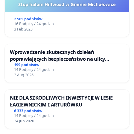
Stop halom Hillwood w Gminie Michałowice
2 565 podpisów
16 Podpisy / 24 godzin
3 Feb 2023
Wprowadzenie skutecznych działań
poprawiających bezpieczeństwo na ulicy
Żeromskiego w Otwocku
199 podpisów
14 Podpisy / 24 godzin
2 Aug 2026
NIE DLA SZKODLIWYCH INWESTYCJI W LESIE
ŁAGIEWNICKIM I ARTURÓWKU
6 333 podpisów
14 Podpisy / 24 godzin
24 Jun 2026