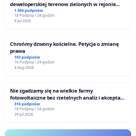
deweloperskiej terenow zielonych w rejonie
Bulwarów Straceńskich w Bielsku-Białej
1 304 podpisów
18 Podpisy / 24 godzin
9 Jul 2026
Chrońmy dzwony kościelne. Petycja o zmianę
prawa
193 podpisów
16 Podpisy / 24 godzin
4 Aug 2026
Nie zgadzamy się na wielkie farmy
fotowoltaiczne bez rzetelnych analiz i akceptacji
mieszkańców
316 podpisów
16 Podpisy / 24 godzin
29 Jul 2026