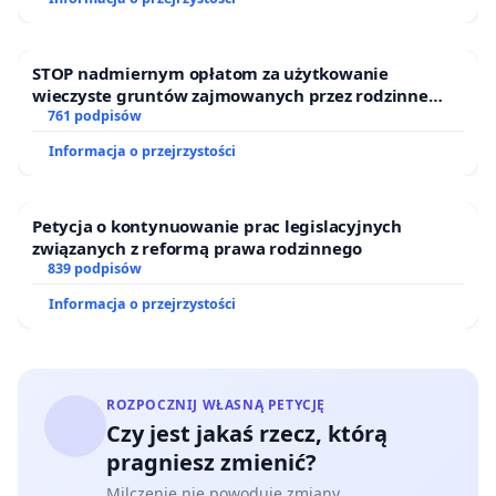
STOP nadmiernym opłatom za użytkowanie
wieczyste gruntów zajmowanych przez rodzinne
ogrody działkowe.
761 podpisów
Informacja o przejrzystości
Petycja o kontynuowanie prac legislacyjnych
związanych z reformą prawa rodzinnego
839 podpisów
Informacja o przejrzystości
ROZPOCZNIJ WŁASNĄ PETYCJĘ
Czy jest jakaś rzecz, którą
pragniesz zmienić?
Milczenie nie powoduje zmiany.