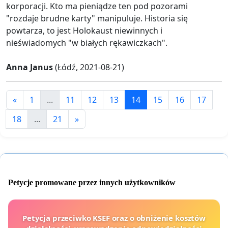
korporacji. Kto ma pieniądze ten pod pozorami
"rozdaje brudne karty" manipuluje. Historia się
powtarza, to jest Holokaust niewinnych i
nieświadomych "w białych rękawiczkach".
Anna Janus
(Łódź, 2021-08-21)
«
1
...
11
12
13
14
15
16
17
18
...
21
»
Petycje promowane przez innych użytkowników
Petycja przeciwko KSEF oraz o obniżenie kosztów