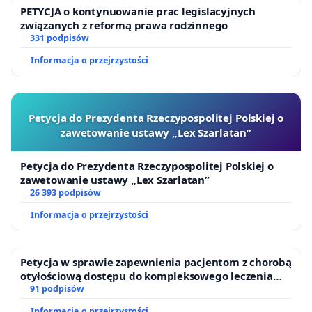
PETYCJA o kontynuowanie prac legislacyjnych
związanych z reformą prawa rodzinnego
331 podpisów
Informacja o przejrzystości
Petycja do Prezydenta Rzeczypospolitej Polskiej o
zawetowanie ustawy „Lex Szarlatan”
Petycja do Prezydenta Rzeczypospolitej Polskiej o
zawetowanie ustawy „Lex Szarlatan”
26 393 podpisów
Informacja o przejrzystości
Petycja w sprawie zapewnienia pacjentom z chorobą
otyłościową dostępu do kompleksowego leczenia
oraz programów profilaktycznych.
91 podpisów
Informacja o przejrzystości