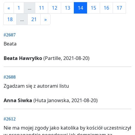
«
1
...
11
12
13
14
15
16
17
18
...
21
»
#2607
Beata
Beata Hawrylko
(Partille, 2021-08-20)
#2608
Zgadzam się z autorami listu
Anna Siwka
(Huta Janowska, 2021-08-20)
#2612
Nie ma mojej zgody jako katolika by kościół uczestniczył
w propagandzie pogodowej jak domniemam za