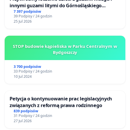
innymi guzami litymi do Górnośląskiego
Centrum Zdrowia Dziecka w Katowicach
7 397 podpisów
39 Podpisy / 24 godzin
25 Jul 2026
STOP budowie kąpieliska w Parku Centralnym w
Bydgoszczy
3 700 podpisów
33 Podpisy / 24 godzin
10 Jul 2024
Petycja o kontynuowanie prac legislacyjnych
związanych z reformą prawa rodzinnego
839 podpisów
31 Podpisy / 24 godzin
27 Jul 2026