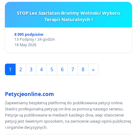
STOP Lex Szarlatan-Brońmy Wolności Wyboru
Terapii Naturalnych !
8 095 podpisów
13 Podpisy / 24 godzin
18 May 2026
1
2
3
4
5
6
7
8
»
Petycjeonline.com
Zapewniamy bezpłatną platformę do publikowania petycji online.
Stwórz profesjonalną petycję on-line za pomocą naszego serwisu.
Petycje są publikowane w mediach każdego dnia, więc stworzenie
petycji jest świetnym sposobem, na zwrócenie uwagi opinii publicznej
i organów decyzyjnych.