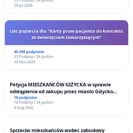
23 Podpisy / 24 godzin
29 Jul 2026
List poparcia dla "Karty praw pacjenta do kontaktu
ze zwierzęciem towarzyszącym"
40 299 podpisów
23 Podpisy / 24 godzin
30 Nov 2025
Petycja MIESZKAŃCÓW GIŻYCKA w sprawie
odstąpienia od zakupu przez miasto Giżycko
nieruchomości położonej nad jeziorem Niegocin
18 podpisów
18 Podpisy / 24 godzin
8 Aug 2026
Sprzeciw mieszkańców wobec zabudowy