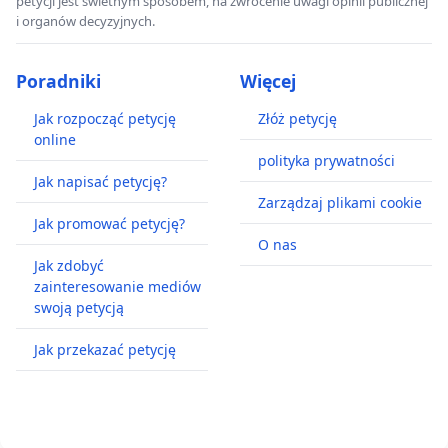
petycji jest świetnym sposobem, na zwrócenie uwagi opinii publicznej
i organów decyzyjnych.
Poradniki
Więcej
Jak rozpocząć petycję
Złóż petycję
online
polityka prywatności
Jak napisać petycję?
Zarządzaj plikami cookie
Jak promować petycję?
O nas
Jak zdobyć
zainteresowanie mediów
swoją petycją
Jak przekazać petycję