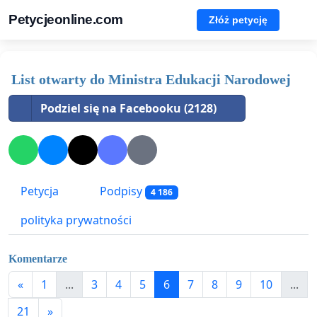
Petycjeonline.com
Złóż petycję
List otwarty do Ministra Edukacji Narodowej
Podziel się na Facebooku (2128)
Petycja
Podpisy
4 186
polityka prywatności
Komentarze
«
1
...
3
4
5
6
7
8
9
10
...
21
»