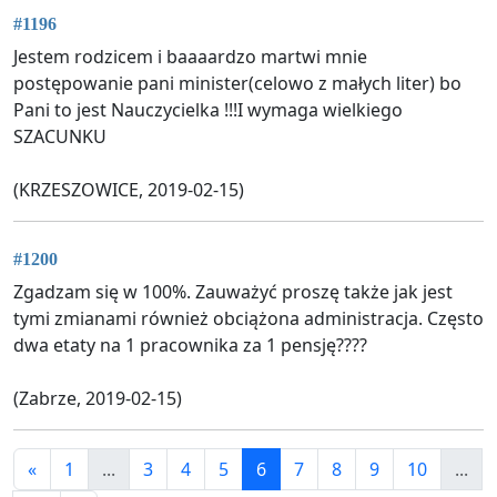
#1196
Jestem rodzicem i baaaardzo martwi mnie
postępowanie pani minister(celowo z małych liter) bo
Pani to jest Nauczycielka !!!I wymaga wielkiego
SZACUNKU
(KRZESZOWICE, 2019-02-15)
#1200
Zgadzam się w 100%. Zauważyć proszę także jak jest
tymi zmianami również obciążona administracja. Często
dwa etaty na 1 pracownika za 1 pensję????
(Zabrze, 2019-02-15)
«
1
...
3
4
5
6
7
8
9
10
...