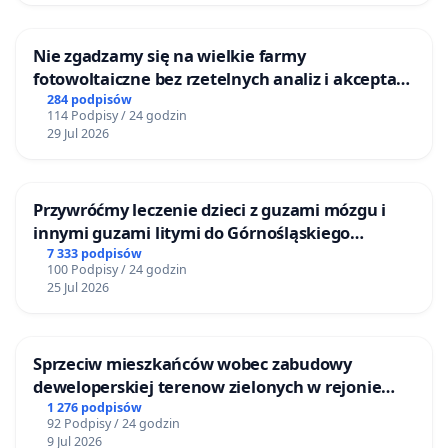
Nie zgadzamy się na wielkie farmy
fotowoltaiczne bez rzetelnych analiz i akceptacji
mieszkańców
284 podpisów
114 Podpisy / 24 godzin
29 Jul 2026
Przywróćmy leczenie dzieci z guzami mózgu i
innymi guzami litymi do Górnośląskiego
Centrum Zdrowia Dziecka w Katowicach
7 333 podpisów
100 Podpisy / 24 godzin
25 Jul 2026
Sprzeciw mieszkańców wobec zabudowy
deweloperskiej terenow zielonych w rejonie
Bulwarów Straceńskich w Bielsku-Białej
1 276 podpisów
92 Podpisy / 24 godzin
9 Jul 2026