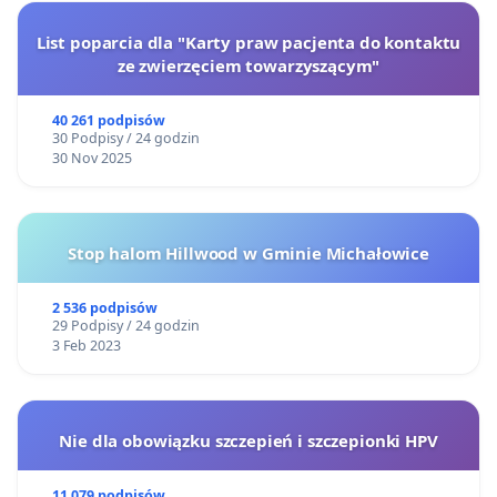
List poparcia dla "Karty praw pacjenta do kontaktu
ze zwierzęciem towarzyszącym"
40 261 podpisów
30 Podpisy / 24 godzin
30 Nov 2025
Stop halom Hillwood w Gminie Michałowice
2 536 podpisów
29 Podpisy / 24 godzin
3 Feb 2023
Nie dla obowiązku szczepień i szczepionki HPV
11 079 podpisów