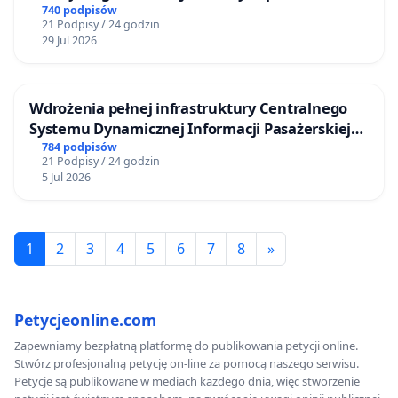
ogrody działkowe.
740 podpisów
21 Podpisy / 24 godzin
29 Jul 2026
Wdrożenia pełnej infrastruktury Centralnego
Systemu Dynamicznej Informacji Pasażerskiej
(CSDiP) na stacji kolejowej w Łomży
784 podpisów
21 Podpisy / 24 godzin
5 Jul 2026
1
2
3
4
5
6
7
8
»
Petycjeonline.com
Zapewniamy bezpłatną platformę do publikowania petycji online.
Stwórz profesjonalną petycję on-line za pomocą naszego serwisu.
Petycje są publikowane w mediach każdego dnia, więc stworzenie