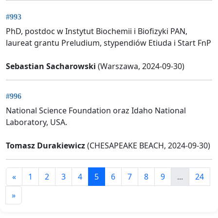
#993
PhD, postdoc w Instytut Biochemii i Biofizyki PAN,
laureat grantu Preludium, stypendiów Etiuda i Start FnP
Sebastian Sacharowski
(Warszawa, 2024-09-30)
#996
National Science Foundation oraz Idaho National
Laboratory, USA.
Tomasz Durakiewicz
(CHESAPEAKE BEACH, 2024-09-30)
«
1
2
3
4
5
6
7
8
9
...
24
»