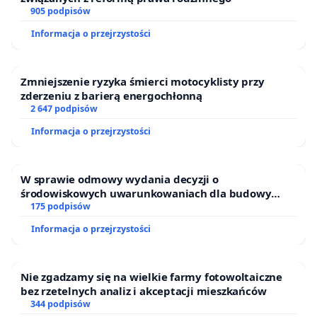
905 podpisów
Informacja o przejrzystości
Zmniejszenie ryzyka śmierci motocyklisty przy
zderzeniu z barierą energochłonną
2 647 podpisów
Informacja o przejrzystości
W sprawie odmowy wydania decyzji o
środowiskowych uwarunkowaniach dla budowy
zakładu wytwarzania biometanu „Krynki” w
175 podpisów
Ostrowiu Południowym oraz ochrony mieszkańców i
Informacja o przejrzystości
Puszczy Knyszyńskiej
Nie zgadzamy się na wielkie farmy fotowoltaiczne
bez rzetelnych analiz i akceptacji mieszkańców
344 podpisów