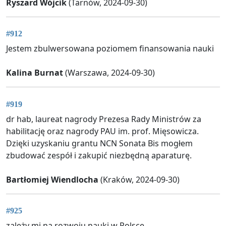
Ryszard Wójcik
(Tarnów, 2024-09-30)
#912
Jestem zbulwersowana poziomem finansowania nauki
Kalina Burnat
(Warszawa, 2024-09-30)
#919
dr hab, laureat nagrody Prezesa Rady Ministrów za
habilitację oraz nagrody PAU im. prof. Mięsowicza.
Dzięki uzyskaniu grantu NCN Sonata Bis mogłem
zbudować zespół i zakupić niezbędną aparaturę.
Bartłomiej Wiendlocha
(Kraków, 2024-09-30)
#925
zależy mi na rozwoju nauki w Polsce