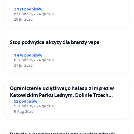
2 131 podpisów
87 Podpisy / 24 godzin
29 Jul 2026
Stop podwyżce akcyzy dla branży vape
1 478 podpisów
82 Podpisy / 24 godzin
31 Jul 2026
Ograniczenie uciążliwego hałasu z imprez w
Katowickim Parku Leśnym, Dolinie Trzech
Stawów i na Lotnisku Muchowiec
52 podpisów
52 Podpisy / 24 godzin
9 Aug 2026