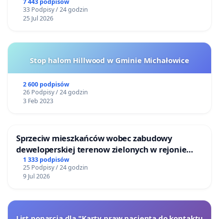
Centrum Zdrowia Dziecka w Katowicach
7 443 podpisów
33 Podpisy / 24 godzin
25 Jul 2026
Stop halom Hillwood w Gminie Michałowice
2 600 podpisów
26 Podpisy / 24 godzin
3 Feb 2023
Sprzeciw mieszkańców wobec zabudowy
deweloperskiej terenow zielonych w rejonie
Bulwarów Straceńskich w Bielsku-Białej
1 333 podpisów
25 Podpisy / 24 godzin
9 Jul 2026
List poparcia dla "Karty praw pacjenta do kontaktu