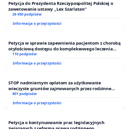
Petycja do Prezydenta Rzeczypospolitej Polskiej o
zawetowanie ustawy „Lex Szarlatan”
26 450 podpisów
Informacja o przejrzystości
Petycja w sprawie zapewnienia pacjentom z chorobą
otyłościową dostępu do kompleksowego leczenia
oraz programów profilaktycznych.
110 podpisów
Informacja o przejrzystości
STOP nadmiernym opłatom za użytkowanie
wieczyste gruntów zajmowanych przez rodzinne
ogrody działkowe.
801 podpisów
Informacja o przejrzystości
Petycja o kontynuowanie prac legislacyjnych
związanych z reformą prawa rodzinnego