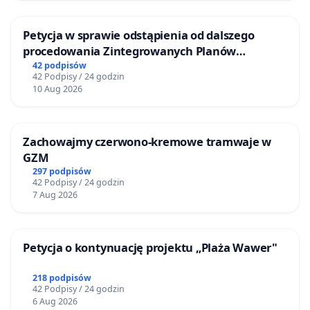
Petycja w sprawie odstąpienia od dalszego
procedowania Zintegrowanych Planów
Inwestycyjnych „Myślenice – Barnasiówka” oraz
42 podpisów
42 Podpisy / 24 godzin
„Myślenice – Bukówka”
10 Aug 2026
Zachowajmy czerwono-kremowe tramwaje w
GZM
297 podpisów
42 Podpisy / 24 godzin
7 Aug 2026
Petycja o kontynuację projektu „Plaża Wawer"
218 podpisów
42 Podpisy / 24 godzin
6 Aug 2026