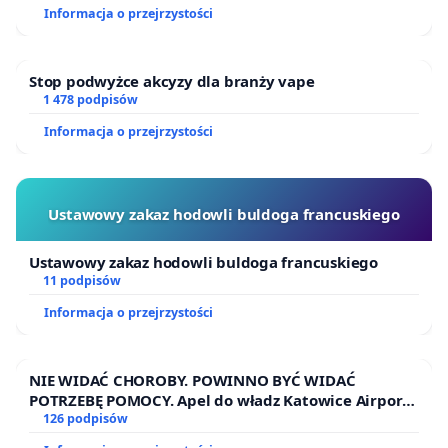
Informacja o przejrzystości
Stop podwyżce akcyzy dla branży vape
1 478 podpisów
Informacja o przejrzystości
Ustawowy zakaz hodowli buldoga francuskiego
Ustawowy zakaz hodowli buldoga francuskiego
11 podpisów
Informacja o przejrzystości
NIE WIDAĆ CHOROBY. POWINNO BYĆ WIDAĆ
POTRZEBĘ POMOCY. Apel do władz Katowice Airport
o przystąpienie do programu HIDDEN DISABILITIES
126 podpisów
SUNFLOWER – SŁONECZNIK – UKRYTE