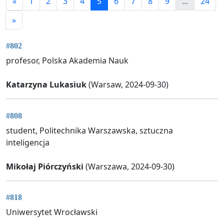
«
1
2
3
4
5
6
7
8
9
...
24
»
#802
profesor, Polska Akademia Nauk
Katarzyna Lukasiuk
(Warsaw, 2024-09-30)
#808
student, Politechnika Warszawska, sztuczna
inteligencja
Mikołaj Piórczyński
(Warszawa, 2024-09-30)
#818
Uniwersytet Wrocławski