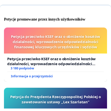
Petycje promowane przez innych użytkowników
Petycja przeciwko KSEF oraz o obniżenie kosztów
działalności, wprowadzenie odpowiedzialności
finansowej kluczowych urzędników i sędziów
Petycja przeciwko KSEF oraz o obniżenie kosztów
działalności, wprowadzenie odpowiedzialności
finansowej kluczowych urzędników i sędziów
3 180 podpisów
Informacja o przejrzystości
Petycja do Prezydenta Rzeczypospolitej Polskiej o
zawetowanie ustawy „Lex Szarlatan”