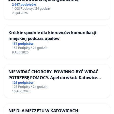
2 647 podpisów
1 008 Podpisy / 24 godzin
23 Jul 2026
Krótkie spodnie dla kierowców komunikacji
miejskiej podczas upałów
157 podpisów
157 Podpisy / 24 godzin
9 Aug 2026
NIE WIDAĆ CHOROBY. POWINNO BYĆ WIDAĆ
POTRZEBĘ POMOCY. Apel do władz Katowice
Airport o przystąpienie do programu HIDDEN
126 podpisów
126 Podpisy / 24 godzin
DISABILITIES SUNFLOWER – SŁONECZNIK –
10 Aug 2026
UKRYTE NIEPEŁNOSPRAWNOŚCI
NIE DLA MECZETU W KATOWICACH!