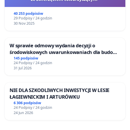
40 253 podpisów
29 Podpisy / 24 godzin
30 Nov 2025
W sprawie odmowy wydania decyzji o
środowiskowych uwarunkowaniach dla budowy
zakładu wytwarzania biometanu „Krynki” w
145 podpisów
24 Podpisy / 24 godzin
Ostrowiu Południowym oraz ochrony
31 Jul 2026
mieszkańców i Puszczy Knyszyńskiej
NIE DLA SZKODLIWYCH INWESTYCJI W LESIE
ŁAGIEWNICKIM I ARTURÓWKU
6 306 podpisów
24 Podpisy / 24 godzin
24 Jun 2026