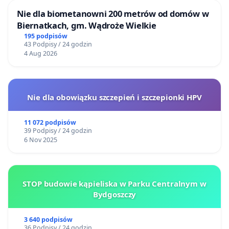
Nie dla biometanowni 200 metrów od domów w
Biernatkach, gm. Wądroże Wielkie
195 podpisów
43 Podpisy / 24 godzin
4 Aug 2026
Nie dla obowiązku szczepień i szczepionki HPV
11 072 podpisów
39 Podpisy / 24 godzin
6 Nov 2025
STOP budowie kąpieliska w Parku Centralnym w
Bydgoszczy
3 640 podpisów
36 Podpisy / 24 godzin