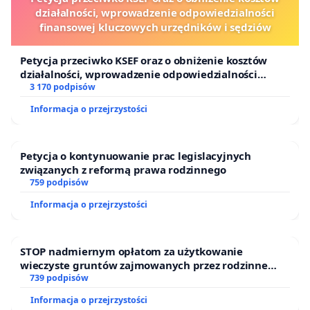
działalności, wprowadzenie odpowiedzialności
finansowej kluczowych urzędników i sędziów
Petycja przeciwko KSEF oraz o obniżenie kosztów
działalności, wprowadzenie odpowiedzialności
finansowej kluczowych urzędników i sędziów
3 170 podpisów
Informacja o przejrzystości
Petycja o kontynuowanie prac legislacyjnych
związanych z reformą prawa rodzinnego
759 podpisów
Informacja o przejrzystości
STOP nadmiernym opłatom za użytkowanie
wieczyste gruntów zajmowanych przez rodzinne
ogrody działkowe.
739 podpisów
Informacja o przejrzystości