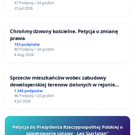
97 Podpisy / 24 godzin
25 Jul 2026
Chrońmy dzwony kościelne. Petycja o zmianę
prawa
153 podpisów
80 Podpisy / 24 godzin
4 Aug 2026
Sprzeciw mieszkańców wobec zabudowy
deweloperskiej terenow zielonych w rejonie
Bulwarów Straceńskich w Bielsku-Białej
1 245 podpisów
66 Podpisy / 24 godzin
9 Jul 2026
Petycja do Prezydenta Rzeczypospolitej Polskiej o
zawetowanie ustawy „Lex Szarlatan”