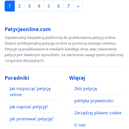
1
2
3
4
5
6
7
»
Petycjeonline.com
Zapewniamy bezpłatną platformę do publikowania petycji online.
Stwórz profesjonalną petycję on-line za pomocą naszego serwisu.
Petycje są publikowane w mediach każdego dnia, więc stworzenie
petycji jest świetnym sposobem, na zwrócenie uwagi opinii publicznej
i organów decyzyjnych.
Poradniki
Więcej
Jak rozpocząć petycję
Złóż petycję
online
polityka prywatności
Jak napisać petycję?
Zarządzaj plikami cookie
Jak promować petycję?
O nas