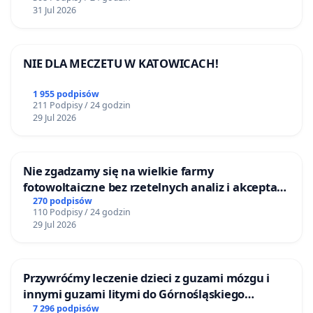
31 Jul 2026
NIE DLA MECZETU W KATOWICACH!
1 955 podpisów
211 Podpisy / 24 godzin
29 Jul 2026
Nie zgadzamy się na wielkie farmy
fotowoltaiczne bez rzetelnych analiz i akceptacji
mieszkańców
270 podpisów
110 Podpisy / 24 godzin
29 Jul 2026
Przywróćmy leczenie dzieci z guzami mózgu i
innymi guzami litymi do Górnośląskiego
Centrum Zdrowia Dziecka w Katowicach
7 296 podpisów