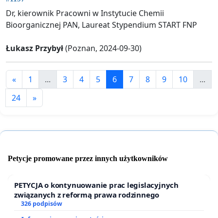
Dr, kierownik Pracowni w Instytucie Chemii
Bioorganicznej PAN, Laureat Stypendium START FNP
Łukasz Przybył
(Poznan, 2024-09-30)
«
1
...
3
4
5
6
7
8
9
10
...
24
»
Petycje promowane przez innych użytkowników
PETYCJA o kontynuowanie prac legislacyjnych
związanych z reformą prawa rodzinnego
326 podpisów