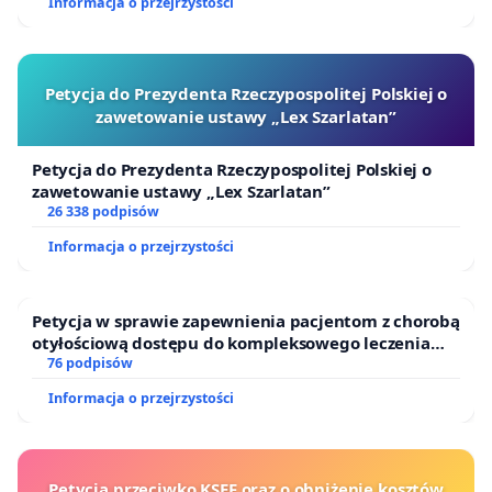
Informacja o przejrzystości
Petycja do Prezydenta Rzeczypospolitej Polskiej o
zawetowanie ustawy „Lex Szarlatan”
Petycja do Prezydenta Rzeczypospolitej Polskiej o
zawetowanie ustawy „Lex Szarlatan”
26 338 podpisów
Informacja o przejrzystości
Petycja w sprawie zapewnienia pacjentom z chorobą
otyłościową dostępu do kompleksowego leczenia
oraz programów profilaktycznych.
76 podpisów
Informacja o przejrzystości
Petycja przeciwko KSEF oraz o obniżenie kosztów