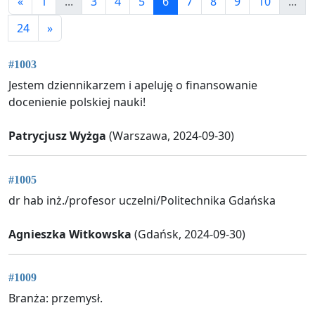
«
1
...
3
4
5
6
7
8
9
10
...
24
»
#1003
Jestem dziennikarzem i apeluję o finansowanie
docenienie polskiej nauki!
Patrycjusz Wyżga
(Warszawa, 2024-09-30)
#1005
dr hab inż./profesor uczelni/Politechnika Gdańska
Agnieszka Witkowska
(Gdańsk, 2024-09-30)
#1009
Branża: przemysł.