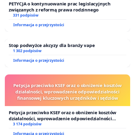
PETYCJA o kontynuowanie prac legislacyjnych
związanych z reformą prawa rodzinnego
331 podpisów
Informacja o przejrzystości
Stop podwyżce akcyzy dla branży vape
1 302 podpisów
Informacja o przejrzystości
Petycja przeciwko KSEF oraz o obniżenie kosztów
działalności, wprowadzenie odpowiedzialności
finansowej kluczowych urzędników i sędziów
Petycja przeciwko KSEF oraz o obniżenie kosztów
działalności, wprowadzenie odpowiedzialności
finansowej kluczowych urzędników i sędziów
3 174 podpisów
Informacja o przejrzystości