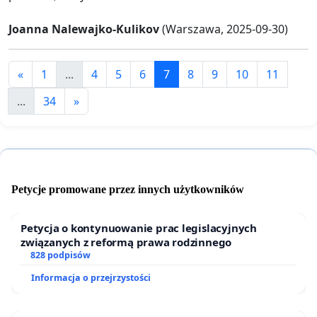
Joanna Nalewajko-Kulikov
(Warszawa, 2025-09-30)
«
1
...
4
5
6
7
8
9
10
11
...
34
»
Petycje promowane przez innych użytkowników
Petycja o kontynuowanie prac legislacyjnych
związanych z reformą prawa rodzinnego
828 podpisów
Informacja o przejrzystości