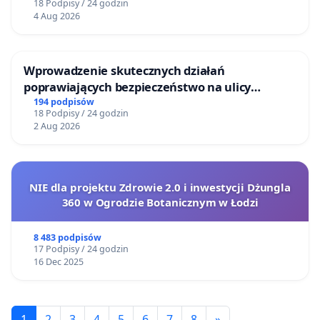
18 Podpisy / 24 godzin
4 Aug 2026
Wprowadzenie skutecznych działań
poprawiających bezpieczeństwo na ulicy
Żeromskiego w Otwocku
194 podpisów
18 Podpisy / 24 godzin
2 Aug 2026
NIE dla projektu Zdrowie 2.0 i inwestycji Dżungla
360 w Ogrodzie Botanicznym w Łodzi
8 483 podpisów
17 Podpisy / 24 godzin
16 Dec 2025
1
2
3
4
5
6
7
8
»