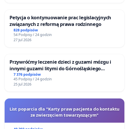
Petycja o kontynuowanie prac legislacyjnych
związanych z reformą prawa rodzinnego
828 podpisów
54 Podpisy / 24 godzin
27 Jul 2026
Przywróćmy leczenie dzieci z guzami mózgu i
innymi guzami litymi do Górnośląskiego
Centrum Zdrowia Dziecka w Katowicach
7 376 podpisów
45 Podpisy / 24 godzin
25 Jul 2026
List poparcia dla "Karty praw pacjenta do kontaktu
ze zwierzęciem towarzyszącym"