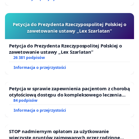
Petycja do Prezydenta Rzeczypospolitej Polskiej o
zawetowanie ustawy „Lex Szarlatan”
Petycja do Prezydenta Rzeczypospolitej Polskiej o
zawetowanie ustawy „Lex Szarlatan”
26 381 podpisów
Informacja o przejrzystości
Petycja w sprawie zapewnienia pacjentom z chorobą
otyłościową dostępu do kompleksowego leczenia
oraz programów profilaktycznych.
84 podpisów
Informacja o przejrzystości
STOP nadmiernym opłatom za użytkowanie
wieczyste gruntów zajmowanych przez rodzinne