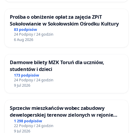
Prośba o obniżenie opłat za zajęcia ZPiT
Sokołowianie w Sokołowskim Ośrodku Kultury
83 podpisów
24 Podpisy / 24 godzin
6 Aug 2026
Darmowe bilety MZK Toruń dla uczniów,
studentów i dzieci
173 podpisów
24 Podpisy / 24 godzin
9 Jul 2026
Sprzeciw mieszkańców wobec zabudowy
deweloperskiej terenow zielonych w rejonie
Bulwarów Straceńskich w Bielsku-Białej
1 298 podpisów
22 Podpisy / 24 godzin
9 Jul 2026