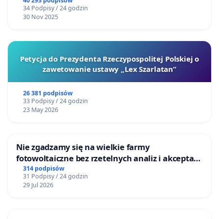
40 293 podpisów
34 Podpisy / 24 godzin
30 Nov 2025
Petycja do Prezydenta Rzeczypospolitej Polskiej o
zawetowanie ustawy „Lex Szarlatan”
26 381 podpisów
33 Podpisy / 24 godzin
23 May 2026
Nie zgadzamy się na wielkie farmy
fotowoltaiczne bez rzetelnych analiz i akceptacji
mieszkańców
314 podpisów
31 Podpisy / 24 godzin
29 Jul 2026