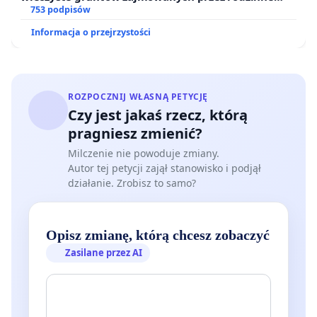
ogrody działkowe.
753 podpisów
Informacja o przejrzystości
ROZPOCZNIJ WŁASNĄ PETYCJĘ
Czy jest jakaś rzecz, którą
pragniesz zmienić?
Milczenie nie powoduje zmiany.
Autor tej petycji zajął stanowisko i podjął
działanie. Zrobisz to samo?
Opisz zmianę, którą chcesz zobaczyć
Zasilane przez AI