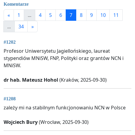
Komentarze
«
1
...
4
5
6
7
8
9
10
11
...
34
»
#1202
Profesor Uniwersytetu Jagiellońskiego, laureat
stypendiów MNiSW, FNP, Polityki oraz grantów NCN i
MNiSW.
dr hab. Mateusz Hohol
(Kraków, 2025-09-30)
#1208
zależy mi na stabilnym funkcjonowaniu NCN w Polsce
Wojciech Bury
(Wrocław, 2025-09-30)