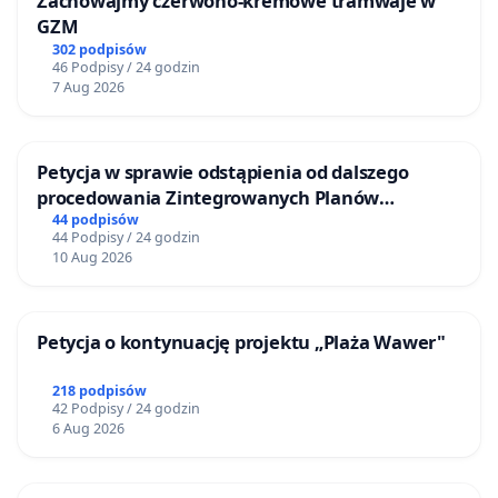
Zachowajmy czerwono-kremowe tramwaje w
GZM
302 podpisów
46 Podpisy / 24 godzin
7 Aug 2026
Petycja w sprawie odstąpienia od dalszego
procedowania Zintegrowanych Planów
Inwestycyjnych „Myślenice – Barnasiówka” oraz
44 podpisów
44 Podpisy / 24 godzin
„Myślenice – Bukówka”
10 Aug 2026
Petycja o kontynuację projektu „Plaża Wawer"
218 podpisów
42 Podpisy / 24 godzin
6 Aug 2026