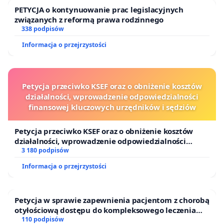
PETYCJA o kontynuowanie prac legislacyjnych
związanych z reformą prawa rodzinnego
338 podpisów
Informacja o przejrzystości
Petycja przeciwko KSEF oraz o obniżenie kosztów
działalności, wprowadzenie odpowiedzialności
finansowej kluczowych urzędników i sędziów
Petycja przeciwko KSEF oraz o obniżenie kosztów
działalności, wprowadzenie odpowiedzialności
finansowej kluczowych urzędników i sędziów
3 180 podpisów
Informacja o przejrzystości
Petycja w sprawie zapewnienia pacjentom z chorobą
otyłościową dostępu do kompleksowego leczenia
oraz programów profilaktycznych.
110 podpisów