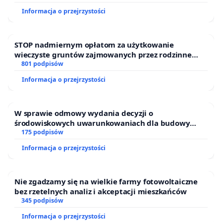
Informacja o przejrzystości
STOP nadmiernym opłatom za użytkowanie
wieczyste gruntów zajmowanych przez rodzinne
ogrody działkowe.
801 podpisów
Informacja o przejrzystości
W sprawie odmowy wydania decyzji o
środowiskowych uwarunkowaniach dla budowy
zakładu wytwarzania biometanu „Krynki” w
175 podpisów
Ostrowiu Południowym oraz ochrony mieszkańców i
Informacja o przejrzystości
Puszczy Knyszyńskiej
Nie zgadzamy się na wielkie farmy fotowoltaiczne
bez rzetelnych analiz i akceptacji mieszkańców
345 podpisów
Informacja o przejrzystości