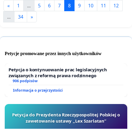
«
1
...
5
6
7
8
9
10
11
12
...
34
»
Petycje promowane przez innych użytkowników
Petycja o kontynuowanie prac legislacyjnych
związanych z reformą prawa rodzinnego
906 podpisów
Informacja o przejrzystości
Petycja do Prezydenta Rzeczypospolitej Polskiej o
zawetowanie ustawy „Lex Szarlatan”