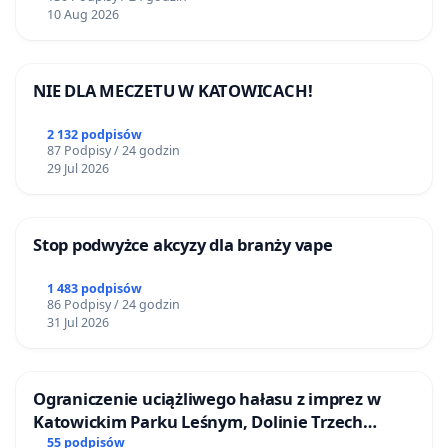
DISABILITIES SUNFLOWER – SŁONECZNIK –
10 Aug 2026
UKRYTE NIEPEŁNOSPRAWNOŚCI
NIE DLA MECZETU W KATOWICACH!
2 132 podpisów
87 Podpisy / 24 godzin
29 Jul 2026
Stop podwyżce akcyzy dla branży vape
1 483 podpisów
86 Podpisy / 24 godzin
31 Jul 2026
Ograniczenie uciążliwego hałasu z imprez w
Katowickim Parku Leśnym, Dolinie Trzech
Stawów i na Lotnisku Muchowiec
55 podpisów