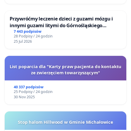
Przywróćmy leczenie dzieci z guzami mózgu i
innymi guzami litymi do Górnośląskiego
Centrum Zdrowia Dziecka w Katowicach
7 443 podpisów
28 Podpisy / 24 godzin
25 Jul 2026
List poparcia dla "Karty praw pacjenta do kontaktu
ze zwierzęciem towarzyszącym"
40 337 podpisów
25 Podpisy / 24 godzin
30 Nov 2025
Stop halom Hillwood w Gminie Michałowice