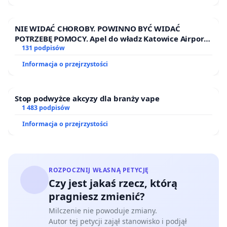
NIE WIDAĆ CHOROBY. POWINNO BYĆ WIDAĆ
POTRZEBĘ POMOCY. Apel do władz Katowice Airport
o przystąpienie do programu HIDDEN DISABILITIES
131 podpisów
SUNFLOWER – SŁONECZNIK – UKRYTE
Informacja o przejrzystości
NIEPEŁNOSPRAWNOŚCI
Stop podwyżce akcyzy dla branży vape
1 483 podpisów
Informacja o przejrzystości
ROZPOCZNIJ WŁASNĄ PETYCJĘ
Czy jest jakaś rzecz, którą
pragniesz zmienić?
Milczenie nie powoduje zmiany.
Autor tej petycji zajął stanowisko i podjął