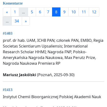
Komentarze
«
1
...
5
6
7
8
9
10
11
12
...
34
»
#1403
prof. dr hab. UAM, ICHB PAN; członek PAN, EMBO, Regia
Societas Scientiarum Upsaliensis; International
Research Scholar HHMI; Nagroda FNP, Polsko-
Amerykańska Nagroda Naukowa, Max Perutz Prize,
Nagroda Naukowa Premiera RP
Mariusz Jaskólski
(Poznań, 2025-09-30)
#1413
Instytut Chemii Bioorganicznej Polskiej Akademii Nauk