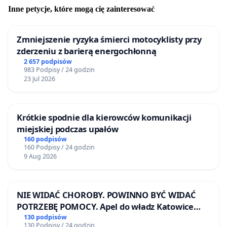
Inne petycje, które mogą cię zainteresować
Zmniejszenie ryzyka śmierci motocyklisty przy
zderzeniu z barierą energochłonną
2 657 podpisów
983 Podpisy / 24 godzin
23 Jul 2026
Krótkie spodnie dla kierowców komunikacji
miejskiej podczas upałów
160 podpisów
160 Podpisy / 24 godzin
9 Aug 2026
NIE WIDAĆ CHOROBY. POWINNO BYĆ WIDAĆ
POTRZEBĘ POMOCY. Apel do władz Katowice
Airport o przystąpienie do programu HIDDEN
130 podpisów
130 Podpisy / 24 godzin