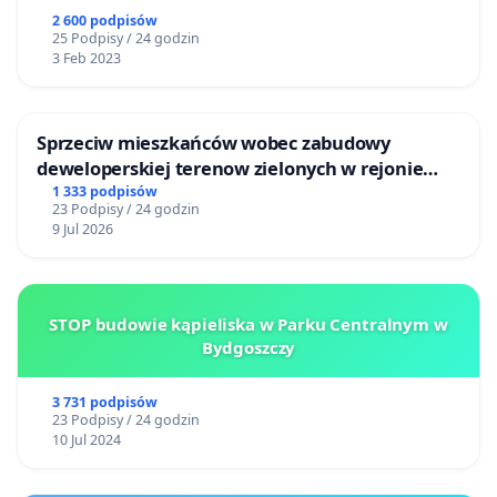
2 600 podpisów
25 Podpisy / 24 godzin
3 Feb 2023
Sprzeciw mieszkańców wobec zabudowy
deweloperskiej terenow zielonych w rejonie
Bulwarów Straceńskich w Bielsku-Białej
1 333 podpisów
23 Podpisy / 24 godzin
9 Jul 2026
STOP budowie kąpieliska w Parku Centralnym w
Bydgoszczy
3 731 podpisów
23 Podpisy / 24 godzin
10 Jul 2024