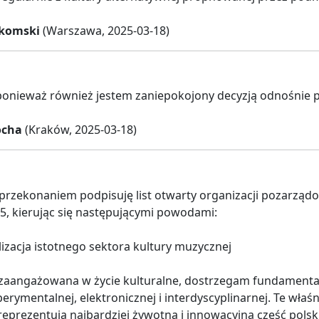
ukomski
(Warszawa, 2025-03-18)
 ponieważ również jestem zaniepokojony decyzją odnośnie
ocha
(Kraków, 2025-03-18)
 przekonaniem podpisuję list otwarty organizacji pozarz
, kierując się następującymi powodami:
izacja istotnego sektora kultury muzycznej
zaangażowana w życie kulturalne, dostrzegam fundamentalną 
erymentalnej, elektronicznej i interdyscyplinarnej. Te właś
eprezentują najbardziej żywotną i innowacyjną część pols