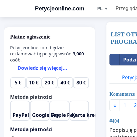
Petycjeonline.com
Przegląda
PL ▼
LIST O
Płatne ogłoszenie
PROGR
Petycjeonline.com będzie
reklamować tę petycję wśród
3,000
Podzi
osób.
Dowiedz się więcej...
Petycj
5 €
10 €
20 €
40 €
80 €
Komentarze
Metoda płatności
«
1
2
PayPal
Google Pay
Apple Pay
Karta kredytowa
#404
Metoda płatności
Podpisuję p