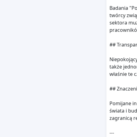
Badania "Po
twórcy zwią
sektora muz
pracowników
## Transpa
Niepokojący
także jedno
właśnie te 
## Znaczen
Pomijane in
świata i bu
zagranicą r
---