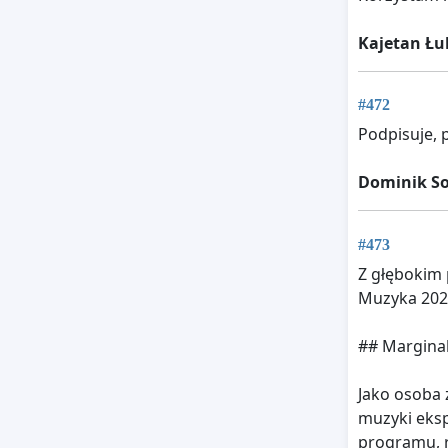
Kajetan Ł
#472
Podpisuje,
Dominik S
#473
Z głębokim
Muzyka 2025
## Marginal
Jako osoba 
muzyki eksp
programu, r