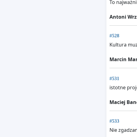
To najważni
Antoni Wrz
#528
Kultura muz
Marcin Ma
#531
istotne pro
Maciej Ban
#533
Nie zgadza