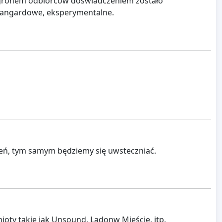
ją, gronem odbiorców doświadczeniem zostało
awangardowe, eksperymentalne.
zeń, tym samym będziemy się uwsteczniać.
oty takie jak Unsound, Ladonw Mieście, itp.