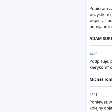
Popieram za
wszystkim g
wspierać pe
pomijane in
ADAM SUR
#489
Podpisuje, 
klerykom" o 
Michal Tom
#501
Ponieważ wy
kolejny obj