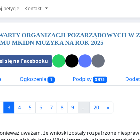
j petycje
Kontakt:
TWARTY ORGANIZACJI POZARZĄDOWYCH W 
AMU MKIDN MUZYKA NA ROK 2025
el się na Facebooku
a
Ogłoszenia
Podpisy
Dodat
1
3 975
3
4
5
6
7
8
9
...
20
»
onieważ uważam, że wnioski zostały rozpatrzone niespraw