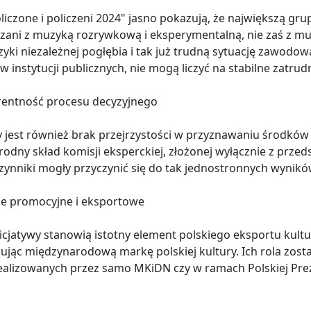
liczone i policzeni 2024" jasno pokazują, że największą 
zani z muzyką rozrywkową i eksperymentalną, nie zaś z mu
yki niezależnej pogłębia i tak już trudną sytuację zawodow
 instytucji publicznych, nie mogą liczyć na stabilne zatrud
rentność procesu decyzyjnego
 jest również brak przejrzystości w przyznawaniu środków z
rodny skład komisji eksperckiej, złożonej wyłącznie z prze
czynniki mogły przyczynić się do tak jednostronnych wynik
ie promocyjne i eksportowe
icjatywy stanowią istotny element polskiego eksportu kultu
dując międzynarodową markę polskiej kultury. Ich rola zos
ealizowanych przez samo MKiDN czy w ramach Polskiej Prez