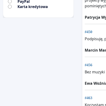
projekty wy
PayPal
pominiętych
Karta kredytowa
Patrycja W
#450
Podpisuję, 
Marcin Ma
#456
Bez muzyki 
Ewa Woźni
#463
Korzystam r