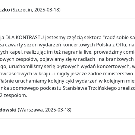
czko
(Szczecin, 2025-03-18)
cja DLA KONTRASTU jestesmy częścią sektora "radź sobie 
za czwarty sezon wydarzeń koncertowych Polska z Offu, n
ych kapel, realizując im też nagrania live, prowadzimy comi
fowych zespołów, pojawiamy się w radiach i na branżowyc
go, uruchomiliśmy serię płytowych wydań koncertowych, w
howcase'owych w kraju - i nigdy jeszcze żadne ministerstwo
łaśnie uruchamiamy kolejny cykl wydarzeń w kolejnym mieś
inka zoomowego podcastu Stanisława Trzcińskiego zrealizo
2 zespołom.
dowski
(Warszawa, 2025-03-18)