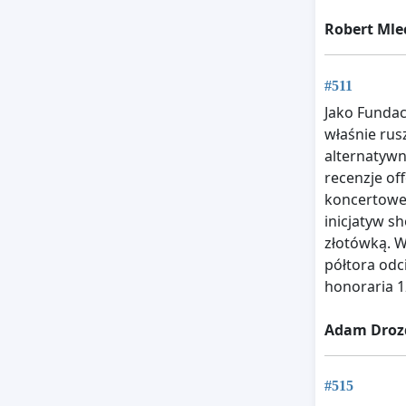
Robert Mle
#511
Jako Funda
właśnie rus
alternatywn
recenzje of
koncertowe
inicjatyw s
złotówką. W
półtora odc
honoraria 1
Adam Droz
#515