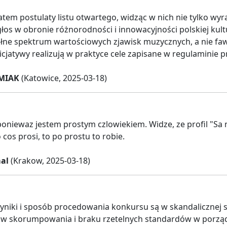
tem postulaty listu otwartego, widząc w nich nie tylko wyra
łos w obronie różnorodności i innowacyjności polskiej k
łne spektrum wartościowych zjawisk muzycznych, a nie fa
icjatywy realizują w praktyce cele zapisane w regulaminie 
MIAK
(Katowice, 2025-03-18)
poniewaz jestem prostym czlowiekiem. Widze, ze profil "Sa n
cos prosi, to po prostu to robie.
al
(Krakow, 2025-03-18)
niki i sposób procedowania konkursu są w skandalicznej sp
aw skorumpowania i braku rzetelnych standardów w porządk