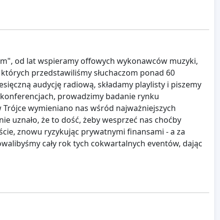
sam", od lat wspieramy offowych wykonawców muzyki,
a których przedstawiliśmy słuchaczom ponad 60
esięczną audycję radiową, składamy playlisty i piszemy
h konferencjach, prowadzimy badanie rynku
 Trójce wymieniano nas wśród najważniejszych
 nie uznało, że to dość, żeby wesprzeć nas choćby
cie, znowu ryzykując prywatnymi finansami - a za
walibyśmy cały rok tych cokwartalnych eventów, dając