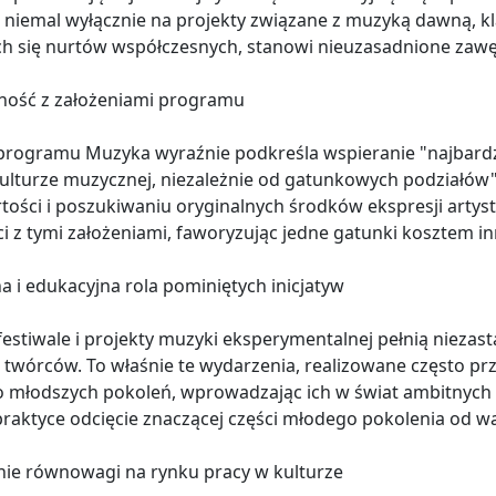
 niemal wyłącznie na projekty związane z muzyką dawną, kl
ch się nurtów współczesnych, stanowi nieuzasadnione zawęż
ność z założeniami programu
rogramu Muzyka wyraźnie podkreśla wspieranie "najbardzie
ulturze muzycznej, niezależnie od gatunkowych podziałów
ości i poszukiwaniu oryginalnych środków ekspresji artyst
i z tymi założeniami, faworyzując jedne gatunki kosztem in
a i edukacyjna rola pominiętych inicjatyw
festiwale i projekty muzyki eksperymentalnej pełnią nieza
 twórców. To właśnie te wydarzenia, realizowane często prz
o młodszych pokoleń, wprowadzając ich w świat ambitnych 
raktyce odcięcie znaczącej części młodego pokolenia od war
ie równowagi na rynku pracy w kulturze