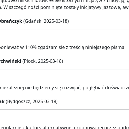
jątkowo niskich lotów. Wiele istotnych inicjatyw z tradyc
. W szczególności pominięte zostały inicjatywy jazzowe, 
ybrańczyk
(Gdańsk, 2025-03-18)
ponieważ w 110% zgadzam się z treścią niniejszego pisma!
rchwiński
(Płock, 2025-03-18)
niezależnej nie będziemy się rozwijać, pogłębiać doświadc
ak
(Bydgoszcz, 2025-03-18)
egularnie z kultury alternatywnej propnowanej przez podmi