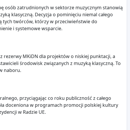
grupę osób zatrudnionych w sektorze muzycznym stanowią
zyką klasyczną. Decyzja o pominięciu niemal całego
ą tych twórców, którzy w przeciwieństwie do
nienie i systemowe wsparcie.
 rezerwy MKiDN dla projektów o niskiej punktacji, a
dstawicieli środowisk związanych z muzyką klasyczną. To
ów naboru.
ralnego, przyciągając co roku publiczność z całego
tała doceniona w programach promocji polskiej kultury
ydencji w Radzie UE.