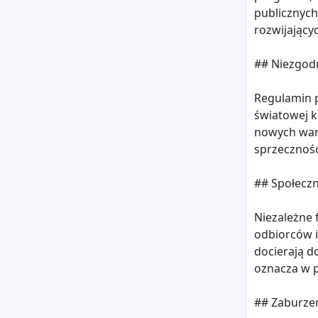
publicznych
rozwijający
## Niezgod
Regulamin p
światowej k
nowych wart
sprzecznośc
## Społeczn
Niezależne 
odbiorców i
docierają d
oznacza w p
## Zaburzen