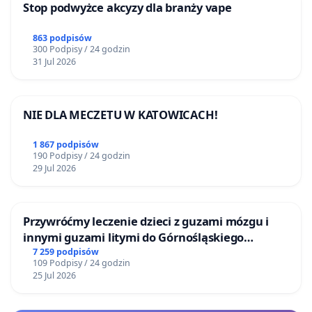
Stop podwyżce akcyzy dla branży vape
863 podpisów
300 Podpisy / 24 godzin
31 Jul 2026
NIE DLA MECZETU W KATOWICACH!
1 867 podpisów
190 Podpisy / 24 godzin
29 Jul 2026
Przywróćmy leczenie dzieci z guzami mózgu i
innymi guzami litymi do Górnośląskiego
Centrum Zdrowia Dziecka w Katowicach
7 259 podpisów
109 Podpisy / 24 godzin
25 Jul 2026