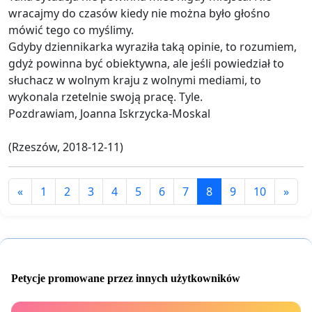
wracajmy do czasów kiedy nie można było głośno
mówić tego co myślimy.
Gdyby dziennikarka wyraziła taką opinie, to rozumiem,
gdyż powinna być obiektywna, ale jeśli powiedział to
słuchacz w wolnym kraju z wolnymi mediami, to
wykonala rzetelnie swoją pracę. Tyle.
Pozdrawiam, Joanna Iskrzycka-Moskal
(Rzeszów, 2018-12-11)
«
1
2
3
4
5
6
7
8
9
10
»
Petycje promowane przez innych użytkowników