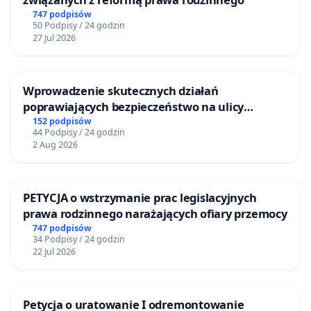
747 podpisów
50 Podpisy / 24 godzin
27 Jul 2026
Wprowadzenie skutecznych działań
poprawiających bezpieczeństwo na ulicy
Żeromskiego w Otwocku
152 podpisów
44 Podpisy / 24 godzin
2 Aug 2026
PETYCJA o wstrzymanie prac legislacyjnych
prawa rodzinnego narażających ofiary przemocy
747 podpisów
34 Podpisy / 24 godzin
22 Jul 2026
Petycja o uratowanie I odremontowanie