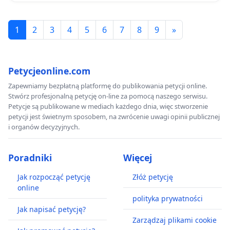
1
2
3
4
5
6
7
8
9
»
Petycjeonline.com
Zapewniamy bezpłatną platformę do publikowania petycji online.
Stwórz profesjonalną petycję on-line za pomocą naszego serwisu.
Petycje są publikowane w mediach każdego dnia, więc stworzenie
petycji jest świetnym sposobem, na zwrócenie uwagi opinii publicznej
i organów decyzyjnych.
Poradniki
Więcej
Jak rozpocząć petycję
Złóż petycję
online
polityka prywatności
Jak napisać petycję?
Zarządzaj plikami cookie