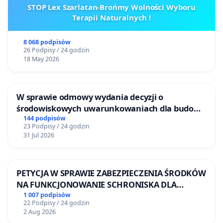
STOP Lex Szarlatan-Brońmy Wolności Wyboru
Terapii Naturalnych !
8 068 podpisów
26 Podpisy / 24 godzin
18 May 2026
W sprawie odmowy wydania decyzji o
środowiskowych uwarunkowaniach dla budowy
zakładu wytwarzania biometanu „Krynki” w
144 podpisów
23 Podpisy / 24 godzin
Ostrowiu Południowym oraz ochrony
31 Jul 2026
mieszkańców i Puszczy Knyszyńskiej
PETYCJA W SPRAWIE ZABEZPIECZENIA ŚRODKÓW
NA FUNKCJONOWANIE SCHRONISKA DLA
BEZDOMNYCH ZWIERZĄT W SKARYSZEWIE
1 007 podpisów
22 Podpisy / 24 godzin
2 Aug 2026