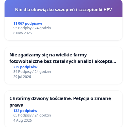
Nie dla obowiązku szczepień i szczepionki HPV
11 067 podpisów
95 Podpisy / 24 godzin
6 Nov 2025
Nie zgadzamy się na wielkie farmy
fotowoltaiczne bez rzetelnych analiz i akceptacji
mieszkańców
239 podpisów
84 Podpisy / 24 godzin
29 Jul 2026
Chrońmy dzwony kościelne. Petycja o zmianę
prawa
132 podpisów
65 Podpisy / 24 godzin
4 Aug 2026