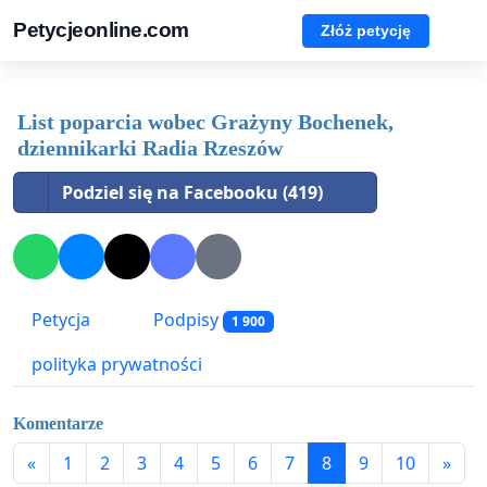
Petycjeonline.com
Złóż petycję
List poparcia wobec Grażyny Bochenek,
dziennikarki Radia Rzeszów
Podziel się na Facebooku (419)
Petycja
Podpisy
1 900
polityka prywatności
Komentarze
«
1
2
3
4
5
6
7
8
9
10
»