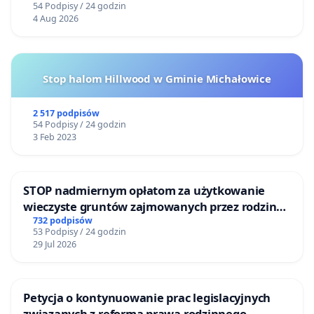
54 Podpisy / 24 godzin
4 Aug 2026
Stop halom Hillwood w Gminie Michałowice
2 517 podpisów
54 Podpisy / 24 godzin
3 Feb 2023
STOP nadmiernym opłatom za użytkowanie
wieczyste gruntów zajmowanych przez rodzinne
ogrody działkowe.
732 podpisów
53 Podpisy / 24 godzin
29 Jul 2026
Petycja o kontynuowanie prac legislacyjnych
związanych z reformą prawa rodzinnego