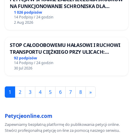
NA FUNKCJONOWANIE SCHRONISKA DLA
BEZDOMNYCH ZWIERZĄT W SKARYSZEWIE
1 026 podpisów
14 Podpisy / 24 godzin
2 Aug 2026
STOP CAŁODOBOWEMU HAŁASOWI I RUCHOWI
TRANSPORTU CIĘŻKIEGO PRZY ULICACH:
DRUCKIEGO-LUBECKIEGO, STALMACHA I
92 podpisów
14 Podpisy / 24 godzin
RUGIAŃSKIEJ
30 Jul 2026
1
2
3
4
5
6
7
8
»
Petycjeonline.com
Zapewniamy bezpłatną platformę do publikowania petycji online.
Stwórz profesjonalną petycję on-line za pomocą naszego serwisu.