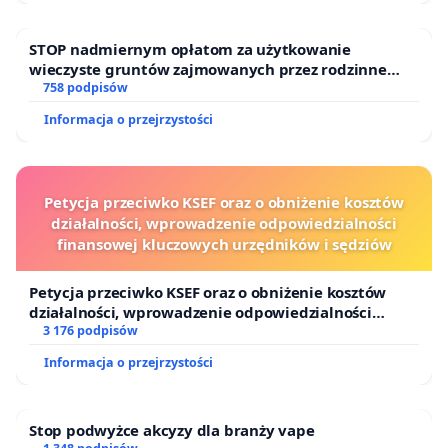
STOP nadmiernym opłatom za użytkowanie
wieczyste gruntów zajmowanych przez rodzinne
ogrody działkowe.
758 podpisów
Informacja o przejrzystości
Petycja przeciwko KSEF oraz o obniżenie kosztów
działalności, wprowadzenie odpowiedzialności
finansowej kluczowych urzędników i sędziów
Petycja przeciwko KSEF oraz o obniżenie kosztów
działalności, wprowadzenie odpowiedzialności
finansowej kluczowych urzędników i sędziów
3 176 podpisów
Informacja o przejrzystości
Stop podwyżce akcyzy dla branży vape