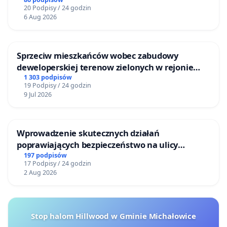
20 Podpisy / 24 godzin
6 Aug 2026
Sprzeciw mieszkańców wobec zabudowy
deweloperskiej terenow zielonych w rejonie
Bulwarów Straceńskich w Bielsku-Białej
1 303 podpisów
19 Podpisy / 24 godzin
9 Jul 2026
Wprowadzenie skutecznych działań
poprawiających bezpieczeństwo na ulicy
Żeromskiego w Otwocku
197 podpisów
17 Podpisy / 24 godzin
2 Aug 2026
Stop halom Hillwood w Gminie Michałowice