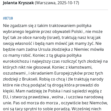
Jolanta Kryszak
(Warszawa, 2025-10-17)
#8710
Nie zgadzam się z takim traktowaniem polityka
wybranego legalnie przez obywateli Polski , nie może
być tak ze obce narody (israel), traktują nasz kraj jak
swoją własność i będą nam mówić jak mamy żyć. Nie
będzie nam żadna Ursula złodziejka z Niemiec mówiła
co mamy robić. Koniec z tą głupia polityka
eurokolchozu i najwyższy czas rozliczyć tych złodzieji na
których nikt nie głosował. Koniec z kłamstwami,
oszustwami , i okradaniem Europejczyków przez tych
złodzieji z Brukseli. Robią co chcą i źle traktują narody
które nie chcą podążać tą drogą która prowadzi do
klęski. Mam nadzieję że Polska i nasi sąsiedzi wyjdą z
EU, i stworzą prawdziwa , wolna , i uczciwa narodową
unie. Pas od morza do morza , oczywiście bez Niemców,
oni są tacy sprytni to sobie poradzą. Wcześniej niech