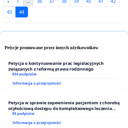
«
1
...
36
37
38
39
40
41
42
43
44
Petycje promowane przez innych użytkowników
Petycja o kontynuowanie prac legislacyjnych
związanych z reformą prawa rodzinnego
834 podpisów
Informacja o przejrzystości
Petycja w sprawie zapewnienia pacjentom z chorobą
otyłościową dostępu do kompleksowego leczenia
oraz programów profilaktycznych.
85 podpisów
Informacja o przejrzystości