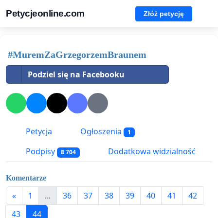
Petycjeonline.com
Złóż petycję
#MuremZaGrzegorzemBraunem
Podziel się na Facebooku
Petycja
Ogłoszenia
1
Podpisy
Dodatkowa widzialność
8 704
Komentarze
«
1
...
36
37
38
39
40
41
42
43
44