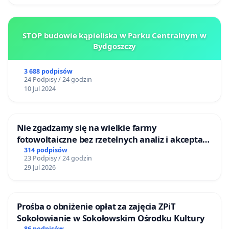
STOP budowie kąpieliska w Parku Centralnym w
Bydgoszczy
3 688 podpisów
24 Podpisy / 24 godzin
10 Jul 2024
Nie zgadzamy się na wielkie farmy
fotowoltaiczne bez rzetelnych analiz i akceptacji
mieszkańców
314 podpisów
23 Podpisy / 24 godzin
29 Jul 2026
Prośba o obniżenie opłat za zajęcia ZPiT
Sokołowianie w Sokołowskim Ośrodku Kultury
86 podpisów