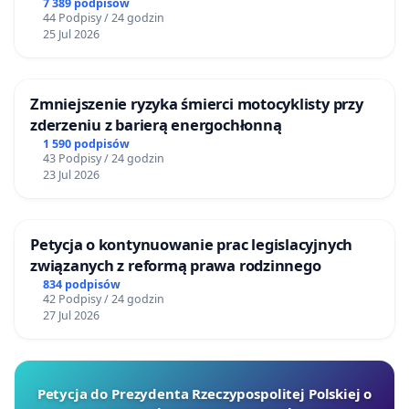
Centrum Zdrowia Dziecka w Katowicach
7 389 podpisów
44 Podpisy / 24 godzin
25 Jul 2026
Zmniejszenie ryzyka śmierci motocyklisty przy
zderzeniu z barierą energochłonną
1 590 podpisów
43 Podpisy / 24 godzin
23 Jul 2026
Petycja o kontynuowanie prac legislacyjnych
związanych z reformą prawa rodzinnego
834 podpisów
42 Podpisy / 24 godzin
27 Jul 2026
Petycja do Prezydenta Rzeczypospolitej Polskiej o