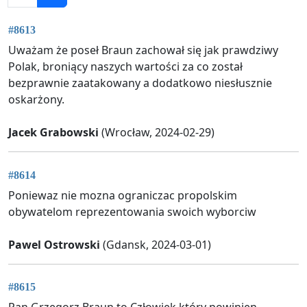
#8613
Uważam że poseł Braun zachował się jak prawdziwy
Polak, broniący naszych wartości za co został
bezprawnie zaatakowany a dodatkowo niesłusznie
oskarżony.
Jacek Grabowski
(Wrocław, 2024-02-29)
#8614
Poniewaz nie mozna ograniczac propolskim
obywatelom reprezentowania swoich wyborciw
Pawel Ostrowski
(Gdansk, 2024-03-01)
#8615
Pan Grzegorz Braun to Człowiek który powinien