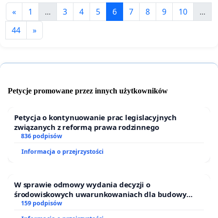
«
1
...
3
4
5
6
7
8
9
10
...
44
»
Petycje promowane przez innych użytkowników
Petycja o kontynuowanie prac legislacyjnych
związanych z reformą prawa rodzinnego
836 podpisów
Informacja o przejrzystości
W sprawie odmowy wydania decyzji o
środowiskowych uwarunkowaniach dla budowy
zakładu wytwarzania biometanu „Krynki” w
159 podpisów
Ostrowiu Południowym oraz ochrony mieszkańców i