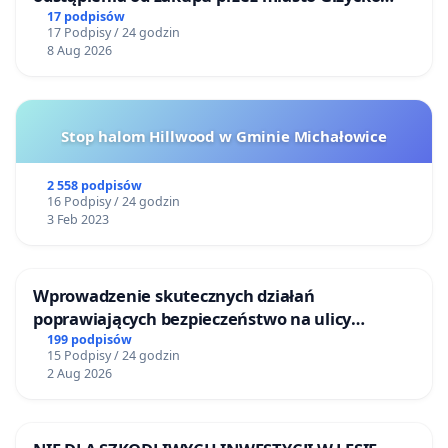
nieruchomości położonej nad jeziorem Niegocin
17 podpisów
17 Podpisy / 24 godzin
8 Aug 2026
Stop halom Hillwood w Gminie Michałowice
2 558 podpisów
16 Podpisy / 24 godzin
3 Feb 2023
Wprowadzenie skutecznych działań
poprawiających bezpieczeństwo na ulicy
Żeromskiego w Otwocku
199 podpisów
15 Podpisy / 24 godzin
2 Aug 2026