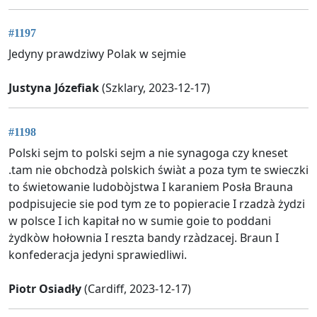
#1197
Jedyny prawdziwy Polak w sejmie
Justyna Józefiak
(Szklary, 2023-12-17)
#1198
Polski sejm to polski sejm a nie synagoga czy kneset
.tam nie obchodzà polskich świàt a poza tym te swieczki
to świetowanie ludobòjstwa I karaniem Posła Brauna
podpisujecie sie pod tym ze to popieracie I rzadzà żydzi
w polsce I ich kapitał no w sumie goie to poddani
żydkòw hołownia I reszta bandy rzàdzacej. Braun I
konfederacja jedyni sprawiedliwi.
Piotr Osiadły
(Cardiff, 2023-12-17)