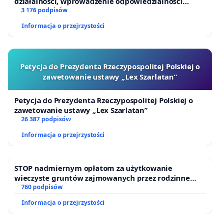
działalności, wprowadzenie odpowiedzialności
finansowej kluczowych urzędników i sędziów
3 176 podpisów
Informacja o przejrzystości
Petycja do Prezydenta Rzeczypospolitej Polskiej o
zawetowanie ustawy „Lex Szarlatan”
Petycja do Prezydenta Rzeczypospolitej Polskiej o
zawetowanie ustawy „Lex Szarlatan”
26 387 podpisów
Informacja o przejrzystości
STOP nadmiernym opłatom za użytkowanie
wieczyste gruntów zajmowanych przez rodzinne
ogrody działkowe.
760 podpisów
Informacja o przejrzystości