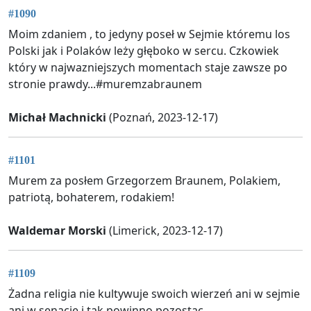
#1090
Moim zdaniem , to jedyny poseł w Sejmie któremu los
Polski jak i Polaków leży głęboko w sercu. Czkowiek
który w najwazniejszych momentach staje zawsze po
stronie prawdy...#muremzabraunem
Michał Machnicki
(Poznań, 2023-12-17)
#1101
Murem za posłem Grzegorzem Braunem, Polakiem,
patriotą, bohaterem, rodakiem!
Waldemar Morski
(Limerick, 2023-12-17)
#1109
Żadna religia nie kultywuje swoich wierzeń ani w sejmie
ani w senacie i tak powinno pozostac