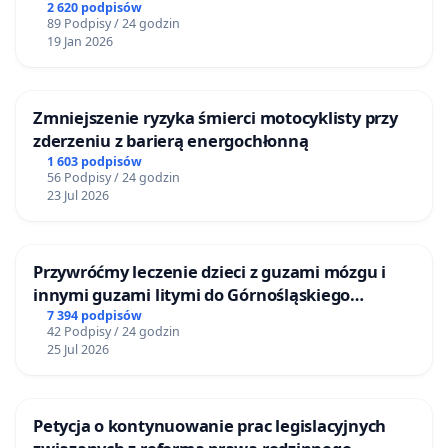
2 620 podpisów
89 Podpisy / 24 godzin
19 Jan 2026
Zmniejszenie ryzyka śmierci motocyklisty przy
zderzeniu z barierą energochłonną
1 603 podpisów
56 Podpisy / 24 godzin
23 Jul 2026
Przywróćmy leczenie dzieci z guzami mózgu i
innymi guzami litymi do Górnośląskiego
Centrum Zdrowia Dziecka w Katowicach
7 394 podpisów
42 Podpisy / 24 godzin
25 Jul 2026
Petycja o kontynuowanie prac legislacyjnych