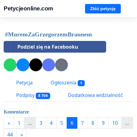
Petycjeonline.com
Złóż petycję
#MuremZaGrzegorzemBraunem
Podziel się na Facebooku
Petycja
Ogłoszenia
1
Podpisy
Dodatkowa widzialność
8 704
Komentarze
«
1
...
3
4
5
6
7
8
9
10
...
44
»