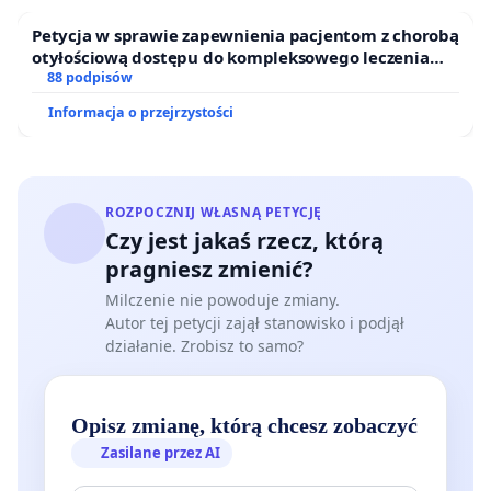
Petycja w sprawie zapewnienia pacjentom z chorobą
otyłościową dostępu do kompleksowego leczenia
oraz programów profilaktycznych.
88 podpisów
Informacja o przejrzystości
ROZPOCZNIJ WŁASNĄ PETYCJĘ
Czy jest jakaś rzecz, którą
pragniesz zmienić?
Milczenie nie powoduje zmiany.
Autor tej petycji zajął stanowisko i podjął
działanie. Zrobisz to samo?
Opisz zmianę, którą chcesz zobaczyć
Zasilane przez AI