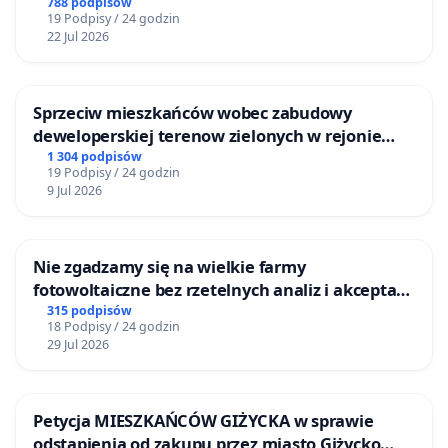
788 podpisów
19 Podpisy / 24 godzin
22 Jul 2026
Sprzeciw mieszkańców wobec zabudowy
deweloperskiej terenow zielonych w rejonie
Bulwarów Straceńskich w Bielsku-Białej
1 304 podpisów
19 Podpisy / 24 godzin
9 Jul 2026
Nie zgadzamy się na wielkie farmy
fotowoltaiczne bez rzetelnych analiz i akceptacji
mieszkańców
315 podpisów
18 Podpisy / 24 godzin
29 Jul 2026
Petycja MIESZKAŃCÓW GIŻYCKA w sprawie
odstąpienia od zakupu przez miasto Giżycko