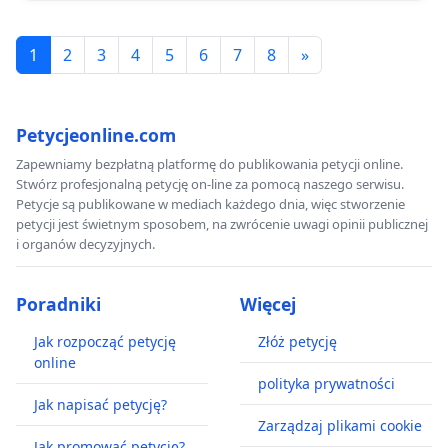
1
2
3
4
5
6
7
8
»
Petycjeonline.com
Zapewniamy bezpłatną platformę do publikowania petycji online.
Stwórz profesjonalną petycję on-line za pomocą naszego serwisu.
Petycje są publikowane w mediach każdego dnia, więc stworzenie
petycji jest świetnym sposobem, na zwrócenie uwagi opinii publicznej
i organów decyzyjnych.
Poradniki
Więcej
Jak rozpocząć petycję
Złóż petycję
online
polityka prywatności
Jak napisać petycję?
Zarządzaj plikami cookie
Jak promować petycję?