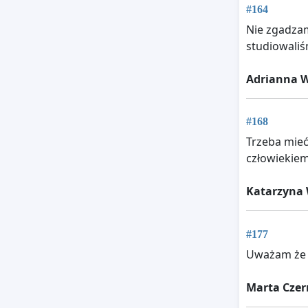
#164
Nie zgadzam 
studiowaliś
Adrianna 
#168
Trzeba mieć
człowiekiem!
Katarzyna 
#177
Uważam że b
Marta Czer