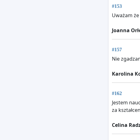
#153
Uważam że 
Joanna Or
#157
Nie zgadzam
Karolina Ko
#162
Jestem nauc
za kształcen
Celina Rad