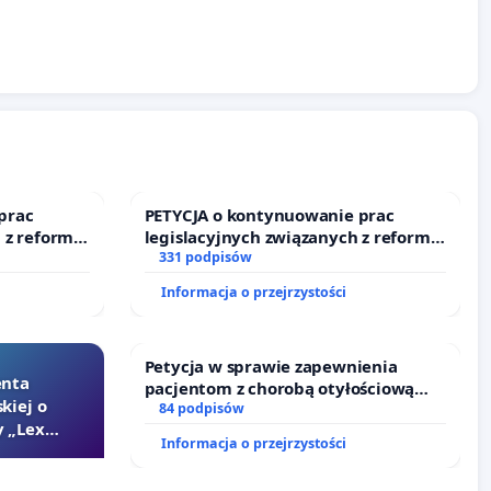
prac
PETYCJA o kontynuowanie prac
 z reformą
legislacyjnych związanych z reformą
prawa rodzinnego
331 podpisów
Informacja o przejrzystości
Petycja w sprawie zapewnienia
enta
pacjentom z chorobą otyłościową
kiej o
dostępu do kompleksowego leczenia
84 podpisów
 „Lex
oraz programów profilaktycznych.
Informacja o przejrzystości