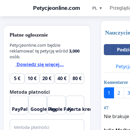
Petycjeonline.com
Przegląda
PL ▼
Nauczycie
Płatne ogłoszenie
Petycjeonline.com będzie
Podzi
reklamować tę petycję wśród
3,000
osób.
Dowiedz się więcej...
Petycj
5 €
10 €
20 €
40 €
80 €
Komentarze
Metoda płatności
1
2
3
#7
PayPal
Google Pay
Apple Pay
Karta kredytowa
Nie brakuje
Metoda płatności