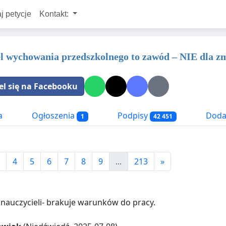
j petycje
Kontakt:
l wychowania przedszkolnego to zawód – NIE dla z
el się na Facebooku
a
Ogłoszenia
Podpisy
Dodat
1
42 451
4
5
6
7
8
9
...
213
»
 nauczycieli- brakuje warunków do pracy.