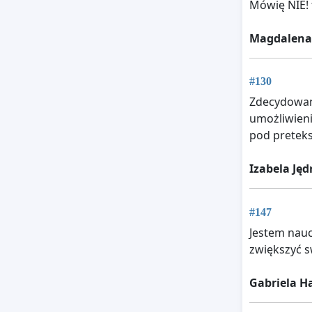
Mówię NIE! 
Magdalena
#130
Zdecydowan
umożliwieni
pod pretek
Izabela Jęd
#147
Jestem nau
zwiększyć s
Gabriela H