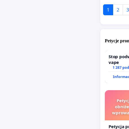
1
2
3
Petycje pr
Stop pod
vape
1 287 po
Informac
Petyc
obniże
wprowad
finanso
Petycja p