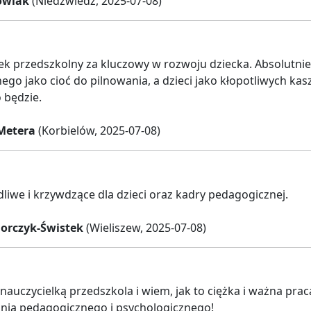
owiak
(Niedźwiedź, 2025-07-08)
 przedszkolny za kluczowy w rozwoju dziecka. Absolutnie
ego jako cioć do pilnowania, a dzieci jako kłopotliwych ka
 będzie.
Metera
(Korbielów, 2025-07-08)
odliwe i krzywdzące dla dzieci oraz kadry pedagogicznej.
orczyk-Świstek
(Wieliszew, 2025-07-08)
 nauczycielką przedszkola i wiem, jak to ciężka i ważna pra
nia pedagogicznego i psychologicznego!