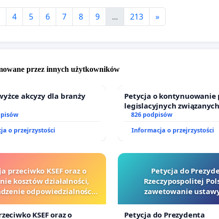
4
5
6
7
8
9
...
213
»
omowane przez innych użytkowników
wyżce akcyzy dla branży
Petycja o kontynuowanie 
legislacyjnych związanych
dpisów
prawa rodzinnego
826 podpisów
ja o przejrzystości
Informacja o przejrzystości
ja przeciwko KSEF oraz o
Petycja do Prezyd
nie kosztów działalności,
Rzeczypospolitej Pols
zenie odpowiedzialności
zawetowanie ustawy
wej kluczowych urzędników
Szarlatan”
i sędziów
rzeciwko KSEF oraz o
Petycja do Prezydenta