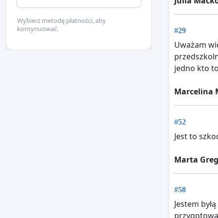
Julia Maćk
Wybierz metodę płatności, aby
kontynuować.
#29
Uważam wiek
przedszkoln
jedno kto to
Marcelina 
#52
Jest to szk
Marta Greg
#58
Jestem byłą
przygotowa