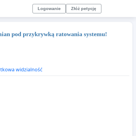
Logowanie
Złóż petycję
mian pod przykrywką ratowania systemu!
kowa widzialność