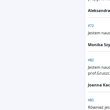
Aleksandra
#72
Jestem nau
Monika Sz
#82
Jestem nauc
prof.Gruszc
Joanna Ka
#85
Również jes