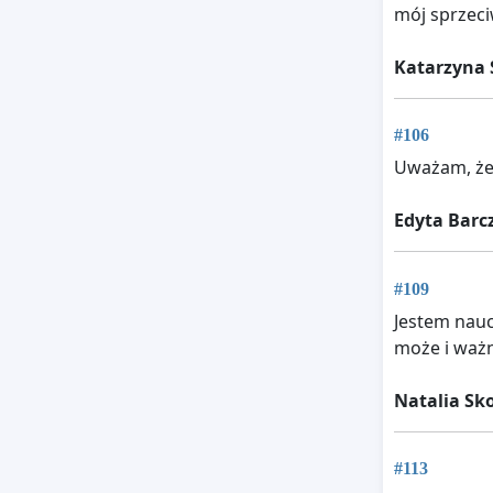
mój sprzeci
Katarzyna 
#106
Uważam, że 
Edyta Barc
#109
Jestem nauc
może i ważn
Natalia S
#113