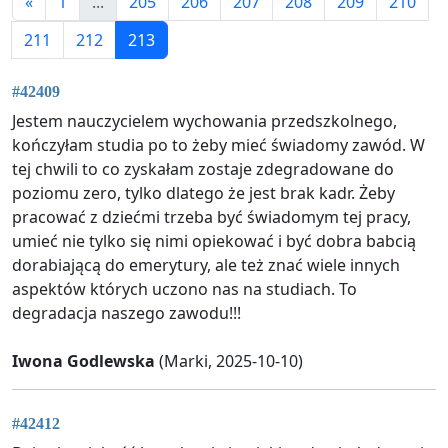
«
1
...
205
206
207
208
209
210
211
212
213
#42409
Jestem nauczycielem wychowania przedszkolnego,
kończyłam studia po to żeby mieć świadomy zawód. W
tej chwili to co zyskałam zostaje zdegradowane do
poziomu zero, tylko dlatego że jest brak kadr. Żeby
pracować z dziećmi trzeba być świadomym tej pracy,
umieć nie tylko się nimi opiekować i być dobra babcią
dorabiającą do emerytury, ale też znać wiele innych
aspektów których uczono nas na studiach. To
degradacja naszego zawodu!!!
Iwona Godlewska
(Marki, 2025-10-10)
#42412