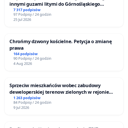
innymi guzami litymi do Górnośląskiego
Centrum Zdrowia Dziecka w Katowicach
7 317 podpisów
97 Podpisy / 24 godzin
25 Jul 2026
Chrońmy dzwony kościelne. Petycja o zmianę
prawa
164 podpisów
90 Podpisy / 24 godzin
4 Aug 2026
Sprzeciw mieszkańców wobec zabudowy
deweloperskiej terenow zielonych w rejonie
Bulwarów Straceńskich w Bielsku-Białej
1 263 podpisów
84 Podpisy / 24 godzin
9 Jul 2026