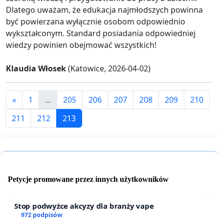
Dlatego uważam, że edukacja najmłodszych powinna
być powierzana wyłącznie osobom odpowiednio
wykształconym. Standard posiadania odpowiedniej
wiedzy powinien obejmować wszystkich!
Klaudia Włosek
(Katowice, 2026-04-02)
«
1
...
205
206
207
208
209
210
211
212
213
Petycje promowane przez innych użytkowników
Stop podwyżce akcyzy dla branży vape
972 podpisów