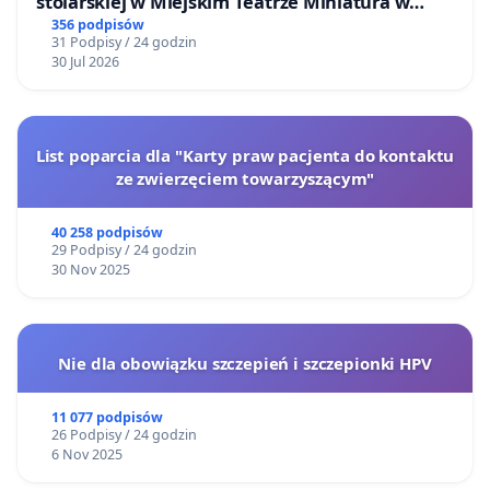
stolarskiej w Miejskim Teatrze Miniatura w
Gdańsku
356 podpisów
31 Podpisy / 24 godzin
30 Jul 2026
List poparcia dla "Karty praw pacjenta do kontaktu
ze zwierzęciem towarzyszącym"
40 258 podpisów
29 Podpisy / 24 godzin
30 Nov 2025
Nie dla obowiązku szczepień i szczepionki HPV
11 077 podpisów
26 Podpisy / 24 godzin
6 Nov 2025