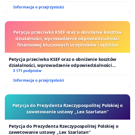
Informacja o przejrzystości
Petycja przeciwko KSEF oraz o obniżenie kosztów
działalności, wprowadzenie odpowiedzialności
finansowej kluczowych urzędników i sędziów
Petycja przeciwko KSEF oraz o obniżenie kosztów
działalności, wprowadzenie odpowiedzialności
finansowej kluczowych urzędników i sędziów
3 171 podpisów
Informacja o przejrzystości
Petycja do Prezydenta Rzeczypospolitej Polskiej o
zawetowanie ustawy „Lex Szarlatan”
Petycja do Prezydenta Rzeczypospolitej Polskiej o
zawetowanie ustawy „Lex Szarlatan”