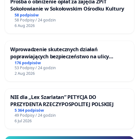
Prośba o obniżenie opłat za zajęcia ZPiT
Sokołowianie w Sokołowskim Ośrodku Kultury
58 podpisów
58 Podpisy / 24 godzin
6 Aug 2026
Wprowadzenie skutecznych działań
poprawiających bezpieczeństwo na ulicy
Żeromskiego w Otwocku
176 podpisów
53 Podpisy / 24 godzin
2 Aug 2026
NIE dla „Lex Szarlatan” PETYCJA DO
PREZYDENTA RZECZYPOSPOLITEJ POLSKIEJ
5 364 podpisów
49 Podpisy / 24 godzin
6 Jul 2026