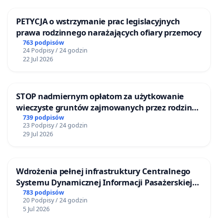
PETYCJA o wstrzymanie prac legislacyjnych
prawa rodzinnego narażających ofiary przemocy
763 podpisów
24 Podpisy / 24 godzin
22 Jul 2026
STOP nadmiernym opłatom za użytkowanie
wieczyste gruntów zajmowanych przez rodzinne
ogrody działkowe.
739 podpisów
23 Podpisy / 24 godzin
29 Jul 2026
Wdrożenia pełnej infrastruktury Centralnego
Systemu Dynamicznej Informacji Pasażerskiej
(CSDiP) na stacji kolejowej w Łomży
783 podpisów
20 Podpisy / 24 godzin
5 Jul 2026