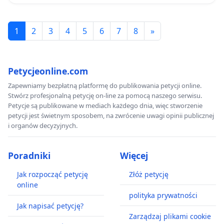
1
2
3
4
5
6
7
8
»
Petycjeonline.com
Zapewniamy bezpłatną platformę do publikowania petycji online.
Stwórz profesjonalną petycję on-line za pomocą naszego serwisu.
Petycje są publikowane w mediach każdego dnia, więc stworzenie
petycji jest świetnym sposobem, na zwrócenie uwagi opinii publicznej
i organów decyzyjnych.
Poradniki
Więcej
Jak rozpocząć petycję
Złóż petycję
online
polityka prywatności
Jak napisać petycję?
Zarządzaj plikami cookie