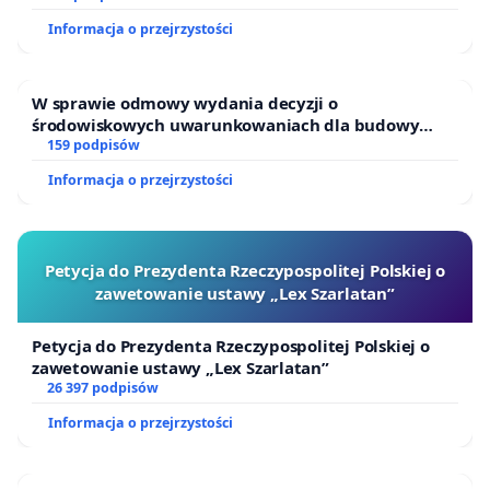
Informacja o przejrzystości
W sprawie odmowy wydania decyzji o
środowiskowych uwarunkowaniach dla budowy
zakładu wytwarzania biometanu „Krynki” w
159 podpisów
Ostrowiu Południowym oraz ochrony mieszkańców i
Informacja o przejrzystości
Puszczy Knyszyńskiej
Petycja do Prezydenta Rzeczypospolitej Polskiej o
zawetowanie ustawy „Lex Szarlatan”
Petycja do Prezydenta Rzeczypospolitej Polskiej o
zawetowanie ustawy „Lex Szarlatan”
26 397 podpisów
Informacja o przejrzystości