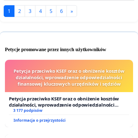
1
2
3
4
5
6
»
Petycje promowane przez innych użytkowników
Petycja przeciwko KSEF oraz o obniżenie kosztów
działalności, wprowadzenie odpowiedzialności
finansowej kluczowych urzędników i sędziów
Petycja przeciwko KSEF oraz o obniżenie kosztów
działalności, wprowadzenie odpowiedzialności
finansowej kluczowych urzędników i sędziów
3 177 podpisów
Informacja o przejrzystości