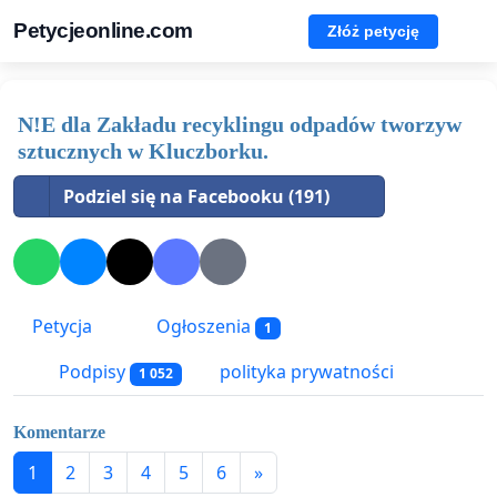
Petycjeonline.com
Złóż petycję
N!E dla Zakładu recyklingu odpadów tworzyw
sztucznych w Kluczborku.
Podziel się na Facebooku (191)
Petycja
Ogłoszenia
1
Podpisy
polityka prywatności
1 052
Komentarze
1
2
3
4
5
6
»