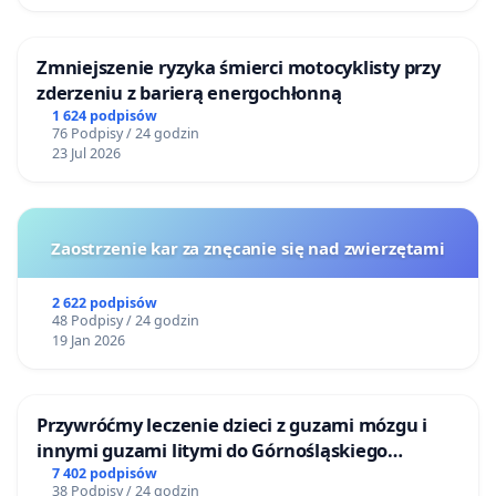
Zmniejszenie ryzyka śmierci motocyklisty przy
zderzeniu z barierą energochłonną
1 624 podpisów
76 Podpisy / 24 godzin
23 Jul 2026
Zaostrzenie kar za znęcanie się nad zwierzętami
2 622 podpisów
48 Podpisy / 24 godzin
19 Jan 2026
Przywróćmy leczenie dzieci z guzami mózgu i
innymi guzami litymi do Górnośląskiego
Centrum Zdrowia Dziecka w Katowicach
7 402 podpisów
38 Podpisy / 24 godzin