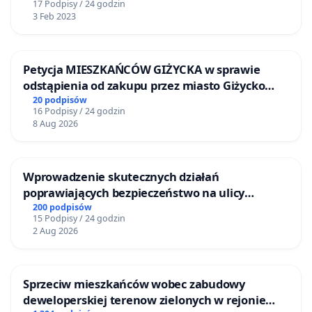
17 Podpisy / 24 godzin
3 Feb 2023
Petycja MIESZKAŃCÓW GIŻYCKA w sprawie
odstąpienia od zakupu przez miasto Giżycko
nieruchomości położonej nad jeziorem Niegocin
20 podpisów
16 Podpisy / 24 godzin
8 Aug 2026
Wprowadzenie skutecznych działań
poprawiających bezpieczeństwo na ulicy
Żeromskiego w Otwocku
200 podpisów
15 Podpisy / 24 godzin
2 Aug 2026
Sprzeciw mieszkańców wobec zabudowy
deweloperskiej terenow zielonych w rejonie