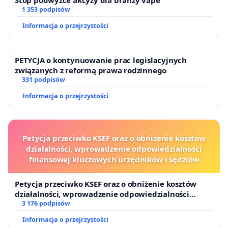
1 353 podpisów
Informacja o przejrzystości
PETYCJA o kontynuowanie prac legislacyjnych
związanych z reformą prawa rodzinnego
331 podpisów
Informacja o przejrzystości
Petycja przeciwko KSEF oraz o obniżenie kosztów
działalności, wprowadzenie odpowiedzialności
finansowej kluczowych urzędników i sędziów
Petycja przeciwko KSEF oraz o obniżenie kosztów
działalności, wprowadzenie odpowiedzialności
finansowej kluczowych urzędników i sędziów
3 176 podpisów
Informacja o przejrzystości