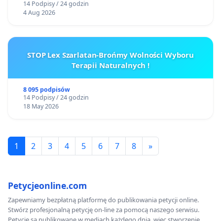
14 Podpisy / 24 godzin
4 Aug 2026
STOP Lex Szarlatan-Brońmy Wolności Wyboru
Terapii Naturalnych !
8 095 podpisów
14 Podpisy / 24 godzin
18 May 2026
1
2
3
4
5
6
7
8
»
Petycjeonline.com
Zapewniamy bezpłatną platformę do publikowania petycji online.
Stwórz profesjonalną petycję on-line za pomocą naszego serwisu.
Petycje są publikowane w mediach każdego dnia, więc stworzenie