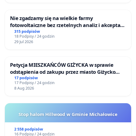
Nie zgadzamy się na wielkie farmy
fotowoltaiczne bez rzetelnych analiz i akceptacji
mieszkańców
315 podpisów
18 Podpisy / 24 godzin
29 Jul 2026
Petycja MIESZKAŃCÓW GIŻYCKA w sprawie
odstąpienia od zakupu przez miasto Giżycko
nieruchomości położonej nad jeziorem Niegocin
17 podpisów
17 Podpisy / 24 godzin
8 Aug 2026
Stop halom Hillwood w Gminie Michałowice
2 558 podpisów
16 Podpisy / 24 godzin