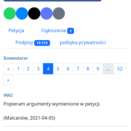
Petycja
Ogłoszenia
2
Podpisy
polityka prywatności
10 210
Komentarze
«
1
2
3
4
5
6
7
8
9
...
52
»
#602
Popieram argumenty wymienione w petycji.
(Malcanów, 2021-04-05)