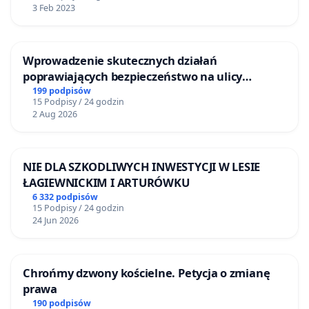
3 Feb 2023
Wprowadzenie skutecznych działań
poprawiających bezpieczeństwo na ulicy
Żeromskiego w Otwocku
199 podpisów
15 Podpisy / 24 godzin
2 Aug 2026
NIE DLA SZKODLIWYCH INWESTYCJI W LESIE
ŁAGIEWNICKIM I ARTURÓWKU
6 332 podpisów
15 Podpisy / 24 godzin
24 Jun 2026
Chrońmy dzwony kościelne. Petycja o zmianę
prawa
190 podpisów