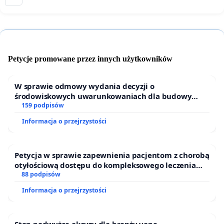
Petycje promowane przez innych użytkowników
W sprawie odmowy wydania decyzji o
środowiskowych uwarunkowaniach dla budowy
zakładu wytwarzania biometanu „Krynki” w
159 podpisów
Ostrowiu Południowym oraz ochrony mieszkańców i
Informacja o przejrzystości
Puszczy Knyszyńskiej
Petycja w sprawie zapewnienia pacjentom z chorobą
otyłościową dostępu do kompleksowego leczenia
oraz programów profilaktycznych.
88 podpisów
Informacja o przejrzystości
Stop podwyżce akcyzy dla branży vape