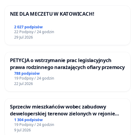
NIE DLA MECZETU W KATOWICACH!
2 027 podpisów
22 Podpisy / 24 godzin
29 Jul 2026
PETYCJA o wstrzymanie prac legislacyjnych
prawa rodzinnego narażających ofiary przemocy
788 podpisów
19 Podpisy / 24 godzin
22 Jul 2026
Sprzeciw mieszkańców wobec zabudowy
deweloperskiej terenow zielonych w rejonie
Bulwarów Straceńskich w Bielsku-Białej
1 304 podpisów
19 Podpisy / 24 godzin
9 Jul 2026