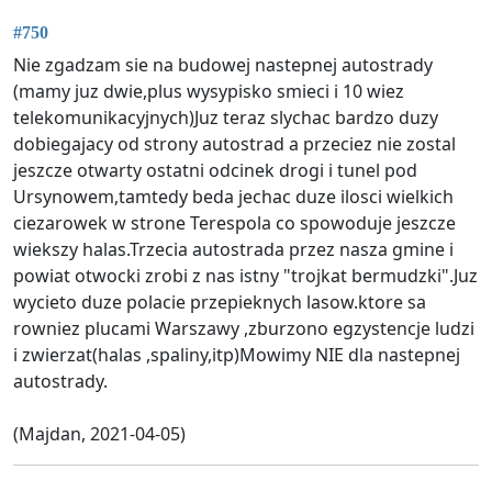
#750
Nie zgadzam sie na budowej nastepnej autostrady
(mamy juz dwie,plus wysypisko smieci i 10 wiez
telekomunikacyjnych)Juz teraz slychac bardzo duzy
dobiegajacy od strony autostrad a przeciez nie zostal
jeszcze otwarty ostatni odcinek drogi i tunel pod
Ursynowem,tamtedy beda jechac duze ilosci wielkich
ciezarowek w strone Terespola co spowoduje jeszcze
wiekszy halas.Trzecia autostrada przez nasza gmine i
powiat otwocki zrobi z nas istny "trojkat bermudzki".Juz
wycieto duze polacie przepieknych lasow.ktore sa
rowniez plucami Warszawy ,zburzono egzystencje ludzi
i zwierzat(halas ,spaliny,itp)Mowimy NIE dla nastepnej
autostrady.
(Majdan, 2021-04-05)