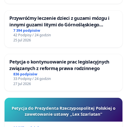
Przywróćmy leczenie dzieci z guzami mózgu i
innymi guzami litymi do Górnośląskiego
Centrum Zdrowia Dziecka w Katowicach
7 394 podpisów
42 Podpisy / 24 godzin
25 Jul 2026
Petycja o kontynuowanie prac legislacyjnych
związanych z reformą prawa rodzinnego
836 podpisów
33 Podpisy / 24 godzin
27 Jul 2026
Petycja do Prezydenta Rzeczypospolitej Polskiej o
zawetowanie ustawy „Lex Szarlatan”