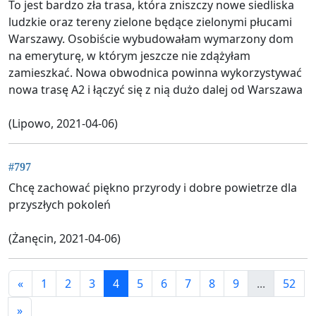
To jest bardzo zła trasa, która zniszczy nowe siedliska
ludzkie oraz tereny zielone będące zielonymi płucami
Warszawy. Osobiście wybudowałam wymarzony dom
na emeryturę, w którym jeszcze nie zdążyłam
zamieszkać. Nowa obwodnica powinna wykorzystywać
nowa trasę A2 i łączyć się z nią dużo dalej od Warszawa
(Lipowo, 2021-04-06)
#797
Chcę zachować piękno przyrody i dobre powietrze dla
przyszłych pokoleń
(Żanęcin, 2021-04-06)
«
1
2
3
4
5
6
7
8
9
...
52
»