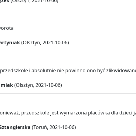
ężek
(Olsztyn, 2021-10-06)
Dorota
rtyniak
(Olsztyn, 2021-10-06)
przedszkole i absolutnie nie powinno ono być zlikwidowan
amiak
(Olsztyn, 2021-10-06)
onieważ, przedszkole jest wymarzona placówka dla dzieci ja
Sztangierska
(Toruń, 2021-10-06)