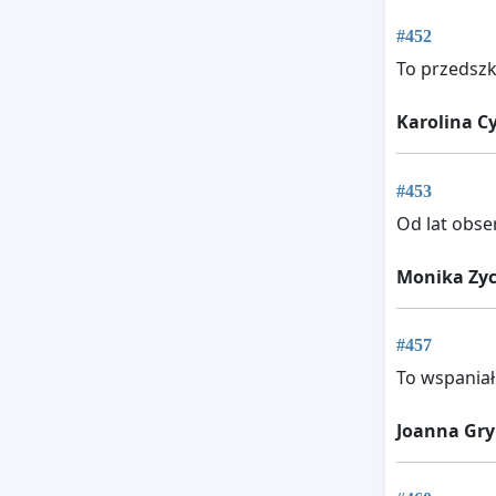
#452
To przedszko
Karolina C
#453
Od lat obs
Monika Zy
#457
To wspaniał
Joanna Gr