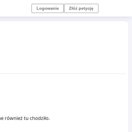
Logowanie
Złóż petycję
e również tu chodziło.