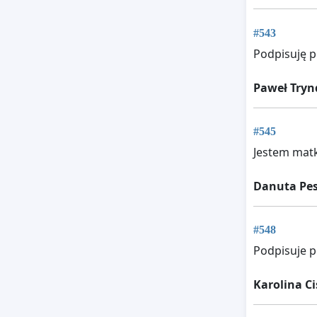
#543
Podpisuję 
Paweł Tryn
#545
Jestem matk
Danuta Pes
#548
Podpisuje p
Karolina C