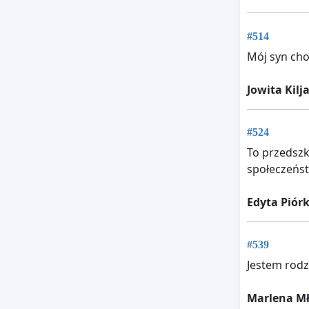
#514
Mój syn cho
Jowita Kilj
#524
To przedszk
społeczeńst
Edyta Piór
#539
Jestem rod
Marlena M