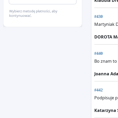
Klaudia Dr
Wybierz metodę płatności, aby
kontynuować.
#430
Martyniak 
DOROTA Ma
#440
Bo znam to 
Joanna Ad
#442
Podpisuje p
Katarzyna 