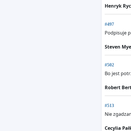
Henryk Ryc
#497
Podpisuje p
Steven Mye
#502
Bo jest pot
Robert Ber
#513
Nie zgadzam
Cecylia Pał