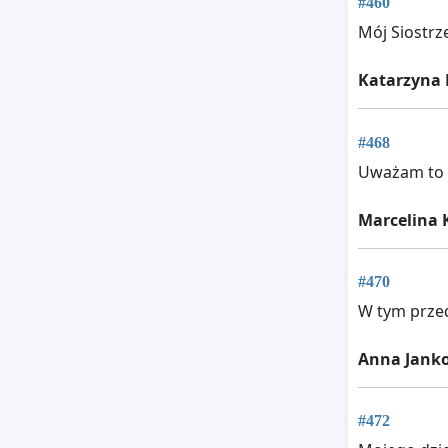
#460
Mój Siostrz
Katarzyna
#468
Uważam to 
Marcelina 
#470
W tym przed
Anna Jank
#472