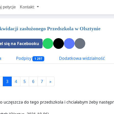
j petycje
Kontakt:
ikwidacji zasłużonego Przedszkola w Olsztynie
el się na Facebooku
a
Podpisy
Dodatkowa widzialność
1 297
3
4
5
6
7
»
o uczęszcza do tego przedszkola i chciałabym żeby następn