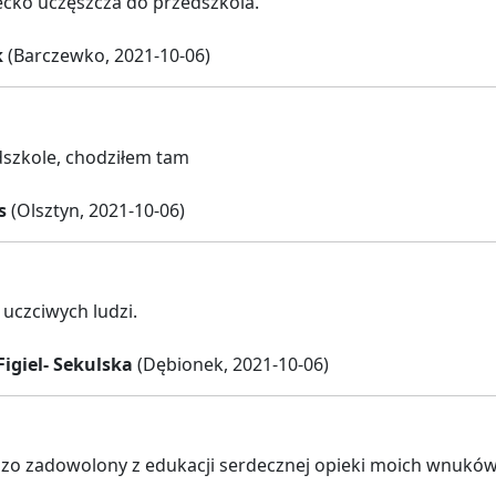
cko uczęszcza do przedszkola.
k
(Barczewko, 2021-10-06)
szkole, chodziłem tam
s
(Olsztyn, 2021-10-06)
 uczciwych ludzi.
igiel- Sekulska
(Dębionek, 2021-10-06)
zo zadowolony z edukacji serdecznej opieki moich wnuków