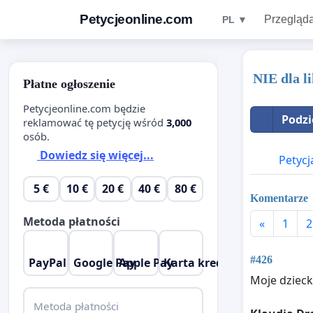
Petycjeonline.com
Przegląda
PL ▼
NIE dla l
Płatne ogłoszenie
Petycjeonline.com będzie
Podzi
reklamować tę petycję wśród
3,000
osób.
Dowiedz się więcej...
Petycj
5 €
10 €
20 €
40 €
80 €
Komentarze
Metoda płatności
«
1
2
#426
PayPal
Google Pay
Apple Pay
Karta kredytowa
Moje dzieck
Metoda płatności