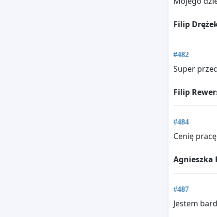
Mojego dzie
Filip Dręże
#482
Super przed
Filip Rewer
#484
Cenię pracę
Agnieszka F
#487
Jestem bard