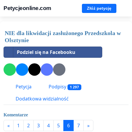
Petycjeonline.com
Złóż petycję
NIE dla likwidacji zasłużonego Przedszkola w
Olsztynie
Podziel się na Facebooku
Petycja
Podpisy
1 297
Dodatkowa widzialność
Komentarze
«
1
2
3
4
5
6
7
»