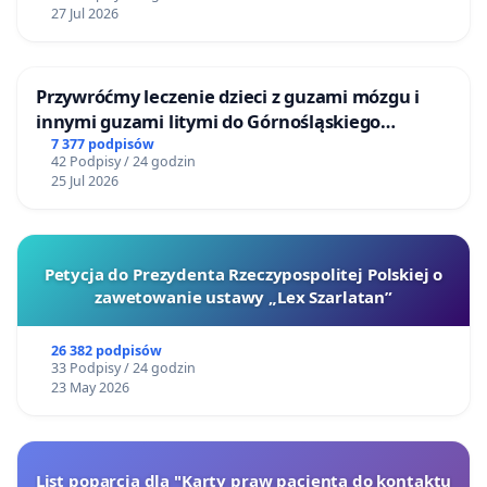
27 Jul 2026
Przywróćmy leczenie dzieci z guzami mózgu i
innymi guzami litymi do Górnośląskiego
Centrum Zdrowia Dziecka w Katowicach
7 377 podpisów
42 Podpisy / 24 godzin
25 Jul 2026
Petycja do Prezydenta Rzeczypospolitej Polskiej o
zawetowanie ustawy „Lex Szarlatan”
26 382 podpisów
33 Podpisy / 24 godzin
23 May 2026
List poparcia dla "Karty praw pacjenta do kontaktu