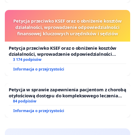
Petycja przeciwko KSEF oraz o obniżenie kosztów
działalności, wprowadzenie odpowiedzialności
finansowej kluczowych urzędników i sędziów
Petycja przeciwko KSEF oraz o obniżenie kosztów
działalności, wprowadzenie odpowiedzialności
finansowej kluczowych urzędników i sędziów
3 174 podpisów
Informacja o przejrzystości
Petycja w sprawie zapewnienia pacjentom z chorobą
otyłościową dostępu do kompleksowego leczenia
oraz programów profilaktycznych.
84 podpisów
Informacja o przejrzystości