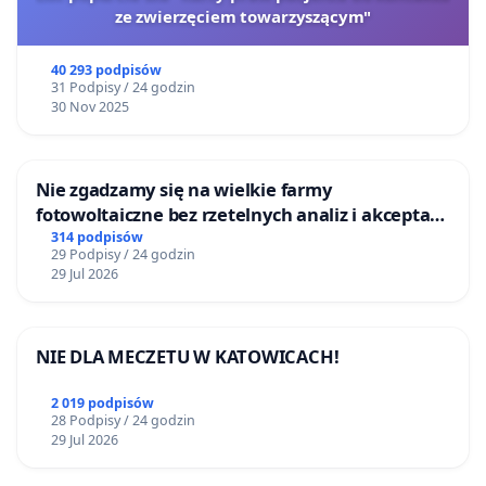
ze zwierzęciem towarzyszącym"
40 293 podpisów
31 Podpisy / 24 godzin
30 Nov 2025
Nie zgadzamy się na wielkie farmy
fotowoltaiczne bez rzetelnych analiz i akceptacji
mieszkańców
314 podpisów
29 Podpisy / 24 godzin
29 Jul 2026
NIE DLA MECZETU W KATOWICACH!
2 019 podpisów
28 Podpisy / 24 godzin
29 Jul 2026