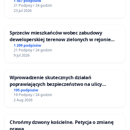
1 567 podpisów
21 Podpisy / 24 godzin
23 Jul 2026
Sprzeciw mieszkańców wobec zabudowy
deweloperskiej terenow zielonych w rejonie
Bulwarów Straceńskich w Bielsku-Białej
1 299 podpisów
21 Podpisy / 24 godzin
9 Jul 2026
Wprowadzenie skutecznych działań
poprawiających bezpieczeństwo na ulicy
Żeromskiego w Otwocku
195 podpisów
19 Podpisy / 24 godzin
2 Aug 2026
Chrońmy dzwony kościelne. Petycja o zmianę
prawa