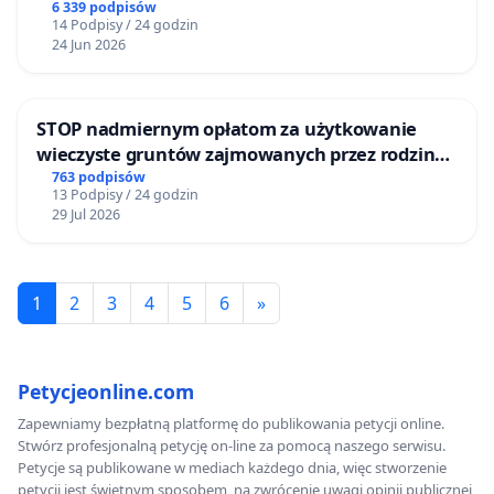
6 339 podpisów
14 Podpisy / 24 godzin
24 Jun 2026
STOP nadmiernym opłatom za użytkowanie
wieczyste gruntów zajmowanych przez rodzinne
ogrody działkowe.
763 podpisów
13 Podpisy / 24 godzin
29 Jul 2026
1
2
3
4
5
6
»
Petycjeonline.com
Zapewniamy bezpłatną platformę do publikowania petycji online.
Stwórz profesjonalną petycję on-line za pomocą naszego serwisu.
Petycje są publikowane w mediach każdego dnia, więc stworzenie
petycji jest świetnym sposobem, na zwrócenie uwagi opinii publicznej