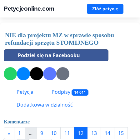
Petycjeonline.com
Złóż petycję
NIE dla projektu MZ w sprawie sposobu
refundacji sprzętu STOMIJNEGO
Podziel się na Facebooku
Petycja
Podpisy
14 011
Dodatkowa widzialność
Komentarze
«
1
...
9
10
11
12
13
14
15