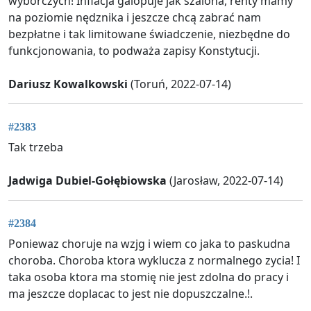
wyborczych! Inflacja galopuje jak szalona, renty mamy
na poziomie nędznika i jeszcze chcą zabrać nam
bezpłatne i tak limitowane świadczenie, niezbędne do
funkcjonowania, to podważa zapisy Konstytucji.
Dariusz Kowalkowski
(Toruń, 2022-07-14)
#2383
Tak trzeba
Jadwiga Dubiel-Gołębiowska
(Jarosław, 2022-07-14)
#2384
Poniewaz choruje na wzjg i wiem co jaka to paskudna
choroba. Choroba ktora wyklucza z normalnego zycia! I
taka osoba ktora ma stomię nie jest zdolna do pracy i
ma jeszcze doplacac to jest nie dopuszczalne.!.