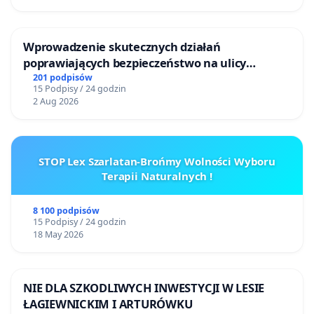
Wprowadzenie skutecznych działań
poprawiających bezpieczeństwo na ulicy
Żeromskiego w Otwocku
201 podpisów
15 Podpisy / 24 godzin
2 Aug 2026
STOP Lex Szarlatan-Brońmy Wolności Wyboru
Terapii Naturalnych !
8 100 podpisów
15 Podpisy / 24 godzin
18 May 2026
NIE DLA SZKODLIWYCH INWESTYCJI W LESIE
ŁAGIEWNICKIM I ARTURÓWKU