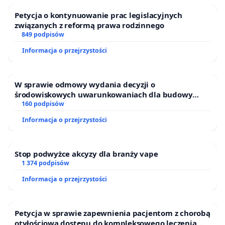
Petycja o kontynuowanie prac legislacyjnych
związanych z reformą prawa rodzinnego
849 podpisów
Informacja o przejrzystości
W sprawie odmowy wydania decyzji o
środowiskowych uwarunkowaniach dla budowy
zakładu wytwarzania biometanu „Krynki” w
160 podpisów
Ostrowiu Południowym oraz ochrony mieszkańców i
Informacja o przejrzystości
Puszczy Knyszyńskiej
Stop podwyżce akcyzy dla branży vape
1 374 podpisów
Informacja o przejrzystości
Petycja w sprawie zapewnienia pacjentom z chorobą
otyłościową dostępu do kompleksowego leczenia