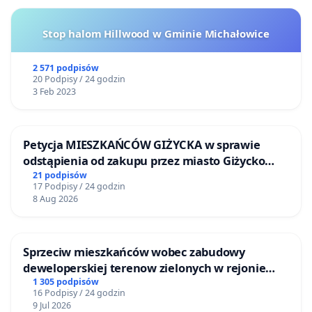
Stop halom Hillwood w Gminie Michałowice
2 571 podpisów
20 Podpisy / 24 godzin
3 Feb 2023
Petycja MIESZKAŃCÓW GIŻYCKA w sprawie
odstąpienia od zakupu przez miasto Giżycko
nieruchomości położonej nad jeziorem Niegocin
21 podpisów
17 Podpisy / 24 godzin
8 Aug 2026
Sprzeciw mieszkańców wobec zabudowy
deweloperskiej terenow zielonych w rejonie
Bulwarów Straceńskich w Bielsku-Białej
1 305 podpisów
16 Podpisy / 24 godzin
9 Jul 2026