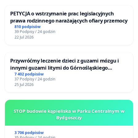
PETYCJA o wstrzymanie prac legislacyjnych
prawa rodzinnego narażających ofiary przemocy
810 podpisów
39 Podpisy / 24 godzin
22 Jul 2026
Przywróćmy leczenie dzieci z guzami mózgu i
innymi guzami litymi do Górnośląskiego
Centrum Zdrowia Dziecka w Katowicach
7 402 podpisów
37 Podpisy / 24 godzin
25 Jul 2026
STOP budowie kąpieliska w Parku Centralnym w
Bydgoszczy
3 706 podpisów
35 Podpisy / 24 godzin