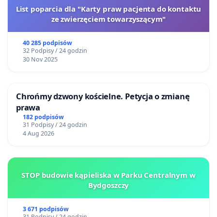
List poparcia dla "Karty praw pacjenta do kontaktu
ze zwierzęciem towarzyszącym"
40 285 podpisów
32 Podpisy / 24 godzin
30 Nov 2025
Chrońmy dzwony kościelne. Petycja o zmianę
prawa
182 podpisów
31 Podpisy / 24 godzin
4 Aug 2026
STOP budowie kąpieliska w Parku Centralnym w
Bydgoszczy
3 671 podpisów
31 Podpisy / 24 godzin