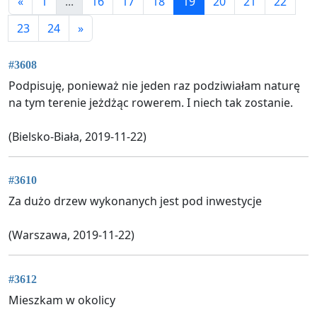
«
1
...
16
17
18
19
20
21
22
23
24
»
#3608
Podpisuję, ponieważ nie jeden raz podziwiałam naturę
na tym terenie jeżdżąc rowerem. I niech tak zostanie.
(Bielsko-Biała, 2019-11-22)
#3610
Za dużo drzew wykonanych jest pod inwestycje
(Warszawa, 2019-11-22)
#3612
Mieszkam w okolicy