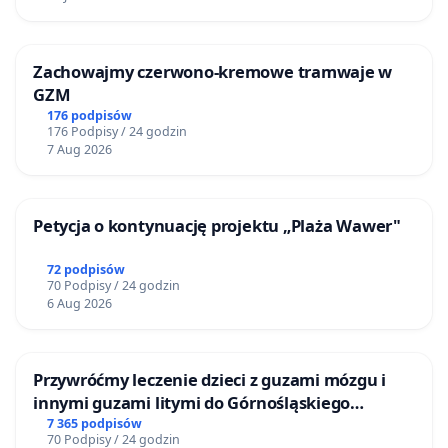
Zachowajmy czerwono-kremowe tramwaje w
GZM
176 podpisów
176 Podpisy / 24 godzin
7 Aug 2026
Petycja o kontynuację projektu „Plaża Wawer"
72 podpisów
70 Podpisy / 24 godzin
6 Aug 2026
Przywróćmy leczenie dzieci z guzami mózgu i
innymi guzami litymi do Górnośląskiego
Centrum Zdrowia Dziecka w Katowicach
7 365 podpisów
70 Podpisy / 24 godzin