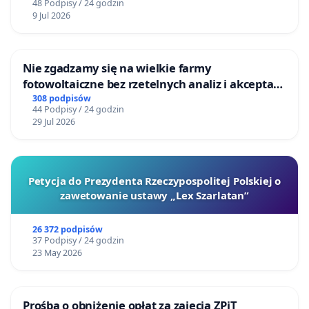
48 Podpisy / 24 godzin
9 Jul 2026
Nie zgadzamy się na wielkie farmy
fotowoltaiczne bez rzetelnych analiz i akceptacji
mieszkańców
308 podpisów
44 Podpisy / 24 godzin
29 Jul 2026
Petycja do Prezydenta Rzeczypospolitej Polskiej o
zawetowanie ustawy „Lex Szarlatan”
26 372 podpisów
37 Podpisy / 24 godzin
23 May 2026
Prośba o obniżenie opłat za zajęcia ZPiT