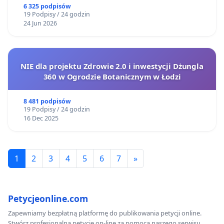
6 325 podpisów
19 Podpisy / 24 godzin
24 Jun 2026
NIE dla projektu Zdrowie 2.0 i inwestycji Dżungla
360 w Ogrodzie Botanicznym w Łodzi
8 481 podpisów
19 Podpisy / 24 godzin
16 Dec 2025
1
2
3
4
5
6
7
»
Petycjeonline.com
Zapewniamy bezpłatną platformę do publikowania petycji online.
Stwórz profesjonalną petycję on-line za pomocą naszego serwisu.