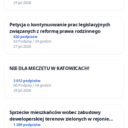
25 Jul 2026
Petycja o kontynuowanie prac legislacyjnych
związanych z reformą prawa rodzinnego
820 podpisów
63 Podpisy / 24 godzin
27 Jul 2026
NIE DLA MECZETU W KATOWICACH!
2 012 podpisów
60 Podpisy / 24 godzin
29 Jul 2026
Sprzeciw mieszkańców wobec zabudowy
deweloperskiej terenow zielonych w rejonie
Bulwarów Straceńskich w Bielsku-Białej
1 289 podpisów