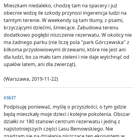
Mieszkam niedaleko, chodzę tam na spacery i już
obecnie widzę ile szkody przynosi ingerencja ludzi na
tamtym terenie. W weekendy są tam tłumy, z psami,
krzyczącymi dziećmi, śmiecące. Zabudowa terenu
dodatkowo pogłębi niszczenie rezerwatu. W okolicy nie
ma żadnego parku (nie liczę pola "park Górczewska" z
kilkoma przysłowiowymi drzewami, które nie jest ani
dla ludzi, bo za mało tam zieleni i nie daje wytchnąć od
upałów latem, ani dla zwierząt).
(Warszawa, 2019-11-22)
#3637
Podpisuję ponieważ, myślę o przyszłości, o tym gdzie
będą mieszkały moje dzieci i kolejne pokolenia. Obszar
działki nr 180 stanowi centrum rezerwatu i jedną z
najistotniejszych części Lasu Bemowskiego. Nie
zgadzam się na działania niszczące ten ekosystem w