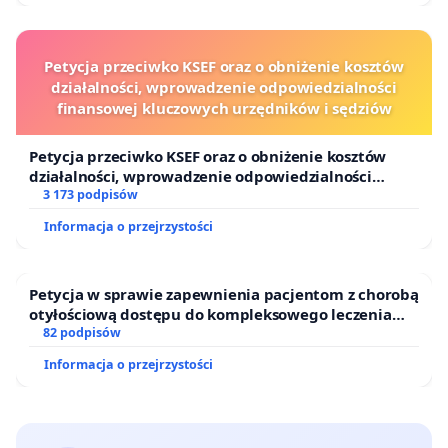
Petycja przeciwko KSEF oraz o obniżenie kosztów
działalności, wprowadzenie odpowiedzialności
finansowej kluczowych urzędników i sędziów
Petycja przeciwko KSEF oraz o obniżenie kosztów
działalności, wprowadzenie odpowiedzialności
finansowej kluczowych urzędników i sędziów
3 173 podpisów
Informacja o przejrzystości
Petycja w sprawie zapewnienia pacjentom z chorobą
otyłościową dostępu do kompleksowego leczenia
oraz programów profilaktycznych.
82 podpisów
Informacja o przejrzystości