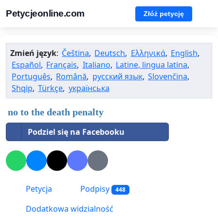
Petycjeonline.com
Złóż petycję
Zmień język
:
Čeština
,
Deutsch
,
Ελληνικά
,
English
,
Español
,
Français
,
Italiano
,
Latine, lingua latina
,
Português
,
Română
,
русский язык
,
Slovenčina
,
Shqip
,
Türkçe
,
українська
no to the death penalty
Podziel się na Facebooku
Petycja
Podpisy
448
Dodatkowa widzialność