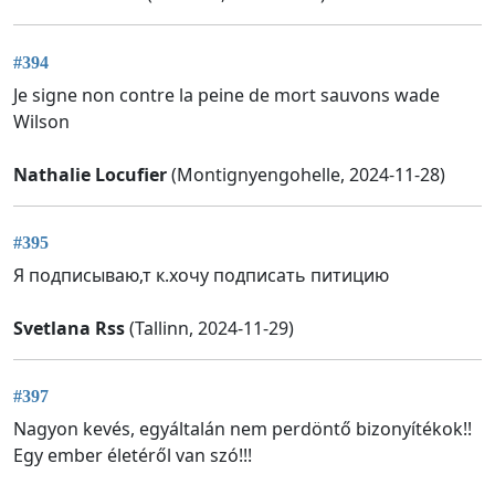
#394
Je signe non contre la peine de mort sauvons wade
Wilson
Nathalie Locufier
(Montignyengohelle, 2024-11-28)
#395
Я подписываю,т к.хочу подписать питицию
Svetlana Rss
(Tallinn, 2024-11-29)
#397
Nagyon kevés, egyáltalán nem perdöntő bizonyítékok!!
Egy ember életéről van szó!!!