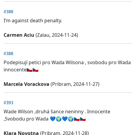
#380
I’m against death penalty.
Carmen Aciu
(Zalau, 2024-11-24)
#388
Podepisují petici pro Wada Wilsona , svobodu pro Wada
innocente🇨🇿🇨🇿
Marcela Vorackova
(Pribram, 2024-11-27)
#393
Wade Wilson ,druhá šance neninny . Innocente
,Svobodu pro Wada 💙🌍💙🌍🇨🇿🇨🇿
Klara Novotna
(Pribram, 2024-11-28)