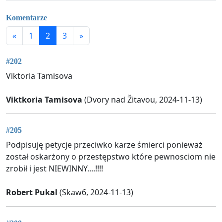
Komentarze
«
1
2
3
»
#202
Viktoria Tamisova
Viktkoria Tamisova
(Dvory nad Žitavou, 2024-11-13)
#205
Podpisuję petycje przeciwko karze śmierci ponieważ
został oskarżony o przestępstwo które pewnosciom nie
zrobił i jest NIEWINNY....!!!!
Robert Pukal
(Skaw6, 2024-11-13)