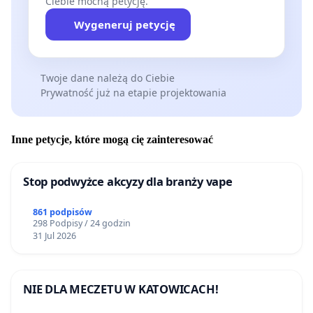
Ciebie mocną petycję.
Wygeneruj petycję
Twoje dane należą do Ciebie
Prywatność już na etapie projektowania
Inne petycje, które mogą cię zainteresować
Stop podwyżce akcyzy dla branży vape
861 podpisów
298 Podpisy / 24 godzin
31 Jul 2026
NIE DLA MECZETU W KATOWICACH!