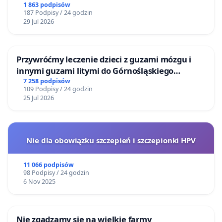
1 863 podpisów
187 Podpisy / 24 godzin
29 Jul 2026
Przywróćmy leczenie dzieci z guzami mózgu i
innymi guzami litymi do Górnośląskiego
Centrum Zdrowia Dziecka w Katowicach
7 258 podpisów
109 Podpisy / 24 godzin
25 Jul 2026
Nie dla obowiązku szczepień i szczepionki HPV
11 066 podpisów
98 Podpisy / 24 godzin
6 Nov 2025
Nie zgadzamy się na wielkie farmy