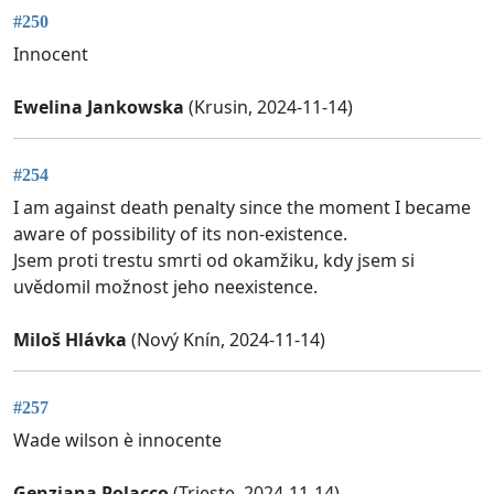
#250
Innocent
Ewelina Jankowska
(Krusin, 2024-11-14)
#254
I am against death penalty since the moment I became
aware of possibility of its non-existence.
Jsem proti trestu smrti od okamžiku, kdy jsem si
uvědomil možnost jeho neexistence.
Miloš Hlávka
(Nový Knín, 2024-11-14)
#257
Wade wilson è innocente
Genziana Polacco
(Trieste, 2024-11-14)