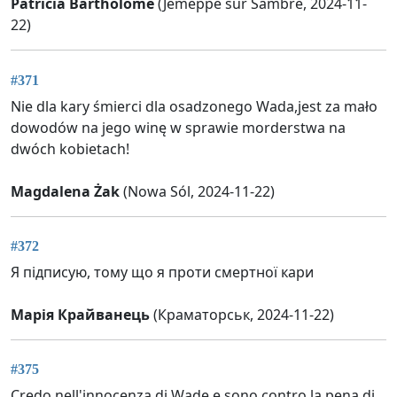
Patricia Bartholome
(Jemeppe sur Sambre, 2024-11-
22)
#371
Nie dla kary śmierci dla osadzonego Wada,jest za mało
dowodów na jego winę w sprawie morderstwa na
dwóch kobietach!
Magdalena Żak
(Nowa Sól, 2024-11-22)
#372
Я підписую, тому що я проти смертної кари
Марія Крайванець
(Краматорськ, 2024-11-22)
#375
Credo nell'innocenza di Wade e sono contro la pena di