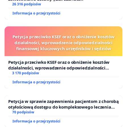
26 316 podpisów
Informacja o przejrzystości
Petycja przeciwko KSEF oraz o obniżenie kosztów
działalności, wprowadzenie odpowiedzialności
finansowej kluczowych urzędników i sędziów
Petycja przeciwko KSEF oraz o obniżenie kosztów
działalności, wprowadzenie odpowiedzialności
finansowej kluczowych urzędników i sędziów
3 170 podpisów
Informacja o przejrzystości
Petycja w sprawie zapewnienia pacjentom z chorobą
otyłościową dostępu do kompleksowego leczenia
oraz programów profilaktycznych.
70 podpisów
Informacja o przejrzystości