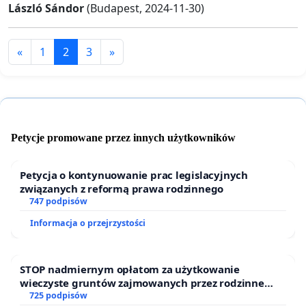
László Sándor
(Budapest, 2024-11-30)
«
1
2
3
»
Petycje promowane przez innych użytkowników
Petycja o kontynuowanie prac legislacyjnych
związanych z reformą prawa rodzinnego
747 podpisów
Informacja o przejrzystości
STOP nadmiernym opłatom za użytkowanie
wieczyste gruntów zajmowanych przez rodzinne
ogrody działkowe.
725 podpisów