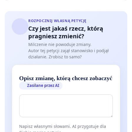
ROZPOCZNIJ WŁASNĄ PETYCJĘ
Czy jest jakaś rzecz, którą
pragniesz zmienić?
Milczenie nie powoduje zmiany.
Autor tej petycji zajął stanowisko i podjął
działanie. Zrobisz to samo?
Opisz zmianę, którą chcesz zobaczyć
Zasilane przez AI
Napisz własnymi słowami. AI przygotuje dla