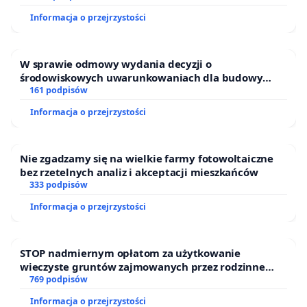
Informacja o przejrzystości
W sprawie odmowy wydania decyzji o
środowiskowych uwarunkowaniach dla budowy
zakładu wytwarzania biometanu „Krynki” w
161 podpisów
Ostrowiu Południowym oraz ochrony mieszkańców i
Informacja o przejrzystości
Puszczy Knyszyńskiej
Nie zgadzamy się na wielkie farmy fotowoltaiczne
bez rzetelnych analiz i akceptacji mieszkańców
333 podpisów
Informacja o przejrzystości
STOP nadmiernym opłatom za użytkowanie
wieczyste gruntów zajmowanych przez rodzinne
ogrody działkowe.
769 podpisów
Informacja o przejrzystości