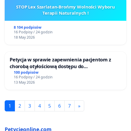
STOP Lex Szarlatan-Brońmy Wolności Wyboru
Terapii Naturalnych !
8 104 podpisów
16 Podpisy / 24 godzin
18 May 2026
Petycja w sprawie zapewnienia pacjentom z
chorobą otyłościową dostępu do
kompleksowego leczenia oraz programów
100 podpisów
16 Podpisy / 24 godzin
profilaktycznych.
13 May 2026
1
2
3
4
5
6
7
»
Petycjeonline.com