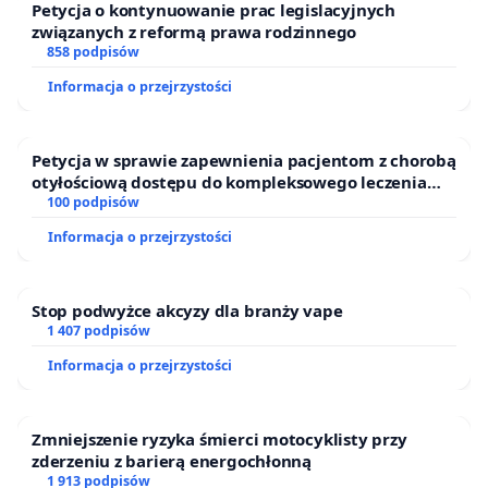
Petycja o kontynuowanie prac legislacyjnych
związanych z reformą prawa rodzinnego
858 podpisów
Informacja o przejrzystości
Petycja w sprawie zapewnienia pacjentom z chorobą
otyłościową dostępu do kompleksowego leczenia
oraz programów profilaktycznych.
100 podpisów
Informacja o przejrzystości
Stop podwyżce akcyzy dla branży vape
1 407 podpisów
Informacja o przejrzystości
Zmniejszenie ryzyka śmierci motocyklisty przy
zderzeniu z barierą energochłonną
1 913 podpisów