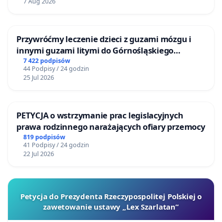
7 Aug 2026
Przywróćmy leczenie dzieci z guzami mózgu i
innymi guzami litymi do Górnośląskiego
Centrum Zdrowia Dziecka w Katowicach
7 422 podpisów
44 Podpisy / 24 godzin
25 Jul 2026
PETYCJA o wstrzymanie prac legislacyjnych
prawa rodzinnego narażających ofiary przemocy
819 podpisów
41 Podpisy / 24 godzin
22 Jul 2026
Petycja do Prezydenta Rzeczypospolitej Polskiej o
zawetowanie ustawy „Lex Szarlatan”