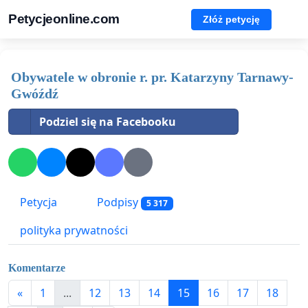
Petycjeonline.com
Złóż petycję
Obywatele w obronie r. pr. Katarzyny Tarnawy-
Gwóźdź
Podziel się na Facebooku
Petycja
Podpisy
5 317
polityka prywatności
Komentarze
«
1
...
12
13
14
15
16
17
18