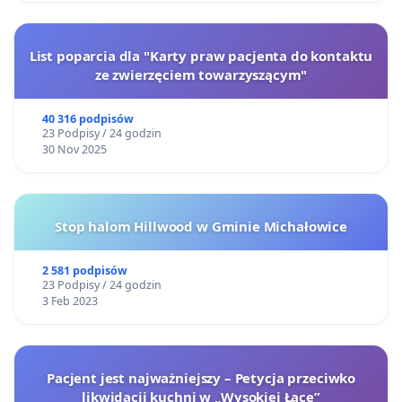
List poparcia dla "Karty praw pacjenta do kontaktu
ze zwierzęciem towarzyszącym"
40 316 podpisów
23 Podpisy / 24 godzin
30 Nov 2025
Stop halom Hillwood w Gminie Michałowice
2 581 podpisów
23 Podpisy / 24 godzin
3 Feb 2023
Pacjent jest najważniejszy – Petycja przeciwko
likwidacji kuchni w „Wysokiej Łące”