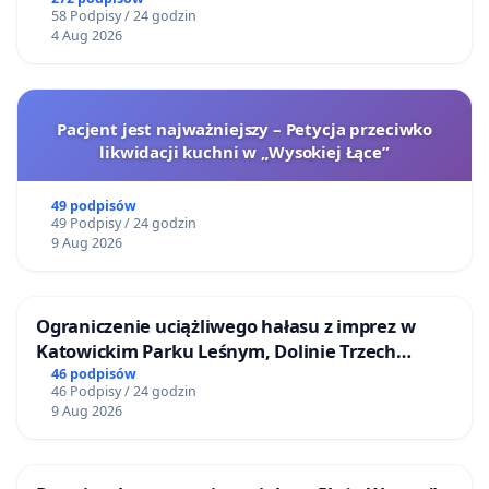
58 Podpisy / 24 godzin
4 Aug 2026
Pacjent jest najważniejszy – Petycja przeciwko
likwidacji kuchni w „Wysokiej Łące”
49 podpisów
49 Podpisy / 24 godzin
9 Aug 2026
Ograniczenie uciążliwego hałasu z imprez w
Katowickim Parku Leśnym, Dolinie Trzech
Stawów i na Lotnisku Muchowiec
46 podpisów
46 Podpisy / 24 godzin
9 Aug 2026