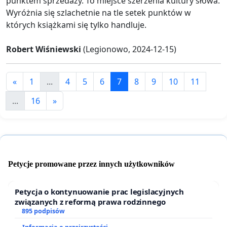
punktem sprzedaży. To miejsce szerzenia kultury słowa.
Wyróżnia się szlachetnie na tle setek punktów w
których książkami się tylko handluje.
Robert Wiśniewski
(Legionowo, 2024-12-15)
«
1
...
4
5
6
7
8
9
10
11
...
16
»
Petycje promowane przez innych użytkowników
Petycja o kontynuowanie prac legislacyjnych
związanych z reformą prawa rodzinnego
895 podpisów