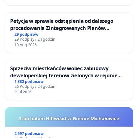
Petycja w sprawie odstąpienia od dalszego
procedowania Zintegrowanych Planów
Inwestycyjnych „Myślenice – Barnasiówka” oraz
29 podpisów
29 Podpisy / 24 godzin
„Myślenice – Bukówka”
10 Aug 2026
Sprzeciw mieszkańców wobec zabudowy
deweloperskiej terenow zielonych w rejonie
Bulwarów Straceńskich w Bielsku-Białej
1 332 podpisów
26 Podpisy / 24 godzin
9 Jul 2026
Stop halom Hillwood w Gminie Michałowice
2 597 podpisów