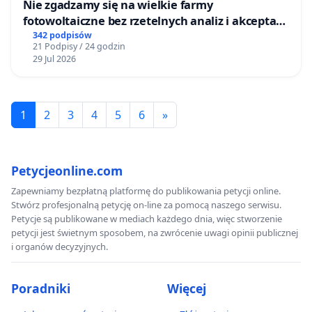
Nie zgadzamy się na wielkie farmy
fotowoltaiczne bez rzetelnych analiz i akceptacji
mieszkańców
342 podpisów
21 Podpisy / 24 godzin
29 Jul 2026
1
2
3
4
5
6
»
Petycjeonline.com
Zapewniamy bezpłatną platformę do publikowania petycji online.
Stwórz profesjonalną petycję on-line za pomocą naszego serwisu.
Petycje są publikowane w mediach każdego dnia, więc stworzenie
petycji jest świetnym sposobem, na zwrócenie uwagi opinii publicznej
i organów decyzyjnych.
Poradniki
Więcej