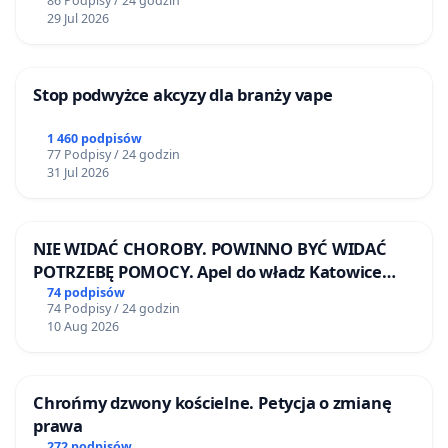
86 Podpisy / 24 godzin
29 Jul 2026
Stop podwyżce akcyzy dla branży vape
1 460 podpisów
77 Podpisy / 24 godzin
31 Jul 2026
NIE WIDAĆ CHOROBY. POWINNO BYĆ WIDAĆ
POTRZEBĘ POMOCY. Apel do władz Katowice
Airport o przystąpienie do programu HIDDEN
74 podpisów
74 Podpisy / 24 godzin
DISABILITIES SUNFLOWER – SŁONECZNIK –
10 Aug 2026
UKRYTE NIEPEŁNOSPRAWNOŚCI
Chrońmy dzwony kościelne. Petycja o zmianę
prawa
272 podpisów