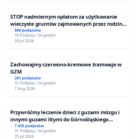
STOP nadmiernym opłatom za użytkowanie
wieczyste gruntów zajmowanych przez rodzinne
ogrody działkowe.
800 podpisów
35 Podpisy / 24 godzin
29 Jul 2026
Zachowajmy czerwono-kremowe tramwaje w
GZM
281 podpisów
31 Podpisy / 24 godzin
7 Aug 2026
Przywróćmy leczenie dzieci z guzami mózgu i
innymi guzami litymi do Górnośląskiego
Centrum Zdrowia Dziecka w Katowicach
7 435 podpisów
31 Podpisy / 24 godzin
25 Jul 2026