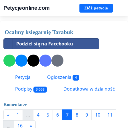
Petycjeonline.com
Złóż petycję
Ocalmy księgarnię Tarabuk
Podziel się na Facebooku
Petycja
Ogłoszenia
4
Podpisy
Dodatkowa widzialność
3 058
Komentarze
«
1
...
4
5
6
7
8
9
10
11
...
16
»