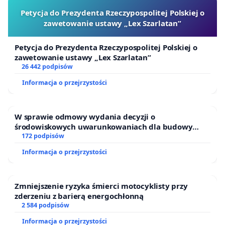
Petycja do Prezydenta Rzeczypospolitej Polskiej o
zawetowanie ustawy „Lex Szarlatan”
Petycja do Prezydenta Rzeczypospolitej Polskiej o
zawetowanie ustawy „Lex Szarlatan”
26 442 podpisów
Informacja o przejrzystości
W sprawie odmowy wydania decyzji o
środowiskowych uwarunkowaniach dla budowy
zakładu wytwarzania biometanu „Krynki” w
172 podpisów
Ostrowiu Południowym oraz ochrony mieszkańców i
Informacja o przejrzystości
Puszczy Knyszyńskiej
Zmniejszenie ryzyka śmierci motocyklisty przy
zderzeniu z barierą energochłonną
2 584 podpisów
Informacja o przejrzystości