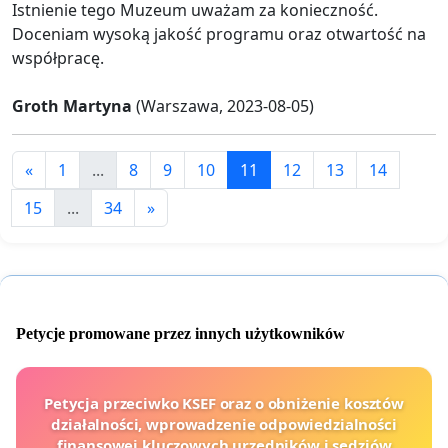
Istnienie tego Muzeum uważam za konieczność.
Doceniam wysoką jakość programu oraz otwartość na
współpracę.
Groth Martyna
(Warszawa, 2023-08-05)
«
1
...
8
9
10
11
12
13
14
15
...
34
»
Petycje promowane przez innych użytkowników
Petycja przeciwko KSEF oraz o obniżenie kosztów
działalności, wprowadzenie odpowiedzialności
finansowej kluczowych urzędników i sędziów