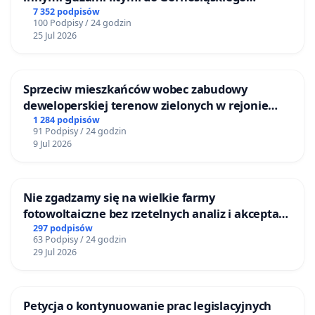
Centrum Zdrowia Dziecka w Katowicach
7 352 podpisów
100 Podpisy / 24 godzin
25 Jul 2026
Sprzeciw mieszkańców wobec zabudowy
deweloperskiej terenow zielonych w rejonie
Bulwarów Straceńskich w Bielsku-Białej
1 284 podpisów
91 Podpisy / 24 godzin
9 Jul 2026
Nie zgadzamy się na wielkie farmy
fotowoltaiczne bez rzetelnych analiz i akceptacji
mieszkańców
297 podpisów
63 Podpisy / 24 godzin
29 Jul 2026
Petycja o kontynuowanie prac legislacyjnych