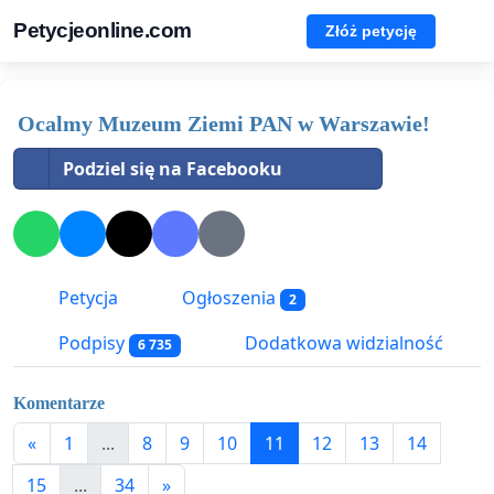
Petycjeonline.com
Złóż petycję
Ocalmy Muzeum Ziemi PAN w Warszawie!
Podziel się na Facebooku
Petycja
Ogłoszenia
2
Podpisy
Dodatkowa widzialność
6 735
Komentarze
«
1
...
8
9
10
11
12
13
14
15
...
34
»