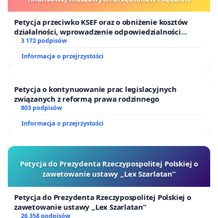
Petycja przeciwko KSEF oraz o obniżenie kosztów
działalności, wprowadzenie odpowiedzialności
finansowej kluczowych urzędników i sędziów
3 172 podpisów
Informacja o przejrzystości
Petycja o kontynuowanie prac legislacyjnych
związanych z reformą prawa rodzinnego
803 podpisów
Informacja o przejrzystości
Petycja do Prezydenta Rzeczypospolitej Polskiej o
zawetowanie ustawy „Lex Szarlatan”
Petycja do Prezydenta Rzeczypospolitej Polskiej o
zawetowanie ustawy „Lex Szarlatan”
26 358 podpisów