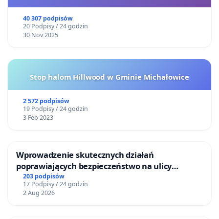
40 307 podpisów
20 Podpisy / 24 godzin
30 Nov 2025
Stop halom Hillwood w Gminie Michałowice
2 572 podpisów
19 Podpisy / 24 godzin
3 Feb 2023
Wprowadzenie skutecznych działań
poprawiających bezpieczeństwo na ulicy
Żeromskiego w Otwocku
203 podpisów
17 Podpisy / 24 godzin
2 Aug 2026