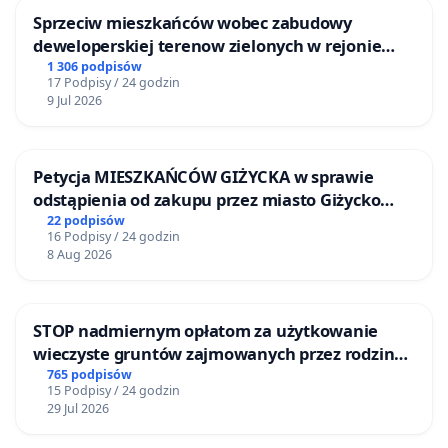
Sprzeciw mieszkańców wobec zabudowy
deweloperskiej terenow zielonych w rejonie
Bulwarów Straceńskich w Bielsku-Białej
1 306 podpisów
17 Podpisy / 24 godzin
9 Jul 2026
Petycja MIESZKAŃCÓW GIŻYCKA w sprawie
odstąpienia od zakupu przez miasto Giżycko
nieruchomości położonej nad jeziorem Niegocin
22 podpisów
16 Podpisy / 24 godzin
8 Aug 2026
STOP nadmiernym opłatom za użytkowanie
wieczyste gruntów zajmowanych przez rodzinne
ogrody działkowe.
765 podpisów
15 Podpisy / 24 godzin
29 Jul 2026