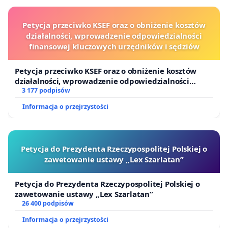
Petycja przeciwko KSEF oraz o obniżenie kosztów
działalności, wprowadzenie odpowiedzialności
finansowej kluczowych urzędników i sędziów
Petycja przeciwko KSEF oraz o obniżenie kosztów
działalności, wprowadzenie odpowiedzialności
finansowej kluczowych urzędników i sędziów
3 177 podpisów
Informacja o przejrzystości
Petycja do Prezydenta Rzeczypospolitej Polskiej o
zawetowanie ustawy „Lex Szarlatan”
Petycja do Prezydenta Rzeczypospolitej Polskiej o
zawetowanie ustawy „Lex Szarlatan”
26 400 podpisów
Informacja o przejrzystości