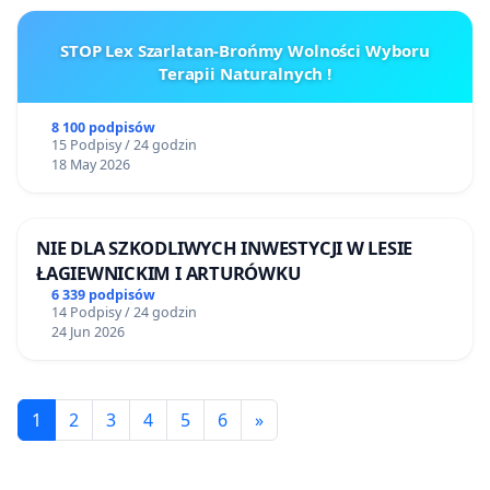
STOP Lex Szarlatan-Brońmy Wolności Wyboru
Terapii Naturalnych !
8 100 podpisów
15 Podpisy / 24 godzin
18 May 2026
NIE DLA SZKODLIWYCH INWESTYCJI W LESIE
ŁAGIEWNICKIM I ARTURÓWKU
6 339 podpisów
14 Podpisy / 24 godzin
24 Jun 2026
1
2
3
4
5
6
»