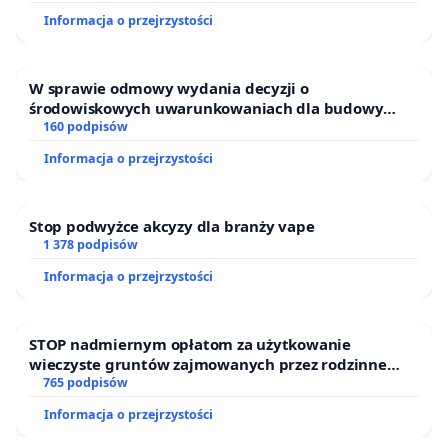
Informacja o przejrzystości
W sprawie odmowy wydania decyzji o
środowiskowych uwarunkowaniach dla budowy
zakładu wytwarzania biometanu „Krynki” w
160 podpisów
Ostrowiu Południowym oraz ochrony mieszkańców i
Informacja o przejrzystości
Puszczy Knyszyńskiej
Stop podwyżce akcyzy dla branży vape
1 378 podpisów
Informacja o przejrzystości
STOP nadmiernym opłatom za użytkowanie
wieczyste gruntów zajmowanych przez rodzinne
ogrody działkowe.
765 podpisów
Informacja o przejrzystości