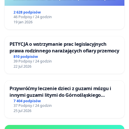
2 628 podpisów
46 Podpisy / 24 godzin
19 Jan 2026
PETYCJA o wstrzymanie prac legislacyjnych
prawa rodzinnego narażających ofiary przemocy
810 podpisów
39 Podpisy / 24 godzin
22 Jul 2026
Przywróćmy leczenie dzieci z guzami mózgu i
innymi guzami litymi do Górnośląskiego
Centrum Zdrowia Dziecka w Katowicach
7 404 podpisów
37 Podpisy / 24 godzin
25 Jul 2026