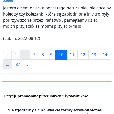
#2000
Jestem ojcem dziecka poczętego naturalnie i nie chce by
koledzy czy koleżanki które są zapłodnione in vitro były
pokrzywdzone przez Państwo , pamiętajmy dzieci
moich przyjaciół są moimi przyjaciółmi !!!
(Lublin, 2022-08-12)
«
1
...
7
8
9
10
11
12
13
14
...
87
»
Petycje promowane przez innych użytkowników
Nie zgadzamy się na wielkie farmy fotowoltaiczne