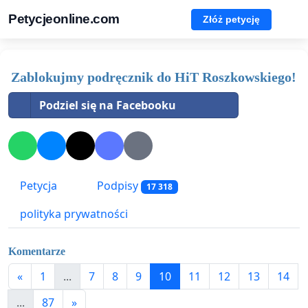
Petycjeonline.com
Złóż petycję
Zablokujmy podręcznik do HiT Roszkowskiego!
Podziel się na Facebooku
Petycja
Podpisy
17 318
polityka prywatności
Komentarze
«
1
...
7
8
9
10
11
12
13
14
...
87
»