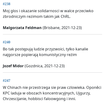
#238
Moj glos i okazanie solidarnosci w walce przeciwko
zbrodniczym rezimom takim jak ChRL.
Malgorzata Feldman
(Brisbane, 2021-12-23)
#240
Bo tak postępują ludzie przyzwoici, tylko kanalie
najgorsze popierają komunistyczny reżim
Jozef Midor
(Gozdnica, 2021-12-23)
#247
W Chinach nie przestrzega sie praw czlowieka. Oponêci
KPC laduja w obozach koncentracyjnych, Ujgurzy,
Chrzescijanie, hobbisci faloowgong i inni.