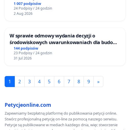
BEZDOMNYCH ZWIERZĄT W SKARYSZEWIE
1 007 podpisów
24 Podpisy / 24 godzin
2 Aug 2026
W sprawie odmowy wydania decyzji o
środowiskowych uwarunkowaniach dla budowy
zakładu wytwarzania biometanu „Krynki” w
144 podpisów
23 Podpisy / 24 godzin
Ostrowiu Południowym oraz ochrony
31 Jul 2026
mieszkańców i Puszczy Knyszyńskiej
1
2
3
4
5
6
7
8
9
»
Petycjeonline.com
Zapewniamy bezpłatną platformę do publikowania petycji online.
Stwórz profesjonalną petycję on-line za pomocą naszego serwisu.
Petycje są publikowane w mediach każdego dnia, więc stworzenie