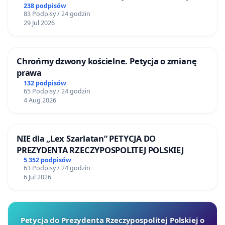
mieszkańców
238 podpisów
83 Podpisy / 24 godzin
29 Jul 2026
Chrońmy dzwony kościelne. Petycja o zmianę
prawa
132 podpisów
65 Podpisy / 24 godzin
4 Aug 2026
NIE dla „Lex Szarlatan” PETYCJA DO
PREZYDENTA RZECZYPOSPOLITEJ POLSKIEJ
5 352 podpisów
63 Podpisy / 24 godzin
6 Jul 2026
Petycja do Prezydenta Rzeczypospolitej Polskiej o