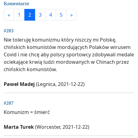
Komentarze
«
1
2
3
4
5
»
#203
Nie toleruję komunizmu który niszczy mi Polskę,
chińskich komunistów mordujących Polaków wirusem
Covid i nie chcę aby polscy sportowcy zdobywali medale
ociekające krwią ludzi mordowanych w Chinach przez
chińskich komunistów.
Paweł Madej
(Legnica, 2021-12-22)
#207
Komunizm = śmierć
Marta Turek
(Worcester, 2021-12-22)