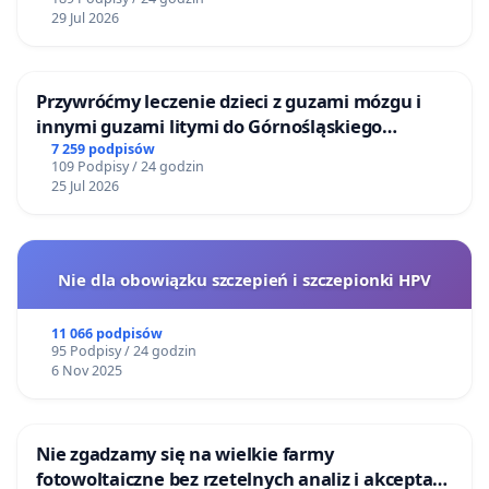
29 Jul 2026
Przywróćmy leczenie dzieci z guzami mózgu i
innymi guzami litymi do Górnośląskiego
Centrum Zdrowia Dziecka w Katowicach
7 259 podpisów
109 Podpisy / 24 godzin
25 Jul 2026
Nie dla obowiązku szczepień i szczepionki HPV
11 066 podpisów
95 Podpisy / 24 godzin
6 Nov 2025
Nie zgadzamy się na wielkie farmy
fotowoltaiczne bez rzetelnych analiz i akceptacji