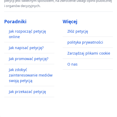
petycji jest świetnym sposobem, na zwrócenie uwagi opinii publicznej
i organów decyzyjnych.
Poradniki
Więcej
Jak rozpocząć petycję
Złóż petycję
online
polityka prywatności
Jak napisać petycję?
Zarządzaj plikami cookie
Jak promować petycję?
O nas
Jak zdobyć
zainteresowanie mediów
swoją petycją
Jak przekazać petycję