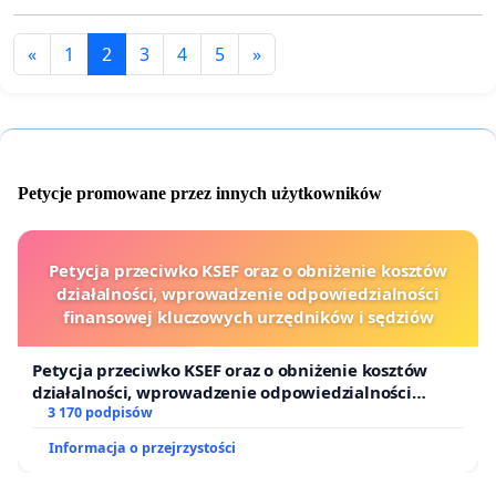
«
1
2
3
4
5
»
Petycje promowane przez innych użytkowników
Petycja przeciwko KSEF oraz o obniżenie kosztów
działalności, wprowadzenie odpowiedzialności
finansowej kluczowych urzędników i sędziów
Petycja przeciwko KSEF oraz o obniżenie kosztów
działalności, wprowadzenie odpowiedzialności
finansowej kluczowych urzędników i sędziów
3 170 podpisów
Informacja o przejrzystości