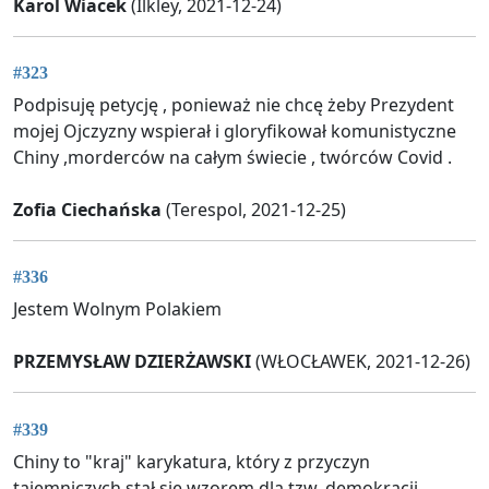
Karol Wiacek
(Ilkley, 2021-12-24)
#323
Podpisuję petycję , ponieważ nie chcę żeby Prezydent
mojej Ojczyzny wspierał i gloryfikował komunistyczne
Chiny ,morderców na całym świecie , twórców Covid .
Zofia Ciechańska
(Terespol, 2021-12-25)
#336
Jestem Wolnym Polakiem
PRZEMYSŁAW DZIERŻAWSKI
(WŁOCŁAWEK, 2021-12-26)
#339
Chiny to "kraj" karykatura, który z przyczyn
tajemniczych stał się wzorem dla tzw. demokracji