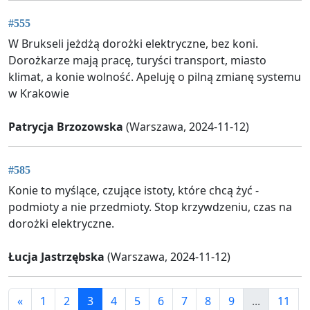
#555
W Brukseli jeżdżą dorożki elektryczne, bez koni.
Dorożkarze mają pracę, turyści transport, miasto
klimat, a konie wolność. Apeluję o pilną zmianę systemu
w Krakowie
Patrycja Brzozowska
(Warszawa, 2024-11-12)
#585
Konie to myślące, czujące istoty, które chcą żyć -
podmioty a nie przedmioty. Stop krzywdzeniu, czas na
dorożki elektryczne.
Łucja Jastrzębska
(Warszawa, 2024-11-12)
«
1
2
3
4
5
6
7
8
9
...
11