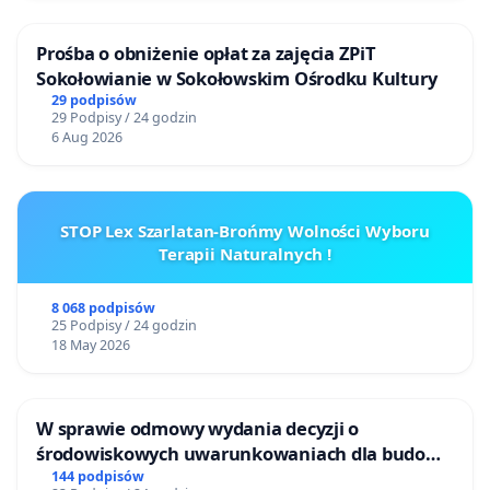
Prośba o obniżenie opłat za zajęcia ZPiT
Sokołowianie w Sokołowskim Ośrodku Kultury
29 podpisów
29 Podpisy / 24 godzin
6 Aug 2026
STOP Lex Szarlatan-Brońmy Wolności Wyboru
Terapii Naturalnych !
8 068 podpisów
25 Podpisy / 24 godzin
18 May 2026
W sprawie odmowy wydania decyzji o
środowiskowych uwarunkowaniach dla budowy
zakładu wytwarzania biometanu „Krynki” w
144 podpisów