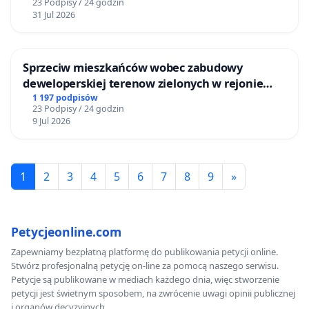
23 Podpisy / 24 godzin
Ostrowiu Południowym oraz ochrony
31 Jul 2026
mieszkańców i Puszczy Knyszyńskiej
Sprzeciw mieszkańców wobec zabudowy
deweloperskiej terenow zielonych w rejonie
Bulwarów Straceńskich w Bielsku-Białej
1 197 podpisów
23 Podpisy / 24 godzin
9 Jul 2026
1
2
3
4
5
6
7
8
9
»
Petycjeonline.com
Zapewniamy bezpłatną platformę do publikowania petycji online.
Stwórz profesjonalną petycję on-line za pomocą naszego serwisu.
Petycje są publikowane w mediach każdego dnia, więc stworzenie
petycji jest świetnym sposobem, na zwrócenie uwagi opinii publicznej
i organów decyzyjnych.