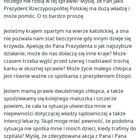
niczego nie robią w tej sprawie? Myślę, że Pan jako
Prezydent Rzeczypospolitej Polskiej ma dużą władzę i
może pomóc. O to bardzo proszę.
Jesteśmy krajem opartym na wierze katolickiej, a ona
nie pozwala nam stać bezczynnie gdy innym dzieje się
krzywda. Apeluję do Pana Prezydenta o jak najszybsze
działanie, może do nas dołaczą się inne kraje? Może
czasem trzeba wyjść przed szereg i nadstawić trochę
karku w słusznej sprawie? Może życie małego chłopca
jest równie ważne co spotkania z prezydentem Etiopii.
Jestem mamą prawie dwuletniego chłopca, a także
spodziewamy się kolejnego maluszka i szczerze
powiem, że cała ta sytuacja utwierdza mnie w
niepewności dotyczącej władzy sądowniczej a także
intencji lekarzy. Skąd moge mieć pewność, że podobna
sytuacja nie spotka mnie i moich dzieci, kiedy trafimy do
szpitala? Myślę, że zdecydowana akcja z Pana i Pana