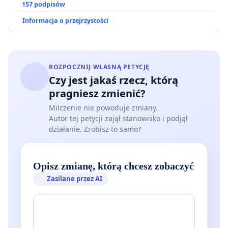
zakładu wytwarzania biometanu „Krynki” w
157 podpisów
Ostrowiu Południowym oraz ochrony mieszkańców i
Informacja o przejrzystości
Puszczy Knyszyńskiej
ROZPOCZNIJ WŁASNĄ PETYCJĘ
Czy jest jakaś rzecz, którą
pragniesz zmienić?
Milczenie nie powoduje zmiany.
Autor tej petycji zajął stanowisko i podjął
działanie. Zrobisz to samo?
Opisz zmianę, którą chcesz zobaczyć
Zasilane przez AI