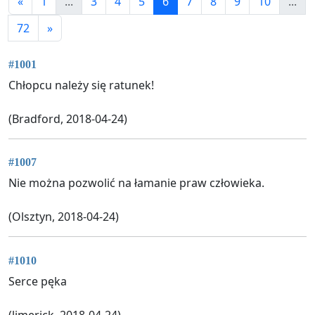
«
1
...
3
4
5
6
7
8
9
10
...
72
»
#1001
Chłopcu należy się ratunek!
(Bradford, 2018-04-24)
#1007
Nie można pozwolić na łamanie praw człowieka.
(Olsztyn, 2018-04-24)
#1010
Serce pęka
(limerick, 2018-04-24)