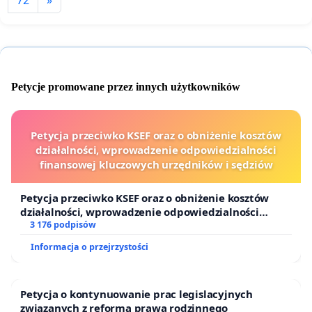
Petycje promowane przez innych użytkowników
Petycja przeciwko KSEF oraz o obniżenie kosztów
działalności, wprowadzenie odpowiedzialności
finansowej kluczowych urzędników i sędziów
Petycja przeciwko KSEF oraz o obniżenie kosztów
działalności, wprowadzenie odpowiedzialności
finansowej kluczowych urzędników i sędziów
3 176 podpisów
Informacja o przejrzystości
Petycja o kontynuowanie prac legislacyjnych
związanych z reformą prawa rodzinnego