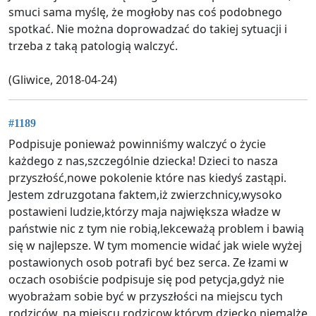
smuci sama myślę, że mogłoby nas coś podobnego
spotkać. Nie można doprowadzać do takiej sytuacji i
trzeba z taką patologią walczyć.
(Gliwice, 2018-04-24)
#1189
Podpisuje ponieważ powinniśmy walczyć o życie
każdego z nas,szczególnie dziecka! Dzieci to nasza
przyszłość,nowe pokolenie które nas kiedyś zastąpi.
Jestem zdruzgotana faktem,iż zwierzchnicy,wysoko
postawieni ludzie,którzy maja największa władze w
państwie nic z tym nie robią,lekceważą problem i bawią
się w najlepsze. W tym momencie widać jak wiele wyżej
postawionych osob potrafi być bez serca. Ze łzami w
oczach osobiście podpisuje się pod petycja,gdyż nie
wyobrażam sobie być w przyszłości na miejscu tych
rodziców..na miejscu rodzicow,którym dziecko niemalże