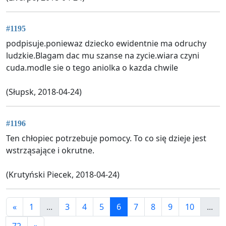
#1195
podpisuje.poniewaz dziecko ewidentnie ma odruchy
ludzkie.Blagam dac mu szanse na zycie.wiara czyni
cuda.modle sie o tego aniolka o kazda chwile
(Słupsk, 2018-04-24)
#1196
Ten chłopiec potrzebuje pomocy. To co się dzieje jest
wstrząsające i okrutne.
(Krutyński Piecek, 2018-04-24)
«
1
...
3
4
5
6
7
8
9
10
...
72
»