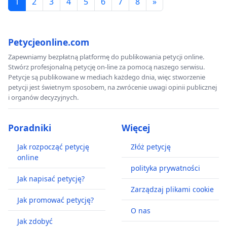
1
2
3
4
5
6
7
8
»
Petycjeonline.com
Zapewniamy bezpłatną platformę do publikowania petycji online.
Stwórz profesjonalną petycję on-line za pomocą naszego serwisu.
Petycje są publikowane w mediach każdego dnia, więc stworzenie
petycji jest świetnym sposobem, na zwrócenie uwagi opinii publicznej
i organów decyzyjnych.
Poradniki
Więcej
Jak rozpocząć petycję
Złóż petycję
online
polityka prywatności
Jak napisać petycję?
Zarządzaj plikami cookie
Jak promować petycję?
O nas
Jak zdobyć