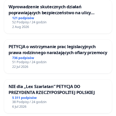
Wprowadzenie skutecznych działań
poprawiających bezpieczeństwo na ulicy
Żeromskiego w Otwocku
121 podpisów
52 Podpisy / 24 godzin
2 Aug 2026
PETYCJA o wstrzymanie prac legislacyjnych
prawa rodzinnego narażających ofiary przemocy
736 podpisów
51 Podpisy / 24 godzin
22 Jul 2026
NIE dla „Lex Szarlatan” PETYCJA DO
PREZYDENTA RZECZYPOSPOLITEJ POLSKIEJ
5 311 podpisów
38 Podpisy / 24 godzin
6 Jul 2026