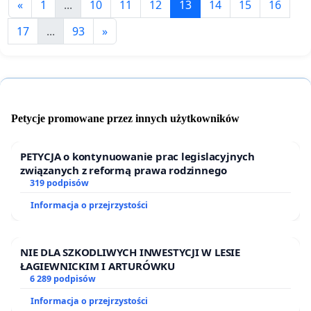
«
1
...
10
11
12
13
14
15
16
17
...
93
»
Petycje promowane przez innych użytkowników
PETYCJA o kontynuowanie prac legislacyjnych
związanych z reformą prawa rodzinnego
319 podpisów
Informacja o przejrzystości
NIE DLA SZKODLIWYCH INWESTYCJI W LESIE
ŁAGIEWNICKIM I ARTURÓWKU
6 289 podpisów
Informacja o przejrzystości