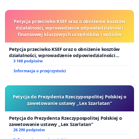
Petycja przeciwko KSEF oraz o obniżenie kosztów
działalności, wprowadzenie odpowiedzialności
finansowej kluczowych urzędników i sędziów
Petycja przeciwko KSEF oraz o obniżenie kosztów
działalności, wprowadzenie odpowiedzialności
finansowej kluczowych urzędników i sędziów
3 168 podpisów
Informacja o przejrzystości
Petycja do Prezydenta Rzeczypospolitej Polskiej o
zawetowanie ustawy „Lex Szarlatan”
Petycja do Prezydenta Rzeczypospolitej Polskiej o
zawetowanie ustawy „Lex Szarlatan”
26 290 podpisów