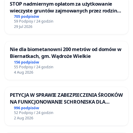
STOP nadmiernym opłatom za użytkowanie
wieczyste gruntów zajmowanych przez rodzinne
ogrody działkowe.
705 podpisów
59 Podpisy / 24 godzin
29 Jul 2026
Nie dla biometanowni 200 metrów od domów w
Biernatkach, gm. Wądroże Wielkie
156 podpisów
55 Podpisy / 24 godzin
4 Aug 2026
PETYCJA W SPRAWIE ZABEZPIECZENIA ŚRODKÓW
NA FUNKCJONOWANIE SCHRONISKA DLA
BEZDOMNYCH ZWIERZĄT W SKARYSZEWIE
996 podpisów
52 Podpisy / 24 godzin
2 Aug 2026