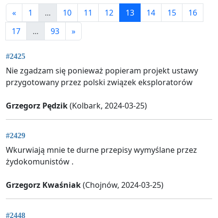
«
1
...
10
11
12
13
14
15
16
17
...
93
»
#2425
Nie zgadzam się ponieważ popieram projekt ustawy
przygotowany przez polski związek eksploratorów
Grzegorz Pędzik
(Kolbark, 2024-03-25)
#2429
Wkurwiają mnie te durne przepisy wymyślane przez
żydokomunistów .
Grzegorz Kwaśniak
(Chojnów, 2024-03-25)
#2448