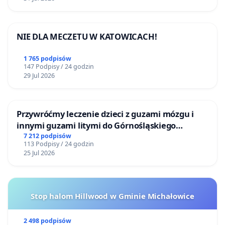
NIE DLA MECZETU W KATOWICACH!
1 765 podpisów
147 Podpisy / 24 godzin
29 Jul 2026
Przywróćmy leczenie dzieci z guzami mózgu i
innymi guzami litymi do Górnośląskiego
Centrum Zdrowia Dziecka w Katowicach
7 212 podpisów
113 Podpisy / 24 godzin
25 Jul 2026
Stop halom Hillwood w Gminie Michałowice
2 498 podpisów