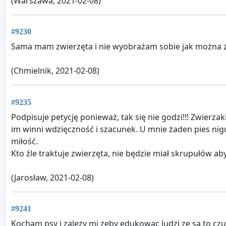
(Warszawa, 2021-02-08)
#9230
Sama mam zwierzęta i nie wyobrażam sobie jak można z
(Chmielnik, 2021-02-08)
#9235
Podpisuje petycję ponieważ, tak się nie godzi!!! Zwierz
im winni wdzięczność i szacunek. U mnie żaden pies nigd
miłość.
Kto źle traktuje zwierzęta, nie będzie miał skrupułów aby 
(Jarosław, 2021-02-08)
#9241
Kocham psy i zalezy mi zeby edukowac ludzi ze sa to czuj