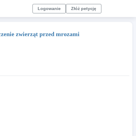
Logowanie
Złóż petycję
eczenie zwierząt przed mrozami