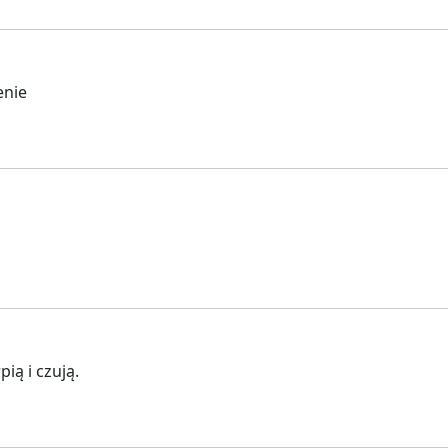
enie
ią i czują.