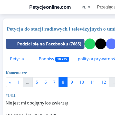
Petycjeonline.com
Przegląda
PL ▼
Petycja do stacji radiowych i telewizyjnych o u
Podziel się na Facebooku (7685)
Petycja
Podpisy
polityka prywatnoś
10 735
Komentarze
«
1
...
5
6
7
8
9
10
11
12
..
#1411
Nie jest mi obojętny los zwierząt