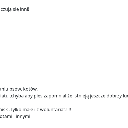
zują się inni!
waniu psów, kotów.
atu ,chyba aby pies zapomniał że istnieją jeszcze dobrzy lud
k .Tylko małe i z woluntariat.!!!!
tami i innymi .