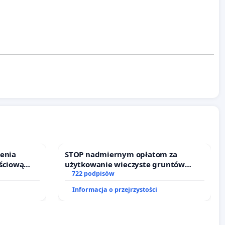
ienia
STOP nadmiernym opłatom za
ściową
użytkowanie wieczyste gruntów
 leczenia
zajmowanych przez rodzinne ogrody
722 podpisów
cznych.
działkowe.
Informacja o przejrzystości