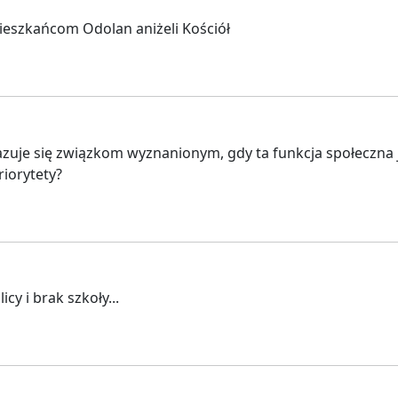
ieszkańcom Odolan aniżeli Kościół
ekazuje się związkom wyznanionym, gdy ta funkcja społeczna
riorytety?
cy i brak szkoły...