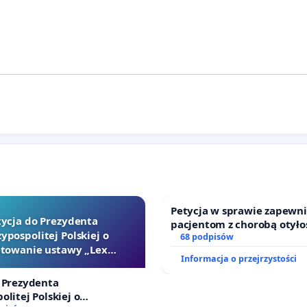
Petycja w sprawie zapewn
tycja do Prezydenta
pacjentom z chorobą otyło
ypospolitej Polskiej o
dostępu do kompleksowego
68 podpisów
towanie ustawy „Lex
oraz programów profilakty
Informacja o przejrzystości
Szarlatan”
 Prezydenta
olitej Polskiej o