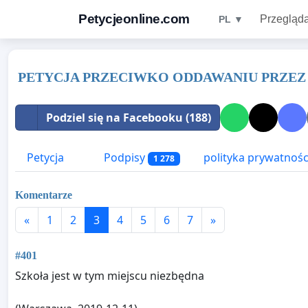
Petycjeonline.com
Przegląda
PL ▼
PETYCJA PRZECIWKO ODDAWANIU PRZEZ 
Podziel się na Facebooku (188)
Petycja
Podpisy
polityka prywatnośc
1 278
Komentarze
«
1
2
3
4
5
6
7
»
#401
Szkoła jest w tym miejscu niezbędna