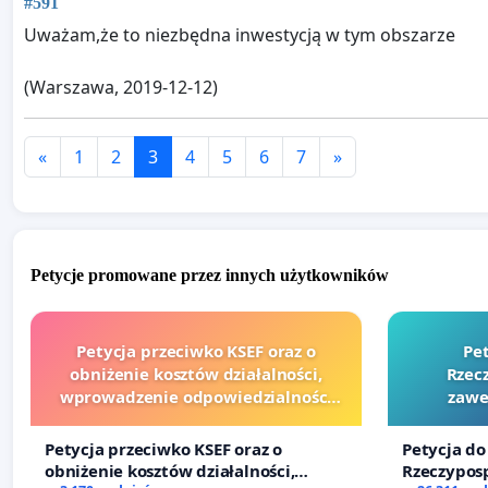
#591
Uważam,że to niezbędna inwestycją w tym obszarze
(Warszawa, 2019-12-12)
«
1
2
3
4
5
6
7
»
Petycje promowane przez innych użytkowników
Petycja przeciwko KSEF oraz o
Pe
obniżenie kosztów działalności,
Rzecz
wprowadzenie odpowiedzialności
zawe
finansowej kluczowych urzędników i
sędziów
Petycja przeciwko KSEF oraz o
Petycja do
obniżenie kosztów działalności,
Rzeczyposp