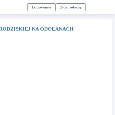
Logowanie
Złóż petycję
GRODZISKIEJ NA ODOLANACH