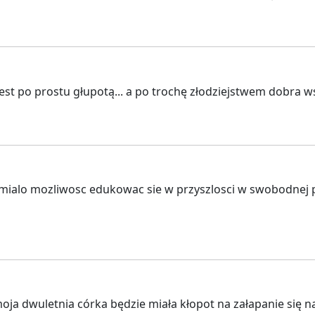
 jest po prostu głupotą... a po trochę złodziejstwem dobra w
alo mozliwosc edukowac sie w przyszlosci w swobodnej prze
oja dwuletnia córka będzie miała kłopot na załapanie się n