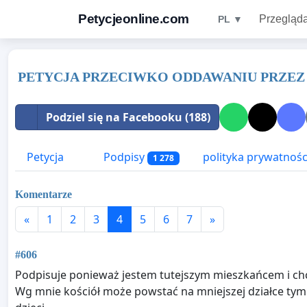
Petycjeonline.com
Przegląda
PL ▼
PETYCJA PRZECIWKO ODDAWANIU PRZEZ 
Podziel się na Facebooku (188)
Petycja
Podpisy
polityka prywatnośc
1 278
Komentarze
«
1
2
3
4
5
6
7
»
#606
Podpisuje ponieważ jestem tutejszym mieszkańcem i chce 
Wg mnie kościół może powstać na mniejszej działce tym 