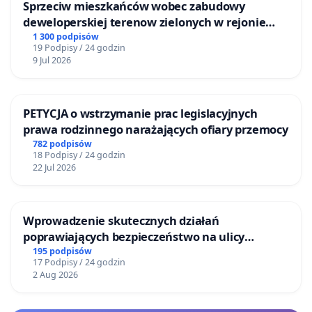
Sprzeciw mieszkańców wobec zabudowy
deweloperskiej terenow zielonych w rejonie
Bulwarów Straceńskich w Bielsku-Białej
1 300 podpisów
19 Podpisy / 24 godzin
9 Jul 2026
PETYCJA o wstrzymanie prac legislacyjnych
prawa rodzinnego narażających ofiary przemocy
782 podpisów
18 Podpisy / 24 godzin
22 Jul 2026
Wprowadzenie skutecznych działań
poprawiających bezpieczeństwo na ulicy
Żeromskiego w Otwocku
195 podpisów
17 Podpisy / 24 godzin
2 Aug 2026