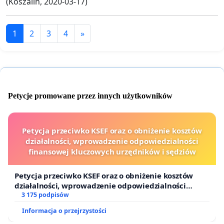
(Koszalin, 2020-03-17)
1
2
3
4
»
Petycje promowane przez innych użytkowników
Petycja przeciwko KSEF oraz o obniżenie kosztów
działalności, wprowadzenie odpowiedzialności
finansowej kluczowych urzędników i sędziów
Petycja przeciwko KSEF oraz o obniżenie kosztów
działalności, wprowadzenie odpowiedzialności
finansowej kluczowych urzędników i sędziów
3 175 podpisów
Informacja o przejrzystości