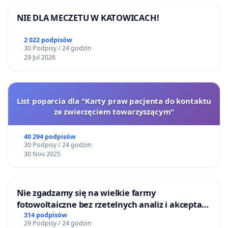
NIE DLA MECZETU W KATOWICACH!
2 022 podpisów
30 Podpisy / 24 godzin
29 Jul 2026
List poparcia dla "Karty praw pacjenta do kontaktu
ze zwierzęciem towarzyszącym"
40 294 podpisów
30 Podpisy / 24 godzin
30 Nov 2025
Nie zgadzamy się na wielkie farmy
fotowoltaiczne bez rzetelnych analiz i akceptacji
mieszkańców
314 podpisów
29 Podpisy / 24 godzin