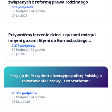
związanych z reformą prawa rodzinnego
831 podpisów
53 Podpisy / 24 godzin
27 Jul 2026
Przywróćmy leczenie dzieci z guzami mózgu i
innymi guzami litymi do Górnośląskiego
Centrum Zdrowia Dziecka w Katowicach
7 379 podpisów
39 Podpisy / 24 godzin
25 Jul 2026
Petycja do Prezydenta Rzeczypospolitej Polskiej o
zawetowanie ustawy „Lex Szarlatan”
26 383 podpisów
33 Podpisy / 24 godzin
23 May 2026