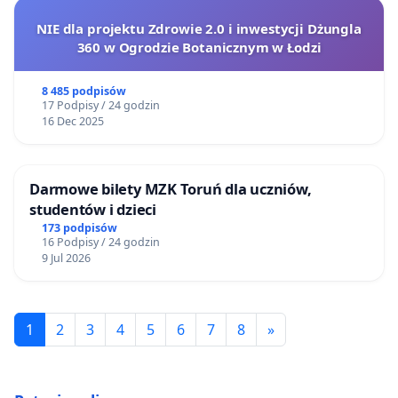
NIE dla projektu Zdrowie 2.0 i inwestycji Dżungla
360 w Ogrodzie Botanicznym w Łodzi
8 485 podpisów
17 Podpisy / 24 godzin
16 Dec 2025
Darmowe bilety MZK Toruń dla uczniów,
studentów i dzieci
173 podpisów
16 Podpisy / 24 godzin
9 Jul 2026
1
2
3
4
5
6
7
8
»