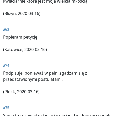
kwiaciarnie która jest moja wielkia miłością.
(Blizyn, 2020-03-16)
#63
Popieram petycję
(Katowice, 2020-03-16)
#74
Podpisuje, ponieważ w pełni zgadzam się z
przedstawionymi postulatami.
(Płock, 2020-03-16)
#75
Sama też prowadzę kwiaciarnię i widzę duuuży spadek