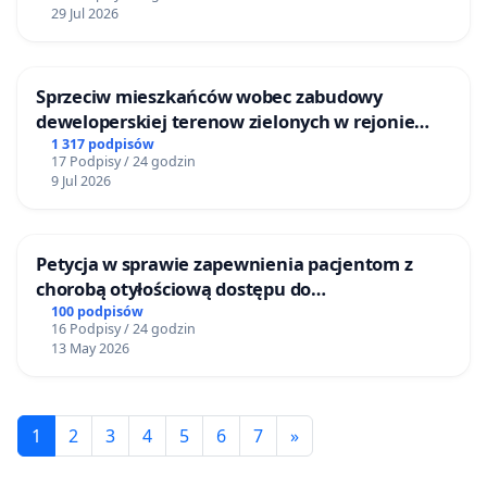
29 Jul 2026
Sprzeciw mieszkańców wobec zabudowy
deweloperskiej terenow zielonych w rejonie
Bulwarów Straceńskich w Bielsku-Białej
1 317 podpisów
17 Podpisy / 24 godzin
9 Jul 2026
Petycja w sprawie zapewnienia pacjentom z
chorobą otyłościową dostępu do
kompleksowego leczenia oraz programów
100 podpisów
16 Podpisy / 24 godzin
profilaktycznych.
13 May 2026
1
2
3
4
5
6
7
»