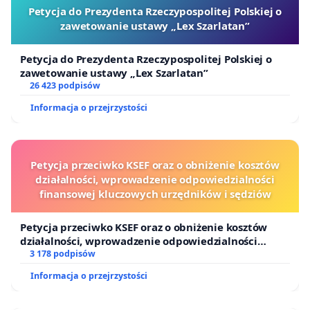
Petycja do Prezydenta Rzeczypospolitej Polskiej o
zawetowanie ustawy „Lex Szarlatan”
Petycja do Prezydenta Rzeczypospolitej Polskiej o
zawetowanie ustawy „Lex Szarlatan”
26 423 podpisów
Informacja o przejrzystości
Petycja przeciwko KSEF oraz o obniżenie kosztów
działalności, wprowadzenie odpowiedzialności
finansowej kluczowych urzędników i sędziów
Petycja przeciwko KSEF oraz o obniżenie kosztów
działalności, wprowadzenie odpowiedzialności
finansowej kluczowych urzędników i sędziów
3 178 podpisów
Informacja o przejrzystości