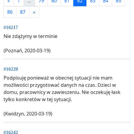
«
1
...
79
80
81
82
83
84
85
86
87
»
#16217
Nie zdążymy w terminie
(Poznań, 2020-03-19)
#16220
Podpisuję ponieważ w obecnej sytuacji nie mam
możliwości przygotować danych na czas. Dzieci w
domu, pracownicy w zawieszeniu. Nie oczekuję łask
tylko konkretów w tej sytuacji.
(Kwidzyn, 2020-03-19)
#16242