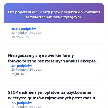
List poparcia dla "Karty praw pacjenta do kontaktu
ze zwierzęciem towarzyszącym"
40 318 podpisów
22 Podpisy / 24 godzin
30 Nov 2025
Nie zgadzamy się na wielkie farmy
fotowoltaiczne bez rzetelnych analiz i akceptacji
mieszkańców
334 podpisów
20 Podpisy / 24 godzin
29 Jul 2026
STOP nadmiernym opłatom za użytkowanie
wieczyste gruntów zajmowanych przez rodzinne
ogrody działkowe.
772 podpisów
17 Podpisy / 24 godzin