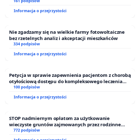
zakładu wytwarzania biometanu „Krynki” w
161 podpisów
Ostrowiu Południowym oraz ochrony mieszkańców i
Informacja o przejrzystości
Puszczy Knyszyńskiej
Nie zgadzamy się na wielkie farmy fotowoltaiczne
bez rzetelnych analiz i akceptacji mieszkańców
334 podpisów
Informacja o przejrzystości
Petycja w sprawie zapewnienia pacjentom z chorobą
otyłościową dostępu do kompleksowego leczenia
oraz programów profilaktycznych.
100 podpisów
Informacja o przejrzystości
STOP nadmiernym opłatom za użytkowanie
wieczyste gruntów zajmowanych przez rodzinne
ogrody działkowe.
772 podpisów