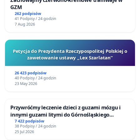
GZM
262 podpisów
41 Podpisy / 24 godzin
7 Aug 2026
Petycja do Prezydenta Rzeczypospolitej Polskiej o
zawetowanie ustawy „Lex Szarlatan”
26 423 podpisów
40 Podpisy / 24 godzin
23 May 2026
Przywróćmy leczenie dzieci z guzami mózgu i
innymi guzami litymi do Górnośląskiego
Centrum Zdrowia Dziecka w Katowicach
7 422 podpisów
38 Podpisy / 24 godzin
25 Jul 2026